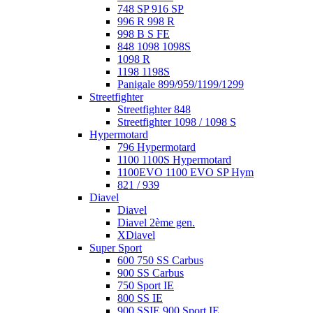
748 SP 916 SP
996 R 998 R
998 B S FE
848 1098 1098S
1098 R
1198 1198S
Panigale 899/959/1199/1299
Streetfighter
Streetfighter 848
Streetfighter 1098 / 1098 S
Hypermotard
796 Hypermotard
1100 1100S Hypermotard
1100EVO 1100 EVO SP Hym
821 / 939
Diavel
Diavel
Diavel 2ème gen.
XDiavel
Super Sport
600 750 SS Carbus
900 SS Carbus
750 Sport IE
800 SS IE
900 SSIE 900 Sport IE