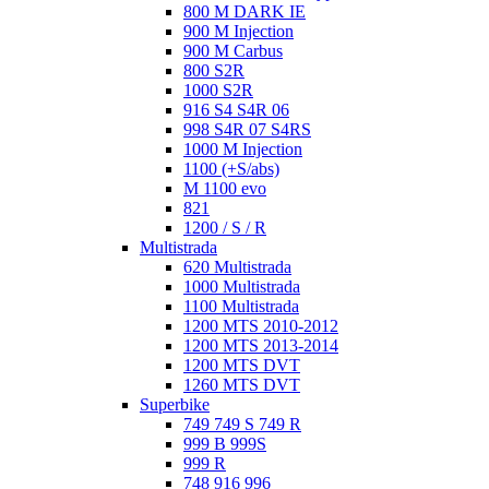
800 M DARK IE
900 M Injection
900 M Carbus
800 S2R
1000 S2R
916 S4 S4R 06
998 S4R 07 S4RS
1000 M Injection
1100 (+S/abs)
M 1100 evo
821
1200 / S / R
Multistrada
620 Multistrada
1000 Multistrada
1100 Multistrada
1200 MTS 2010-2012
1200 MTS 2013-2014
1200 MTS DVT
1260 MTS DVT
Superbike
749 749 S 749 R
999 B 999S
999 R
748 916 996