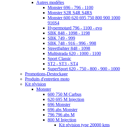
Autres modèles
Monster 696 - 796 - 1100
Monster S2R S4R S4RS
Monster 600 620 695 750 800 900 1000
916S4
Hypermotard 796 - 1100 - evo
SBK 848 - 1098 - 1198
SBK 749 - 999
SBK 748 - 916 - 996 - 998
Streetfighter 848 - 1098
Multistrada 620 - 1000 - 1100
Sport Classic
ST2 - ST3 - ST4
SuperSport 620 - 750 - 800 - 900 - 1000
Promotions-Destockage
Produits d'entretien moto
Kit révision
Monster
600 750 M Carbus
620 695 M Injection
696 Monster
696 abs Monster
796 796 abs M
800 M Injection
Kit révision type 20000 kms