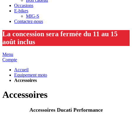
Bon cadeau
Occasions
E-bikes
MIG-S
Contactez-nous
La concession sera fermée du 11 au 15
août inclus
Menu
Compte
Accueil
Equipement moto
Accessoires
Accessoires
Accessoires Ducati Performance