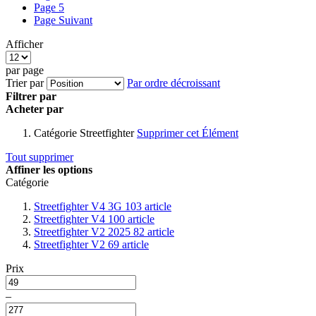
Page
5
Page
Suivant
Afficher
par page
Trier par
Par ordre décroissant
Filtrer par
Acheter par
Catégorie
Streetfighter
Supprimer cet Élément
Tout supprimer
Affiner les options
Catégorie
Streetfighter V4 3G
103
article
Streetfighter V4
100
article
Streetfighter V2 2025
82
article
Streetfighter V2
69
article
Prix
–