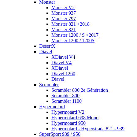
Monster
Monster V2
Monster 937
Monster 797
Monster 821 >2018
Monster 821
Monster 1200 / S >2017
Monster 1200 / 1200S
DesertX
Diavel
XDiavel V4
Diavel V4
XDiavel
Diavel 1260
Diavel
Scrambler
Scrambler 800 2e Génération
Scrambler 800
Scrambler 1100
Hypermotard
Hypermotard V2
Hypermotard 698 Mono
Hypermotard 950
Hypermotard - Hyperstrada 821 - 939
SuperSport 939 / 950