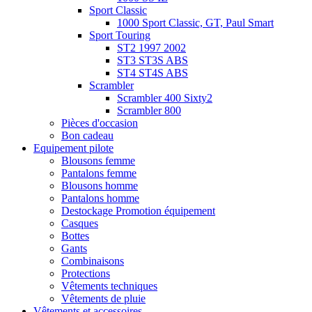
Sport Classic
1000 Sport Classic, GT, Paul Smart
Sport Touring
ST2 1997 2002
ST3 ST3S ABS
ST4 ST4S ABS
Scrambler
Scrambler 400 Sixty2
Scrambler 800
Pièces d'occasion
Bon cadeau
Equipement pilote
Blousons femme
Pantalons femme
Blousons homme
Pantalons homme
Destockage Promotion équipement
Casques
Bottes
Gants
Combinaisons
Protections
Vêtements techniques
Vêtements de pluie
Vêtements et accessoires