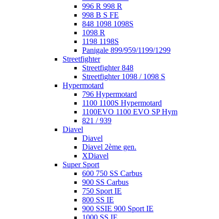
996 R 998 R
998 B S FE
848 1098 1098S
1098 R
1198 1198S
Panigale 899/959/1199/1299
Streetfighter
Streetfighter 848
Streetfighter 1098 / 1098 S
Hypermotard
796 Hypermotard
1100 1100S Hypermotard
1100EVO 1100 EVO SP Hym
821 / 939
Diavel
Diavel
Diavel 2ème gen.
XDiavel
Super Sport
600 750 SS Carbus
900 SS Carbus
750 Sport IE
800 SS IE
900 SSIE 900 Sport IE
1000 SS IE