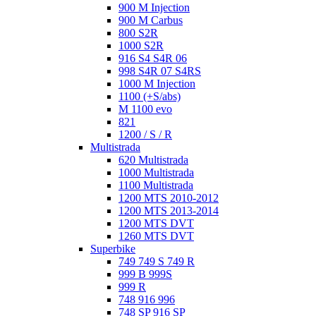
900 M Injection
900 M Carbus
800 S2R
1000 S2R
916 S4 S4R 06
998 S4R 07 S4RS
1000 M Injection
1100 (+S/abs)
M 1100 evo
821
1200 / S / R
Multistrada
620 Multistrada
1000 Multistrada
1100 Multistrada
1200 MTS 2010-2012
1200 MTS 2013-2014
1200 MTS DVT
1260 MTS DVT
Superbike
749 749 S 749 R
999 B 999S
999 R
748 916 996
748 SP 916 SP