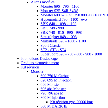
Autres modèles
Monster 696 - 796 - 1100
Monster S2R S4R S4RS
Monster 600 620 695 750 800 900 1000 91
Hypermotard 796 - 1100 - evo
SBK 848 - 1098 - 1198
SBK 749 - 999
SBK 748 - 916 - 996 - 998
Streetfighter 848 - 1098
Multistrada 620 - 1000 - 1100
Sport Classic
ST2 - ST3 - ST4
SuperSport 620 - 750 - 800 - 900 - 1000
Promotions-Destockage
Produits d'entretien moto
Kit révision
Monster
600 750 M Carbus
620 695 M Injection
696 Monster
696 abs Monster
796 796 abs M
800 M Injection
Kit révision type 20000 kms
800 M DARK IE