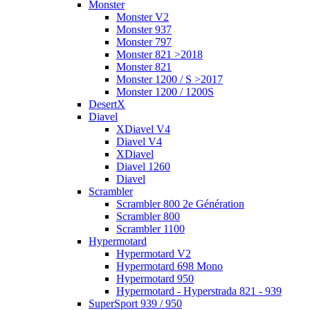
Monster
Monster V2
Monster 937
Monster 797
Monster 821 >2018
Monster 821
Monster 1200 / S >2017
Monster 1200 / 1200S
DesertX
Diavel
XDiavel V4
Diavel V4
XDiavel
Diavel 1260
Diavel
Scrambler
Scrambler 800 2e Génération
Scrambler 800
Scrambler 1100
Hypermotard
Hypermotard V2
Hypermotard 698 Mono
Hypermotard 950
Hypermotard - Hyperstrada 821 - 939
SuperSport 939 / 950