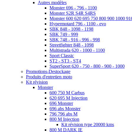
Autres modèles
Monster 696 - 796 - 1100
Monster S2R S4R S4RS
Monster 600 620 695 750 800 900 1000 91
Hypermotard 796 - 1100 - evo
SBK 848 - 1098 - 1198
SBK 749 - 999
SBK 748 - 916 - 996 - 998
Streetfighter 848 - 1098
Multistrada 620 - 1000 - 1100
Sport Classic
ST2 - ST3 - ST4
SuperSport 620 - 750 - 800 - 900 - 1000
Promotions-Destockage
Produits d'entretien moto
Kit révision
Monster
600 750 M Carbus
620 695 M Injection
696 Monster
696 abs Monster
796 796 abs M
800 M Injection
Kit révision type 20000 kms
800 M DARK IE