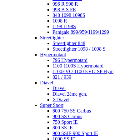
996 R 998 R
998 B S FE
848 1098 1098S
1098 R
1198 1198S
Panigale 899/959/1199/1299
Streetfighter
Streetfighter 848
Streetfighter 1098 / 1098 S
Hypermotard
796 Hypermotard
1100 1100S Hypermotard
1100EVO 1100 EVO SP Hym
821 / 939
Diavel
Diavel
Diavel 2ème gen.
XDiavel
Super Sport
600 750 SS Carbus
900 SS Carbus
750 Sport IE
800 SS IE
900 SSIE 900 Sport IE
1000 SS IE