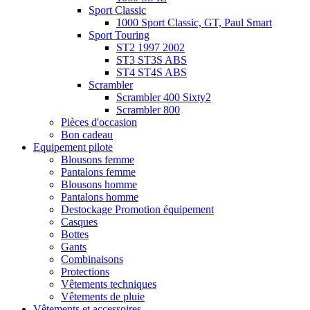
Sport Classic
1000 Sport Classic, GT, Paul Smart
Sport Touring
ST2 1997 2002
ST3 ST3S ABS
ST4 ST4S ABS
Scrambler
Scrambler 400 Sixty2
Scrambler 800
Pièces d'occasion
Bon cadeau
Equipement pilote
Blousons femme
Pantalons femme
Blousons homme
Pantalons homme
Destockage Promotion équipement
Casques
Bottes
Gants
Combinaisons
Protections
Vêtements techniques
Vêtements de pluie
Vêtements et accessoires