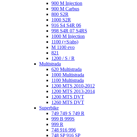
900 M Injection
900 M Carbus
800 S2R
1000 S2R
916 S4 S4R 06
998 S4R 07 S4RS
1000 M Injection
1100 (+S/abs)
M 1100 evo
821
1200 / S / R
Multistrada
620 Multistrada
1000 Multistrada
1100 Multistrada
1200 MTS 2010-2012
1200 MTS 2013-2014
1200 MTS DVT
1260 MTS DVT
Superbike
749 749 S 749 R
999 B 999S
999 R
748 916 996
748 SP 916 SP