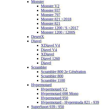
Monster
Monster V2
Monster 937
Monster 797
Monster 821 >2018
Monster 821
Monster 1200 / S >2017
Monster 1200 / 1200S
DesertX
Diavel
XDiavel V4
Diavel V4
XDiavel
Diavel 1260
Diavel
Scrambler
Scrambler 800 2e Génération
Scrambler 800
Scrambler 1100
Hypermotard
Hypermotard V2
Hypermotard 698 Mono
Hypermotard 950
Hypermotard - Hyperstrada 821 - 939
SuperSport 939 / 950