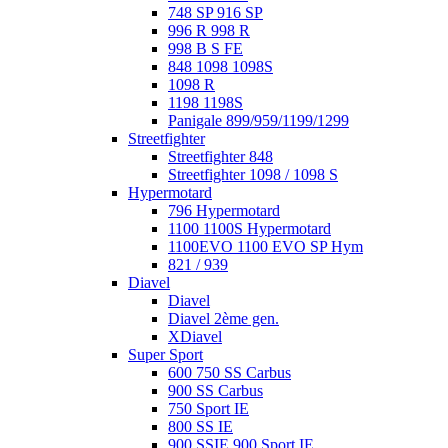
748 SP 916 SP
996 R 998 R
998 B S FE
848 1098 1098S
1098 R
1198 1198S
Panigale 899/959/1199/1299
Streetfighter
Streetfighter 848
Streetfighter 1098 / 1098 S
Hypermotard
796 Hypermotard
1100 1100S Hypermotard
1100EVO 1100 EVO SP Hym
821 / 939
Diavel
Diavel
Diavel 2ème gen.
XDiavel
Super Sport
600 750 SS Carbus
900 SS Carbus
750 Sport IE
800 SS IE
900 SSIE 900 Sport IE