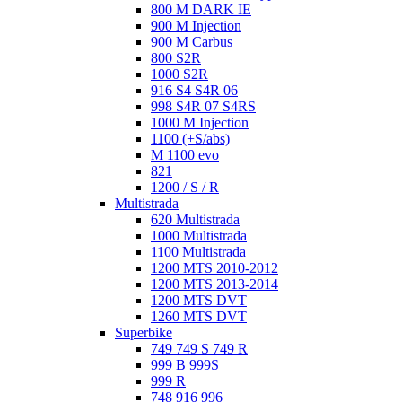
800 M DARK IE
900 M Injection
900 M Carbus
800 S2R
1000 S2R
916 S4 S4R 06
998 S4R 07 S4RS
1000 M Injection
1100 (+S/abs)
M 1100 evo
821
1200 / S / R
Multistrada
620 Multistrada
1000 Multistrada
1100 Multistrada
1200 MTS 2010-2012
1200 MTS 2013-2014
1200 MTS DVT
1260 MTS DVT
Superbike
749 749 S 749 R
999 B 999S
999 R
748 916 996