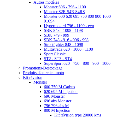
Autres modèles
Monster 696 - 796 - 1100
Monster S2R S4R S4RS
Monster 600 620 695 750 800 900 1000
916S4
Hypermotard 796 - 1100 - evo
SBK 848 - 1098 - 1198
SBK 749 - 999
SBK 748 - 916 - 996 - 998
Streetfighter 848 - 1098
Multistrada 620 - 1000 - 1100
Sport Classic
ST2 - ST3 - ST4
SuperSport 620 - 750 - 800 - 900 - 1000
Promotions-Destockage
Produits d'entretien moto
Kit révision
Monster
600 750 M Carbus
620 695 M Injection
696 Monster
696 abs Monster
796 796 abs M
800 M Injection
Kit révision type 20000 kms