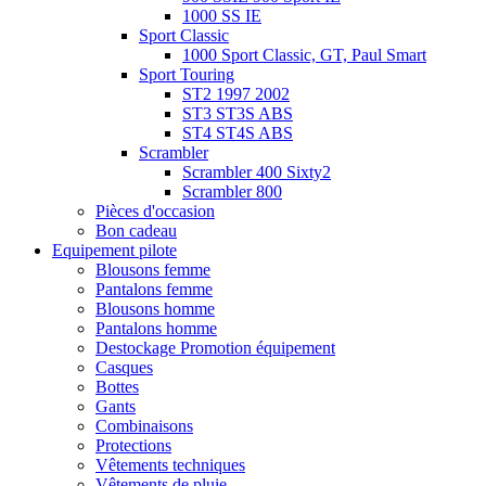
1000 SS IE
Sport Classic
1000 Sport Classic, GT, Paul Smart
Sport Touring
ST2 1997 2002
ST3 ST3S ABS
ST4 ST4S ABS
Scrambler
Scrambler 400 Sixty2
Scrambler 800
Pièces d'occasion
Bon cadeau
Equipement pilote
Blousons femme
Pantalons femme
Blousons homme
Pantalons homme
Destockage Promotion équipement
Casques
Bottes
Gants
Combinaisons
Protections
Vêtements techniques
Vêtements de pluie