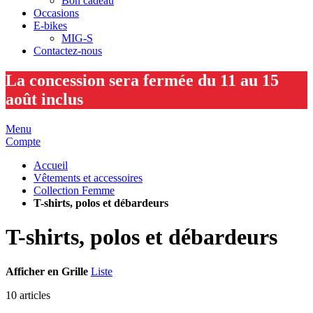
Bon cadeau
Occasions
E-bikes
MIG-S
Contactez-nous
La concession sera fermée du 11 au 15
août inclus
Menu
Compte
Accueil
Vêtements et accessoires
Collection Femme
T-shirts, polos et débardeurs
T-shirts, polos et débardeurs
Afficher en
Grille
Liste
10
articles