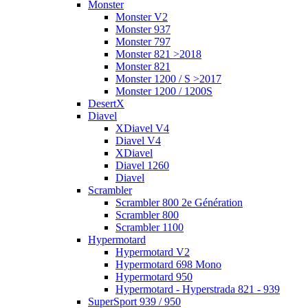
Monster
Monster V2
Monster 937
Monster 797
Monster 821 >2018
Monster 821
Monster 1200 / S >2017
Monster 1200 / 1200S
DesertX
Diavel
XDiavel V4
Diavel V4
XDiavel
Diavel 1260
Diavel
Scrambler
Scrambler 800 2e Génération
Scrambler 800
Scrambler 1100
Hypermotard
Hypermotard V2
Hypermotard 698 Mono
Hypermotard 950
Hypermotard - Hyperstrada 821 - 939
SuperSport 939 / 950