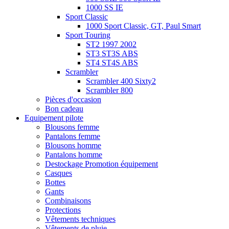
1000 SS IE
Sport Classic
1000 Sport Classic, GT, Paul Smart
Sport Touring
ST2 1997 2002
ST3 ST3S ABS
ST4 ST4S ABS
Scrambler
Scrambler 400 Sixty2
Scrambler 800
Pièces d'occasion
Bon cadeau
Equipement pilote
Blousons femme
Pantalons femme
Blousons homme
Pantalons homme
Destockage Promotion équipement
Casques
Bottes
Gants
Combinaisons
Protections
Vêtements techniques
Vêtements de pluie