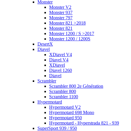
Monster
Monster V2
Monster 937
Monster 797
Monster 821 >2018
Monster 821
Monster 1200 / S >2017
Monster 1200 / 1200S
DesertX
Diavel
XDiavel V4
Diavel V4
XDiavel
Diavel 1260
Diavel
Scrambler
Scrambler 800 2e Génération
Scrambler 800
Scrambler 1100
Hypermotard
Hypermotard V2
Hypermotard 698 Mono
Hypermotard 950
Hypermotard - Hyperstrada 821 - 939
SuperSport 939 / 950