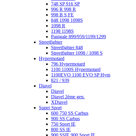
748 SP 916 SP
996 R 998 R
998 B S FE
848 1098 1098S
1098 R
1198 1198S
Panigale 899/959/1199/1299
Streetfighter
Streetfighter 848
Streetfighter 1098 / 1098 S
Hypermotard
796 Hypermotard
1100 1100S Hypermotard
1100EVO 1100 EVO SP Hym
821 / 939
Diavel
Diavel
Diavel 2ème gen.
XDiavel
Super Sport
600 750 SS Carbus
900 SS Carbus
750 Sport IE
800 SS IE
900 SSIE 900 Sport IE