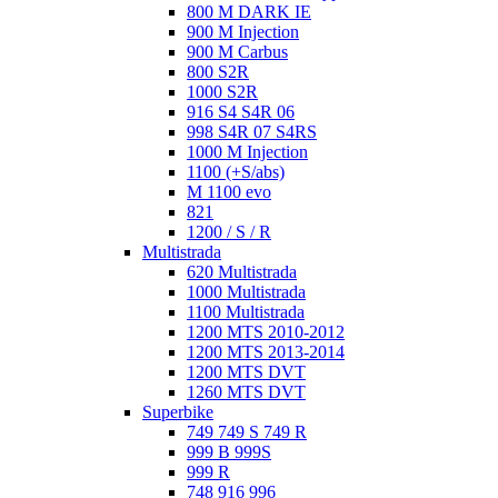
800 M DARK IE
900 M Injection
900 M Carbus
800 S2R
1000 S2R
916 S4 S4R 06
998 S4R 07 S4RS
1000 M Injection
1100 (+S/abs)
M 1100 evo
821
1200 / S / R
Multistrada
620 Multistrada
1000 Multistrada
1100 Multistrada
1200 MTS 2010-2012
1200 MTS 2013-2014
1200 MTS DVT
1260 MTS DVT
Superbike
749 749 S 749 R
999 B 999S
999 R
748 916 996