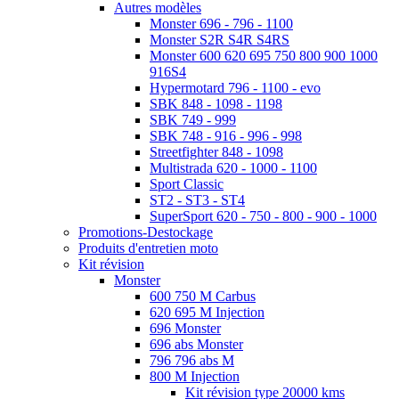
Autres modèles
Monster 696 - 796 - 1100
Monster S2R S4R S4RS
Monster 600 620 695 750 800 900 1000
916S4
Hypermotard 796 - 1100 - evo
SBK 848 - 1098 - 1198
SBK 749 - 999
SBK 748 - 916 - 996 - 998
Streetfighter 848 - 1098
Multistrada 620 - 1000 - 1100
Sport Classic
ST2 - ST3 - ST4
SuperSport 620 - 750 - 800 - 900 - 1000
Promotions-Destockage
Produits d'entretien moto
Kit révision
Monster
600 750 M Carbus
620 695 M Injection
696 Monster
696 abs Monster
796 796 abs M
800 M Injection
Kit révision type 20000 kms