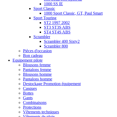
1000 SS IE
Sport Classic
1000 Sport Classic, GT, Paul Smart
Sport Touring
ST2 1997 2002
ST3 ST3S ABS
ST4 ST4S ABS
Scrambler
Scrambler 400 Sixty2
Scrambler 800
Pièces d'occasion
Bon cadeau
Equipement pilote
Blousons femme
Pantalons femme
Blousons homme
Pantalons homme
Destockage Promotion équipement
Casques
Bottes
Gants
Combinaisons
Protections
Vêtements techniques
Vêtements de pluie