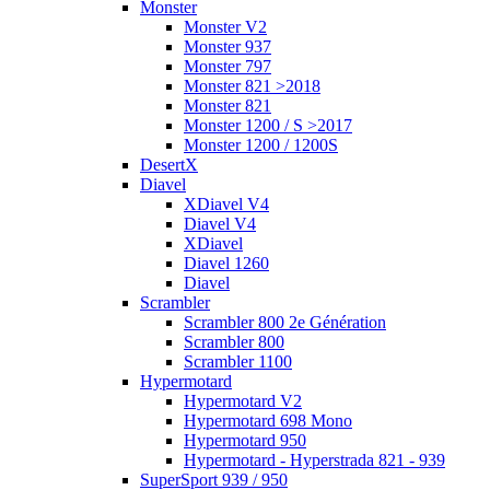
Monster
Monster V2
Monster 937
Monster 797
Monster 821 >2018
Monster 821
Monster 1200 / S >2017
Monster 1200 / 1200S
DesertX
Diavel
XDiavel V4
Diavel V4
XDiavel
Diavel 1260
Diavel
Scrambler
Scrambler 800 2e Génération
Scrambler 800
Scrambler 1100
Hypermotard
Hypermotard V2
Hypermotard 698 Mono
Hypermotard 950
Hypermotard - Hyperstrada 821 - 939
SuperSport 939 / 950