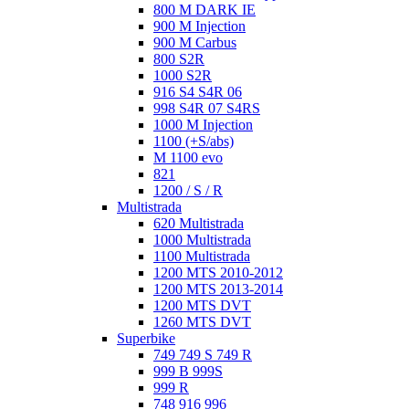
800 M DARK IE
900 M Injection
900 M Carbus
800 S2R
1000 S2R
916 S4 S4R 06
998 S4R 07 S4RS
1000 M Injection
1100 (+S/abs)
M 1100 evo
821
1200 / S / R
Multistrada
620 Multistrada
1000 Multistrada
1100 Multistrada
1200 MTS 2010-2012
1200 MTS 2013-2014
1200 MTS DVT
1260 MTS DVT
Superbike
749 749 S 749 R
999 B 999S
999 R
748 916 996