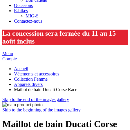
Bon cadeau
Occasions
E-bikes
MIG-S
Contactez-nous
La concession sera fermée du 11 au 15
août inclus
Menu
Compte
Accueil
Vêtements et accessoires
Collection Femme
Apparels divers
Maillot de bain Ducati Corse Race
Skip to the end of the images gallery
Skip to the beginning of the images gallery
Maillot de bain Ducati Corse