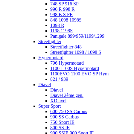
748 SP 916 SP
996 R 998 R
998 B S FE
848 1098 1098S
1098 R
1198 1198S
Panigale 899/959/1199/1299
Streetfighter
Streetfighter 848
Streetfighter 1098 / 1098 S
Hypermotard
796 Hypermotard
1100 1100S Hypermotard
1100EVO 1100 EVO SP Hym
821 / 939
Diavel
Diavel
Diavel 2ème gen.
XDiavel
Super Sport
600 750 SS Carbus
900 SS Carbus
750 Sport IE
800 SS IE
900 SSIE 900 Sport IE