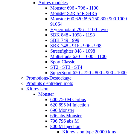
Autres modèles
Monster 696 - 796 - 1100
Monster S2R S4R S4RS
Monster 600 620 695 750 800 900 1000
916S4
Hypermotard 796 - 1100 - evo
SBK 848 - 1098 - 1198
SBK 749 - 999
SBK 748 - 916 - 996 - 998
Streetfighter 848 - 1098
Multistrada 620 - 1000 - 1100
Sport Classic
ST2 - ST3 - ST4
SuperSport 620 - 750 - 800 - 900 - 1000
Promotions-Destockage
Produits d'entretien moto
Kit révision
Monster
600 750 M Carbus
620 695 M Injection
696 Monster
696 abs Monster
796 796 abs M
800 M Injection
Kit révision type 20000 kms