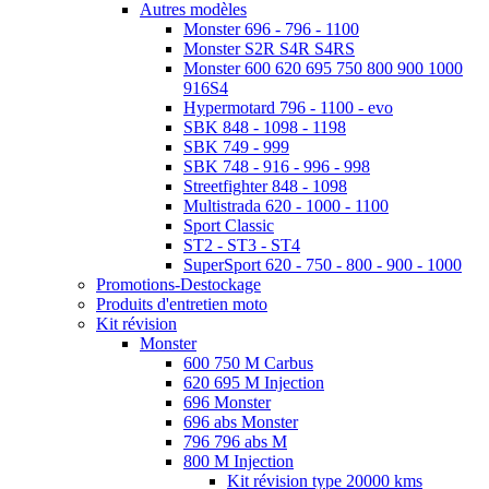
Autres modèles
Monster 696 - 796 - 1100
Monster S2R S4R S4RS
Monster 600 620 695 750 800 900 1000
916S4
Hypermotard 796 - 1100 - evo
SBK 848 - 1098 - 1198
SBK 749 - 999
SBK 748 - 916 - 996 - 998
Streetfighter 848 - 1098
Multistrada 620 - 1000 - 1100
Sport Classic
ST2 - ST3 - ST4
SuperSport 620 - 750 - 800 - 900 - 1000
Promotions-Destockage
Produits d'entretien moto
Kit révision
Monster
600 750 M Carbus
620 695 M Injection
696 Monster
696 abs Monster
796 796 abs M
800 M Injection
Kit révision type 20000 kms