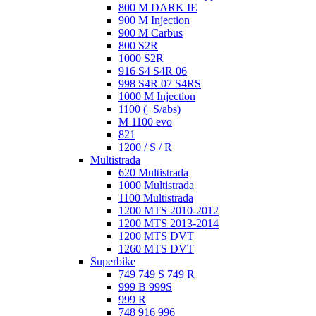
800 M DARK IE
900 M Injection
900 M Carbus
800 S2R
1000 S2R
916 S4 S4R 06
998 S4R 07 S4RS
1000 M Injection
1100 (+S/abs)
M 1100 evo
821
1200 / S / R
Multistrada
620 Multistrada
1000 Multistrada
1100 Multistrada
1200 MTS 2010-2012
1200 MTS 2013-2014
1200 MTS DVT
1260 MTS DVT
Superbike
749 749 S 749 R
999 B 999S
999 R
748 916 996