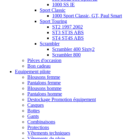
1000 SS IE
Sport Classic
1000 Sport Classic, GT, Paul Smart
Sport Touring
ST2 1997 2002
ST3 ST3S ABS
ST4 ST4S ABS
Scrambler
Scrambler 400 Sixty2
Scrambler 800
Pièces d'occasion
Bon cadeau
Equipement pilote
Blousons femme
Pantalons femme
Blousons homme
Pantalons homme
Destockage Promotion équipement
Casques
Bottes
Gants
Combinaisons
Protections
Vêtements techniques
Vêtements de pluie