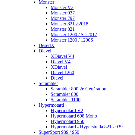
Monster
Monster V2
Monster 937
Monster 797
Monster 821 >2018
Monster 821
Monster 1200 / S >2017
Monster 1200 / 1200S
DesertX
Diavel
XDiavel V4
Diavel V4
XDiavel
Diavel 1260
Diavel
Scrambler
Scrambler 800 2e Génération
Scrambler 800
Scrambler 1100
Hypermotard
Hypermotard V2
Hypermotard 698 Mono
Hypermotard 950
Hypermotard - Hyperstrada 821 - 939
SuperSport 939 / 950