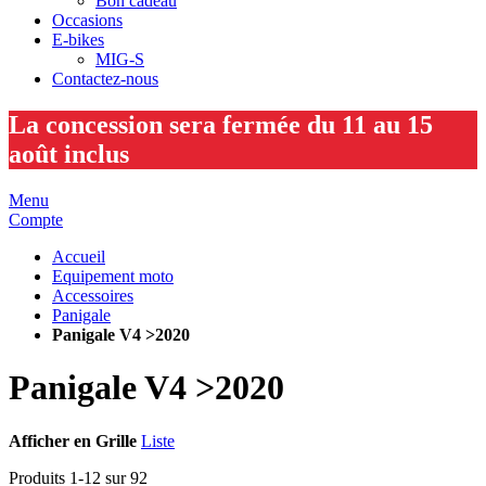
Bon cadeau
Occasions
E-bikes
MIG-S
Contactez-nous
La concession sera fermée du 11 au 15
août inclus
Menu
Compte
Accueil
Equipement moto
Accessoires
Panigale
Panigale V4 >2020
Panigale V4 >2020
Afficher en
Grille
Liste
Produits
1
-
12
sur
92