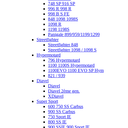
748 SP 916 SP
996 R 998 R
998 B S FE
848 1098 1098S
1098 R
1198 1198S
Panigale 899/959/1199/1299
Streetfighter
Streetfighter 848
Streetfighter 1098 / 1098 S
Hypermotard
796 Hypermotard
1100 1100S Hypermotard
1100EVO 1100 EVO SP Hym
821 / 939
Diavel
Diavel
Diavel 2ème gen.
XDiavel
Super Sport
600 750 SS Carbus
900 SS Carbus
750 Sport IE
800 SS IE
900 SSIE 900 Sport IE