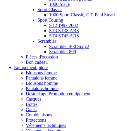
1000 SS IE
Sport Classic
1000 Sport Classic, GT, Paul Smart
Sport Touring
ST2 1997 2002
ST3 ST3S ABS
ST4 ST4S ABS
Scrambler
Scrambler 400 Sixty2
Scrambler 800
Pièces d'occasion
Bon cadeau
Equipement pilote
Blousons femme
Pantalons femme
Blousons homme
Pantalons homme
Destockage Promotion équipement
Casques
Bottes
Gants
Combinaisons
Protections
Vêtements techniques
Vêtements de pluie