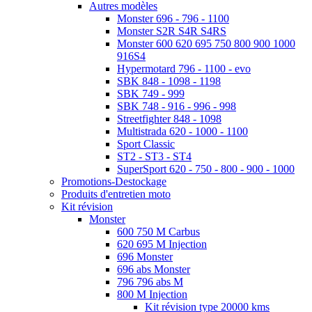
Autres modèles
Monster 696 - 796 - 1100
Monster S2R S4R S4RS
Monster 600 620 695 750 800 900 1000
916S4
Hypermotard 796 - 1100 - evo
SBK 848 - 1098 - 1198
SBK 749 - 999
SBK 748 - 916 - 996 - 998
Streetfighter 848 - 1098
Multistrada 620 - 1000 - 1100
Sport Classic
ST2 - ST3 - ST4
SuperSport 620 - 750 - 800 - 900 - 1000
Promotions-Destockage
Produits d'entretien moto
Kit révision
Monster
600 750 M Carbus
620 695 M Injection
696 Monster
696 abs Monster
796 796 abs M
800 M Injection
Kit révision type 20000 kms