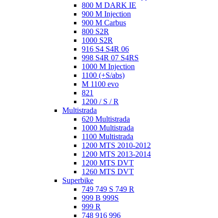
800 M DARK IE
900 M Injection
900 M Carbus
800 S2R
1000 S2R
916 S4 S4R 06
998 S4R 07 S4RS
1000 M Injection
1100 (+S/abs)
M 1100 evo
821
1200 / S / R
Multistrada
620 Multistrada
1000 Multistrada
1100 Multistrada
1200 MTS 2010-2012
1200 MTS 2013-2014
1200 MTS DVT
1260 MTS DVT
Superbike
749 749 S 749 R
999 B 999S
999 R
748 916 996