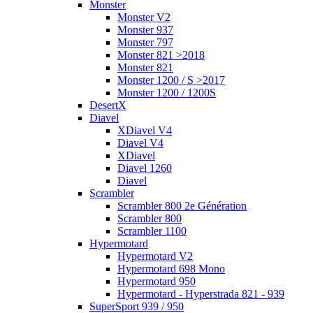
Monster
Monster V2
Monster 937
Monster 797
Monster 821 >2018
Monster 821
Monster 1200 / S >2017
Monster 1200 / 1200S
DesertX
Diavel
XDiavel V4
Diavel V4
XDiavel
Diavel 1260
Diavel
Scrambler
Scrambler 800 2e Génération
Scrambler 800
Scrambler 1100
Hypermotard
Hypermotard V2
Hypermotard 698 Mono
Hypermotard 950
Hypermotard - Hyperstrada 821 - 939
SuperSport 939 / 950