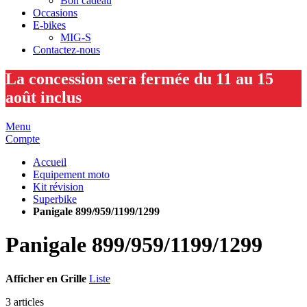
Bon cadeau
Occasions
E-bikes
MIG-S
Contactez-nous
La concession sera fermée du 11 au 15
août inclus
Menu
Compte
Accueil
Equipement moto
Kit révision
Superbike
Panigale 899/959/1199/1299
Panigale 899/959/1199/1299
Afficher en
Grille
Liste
3
articles