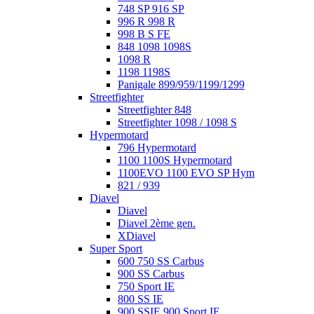
748 SP 916 SP
996 R 998 R
998 B S FE
848 1098 1098S
1098 R
1198 1198S
Panigale 899/959/1199/1299
Streetfighter
Streetfighter 848
Streetfighter 1098 / 1098 S
Hypermotard
796 Hypermotard
1100 1100S Hypermotard
1100EVO 1100 EVO SP Hym
821 / 939
Diavel
Diavel
Diavel 2ème gen.
XDiavel
Super Sport
600 750 SS Carbus
900 SS Carbus
750 Sport IE
800 SS IE
900 SSIE 900 Sport IE