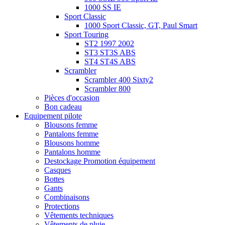
1000 SS IE
Sport Classic
1000 Sport Classic, GT, Paul Smart
Sport Touring
ST2 1997 2002
ST3 ST3S ABS
ST4 ST4S ABS
Scrambler
Scrambler 400 Sixty2
Scrambler 800
Pièces d'occasion
Bon cadeau
Equipement pilote
Blousons femme
Pantalons femme
Blousons homme
Pantalons homme
Destockage Promotion équipement
Casques
Bottes
Gants
Combinaisons
Protections
Vêtements techniques
Vêtements de pluie