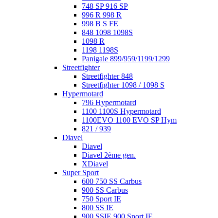
748 SP 916 SP
996 R 998 R
998 B S FE
848 1098 1098S
1098 R
1198 1198S
Panigale 899/959/1199/1299
Streetfighter
Streetfighter 848
Streetfighter 1098 / 1098 S
Hypermotard
796 Hypermotard
1100 1100S Hypermotard
1100EVO 1100 EVO SP Hym
821 / 939
Diavel
Diavel
Diavel 2ème gen.
XDiavel
Super Sport
600 750 SS Carbus
900 SS Carbus
750 Sport IE
800 SS IE
900 SSIE 900 Sport IE