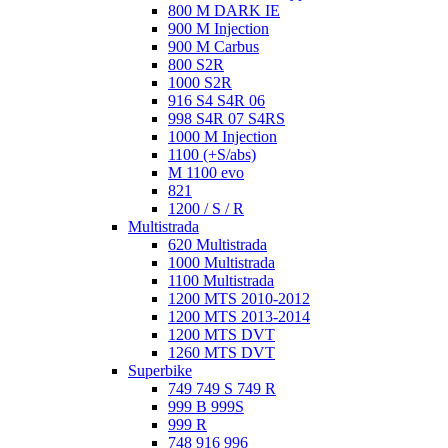
800 M DARK IE
900 M Injection
900 M Carbus
800 S2R
1000 S2R
916 S4 S4R 06
998 S4R 07 S4RS
1000 M Injection
1100 (+S/abs)
M 1100 evo
821
1200 / S / R
Multistrada
620 Multistrada
1000 Multistrada
1100 Multistrada
1200 MTS 2010-2012
1200 MTS 2013-2014
1200 MTS DVT
1260 MTS DVT
Superbike
749 749 S 749 R
999 B 999S
999 R
748 916 996