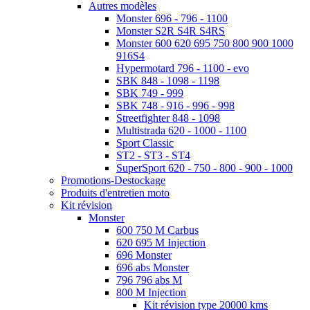
Autres modèles
Monster 696 - 796 - 1100
Monster S2R S4R S4RS
Monster 600 620 695 750 800 900 1000
916S4
Hypermotard 796 - 1100 - evo
SBK 848 - 1098 - 1198
SBK 749 - 999
SBK 748 - 916 - 996 - 998
Streetfighter 848 - 1098
Multistrada 620 - 1000 - 1100
Sport Classic
ST2 - ST3 - ST4
SuperSport 620 - 750 - 800 - 900 - 1000
Promotions-Destockage
Produits d'entretien moto
Kit révision
Monster
600 750 M Carbus
620 695 M Injection
696 Monster
696 abs Monster
796 796 abs M
800 M Injection
Kit révision type 20000 kms