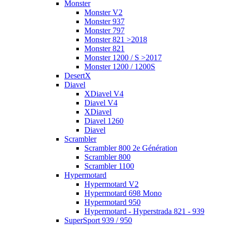
Monster
Monster V2
Monster 937
Monster 797
Monster 821 >2018
Monster 821
Monster 1200 / S >2017
Monster 1200 / 1200S
DesertX
Diavel
XDiavel V4
Diavel V4
XDiavel
Diavel 1260
Diavel
Scrambler
Scrambler 800 2e Génération
Scrambler 800
Scrambler 1100
Hypermotard
Hypermotard V2
Hypermotard 698 Mono
Hypermotard 950
Hypermotard - Hyperstrada 821 - 939
SuperSport 939 / 950