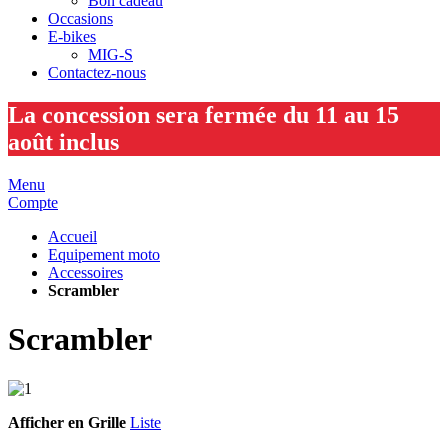
Bon cadeau
Occasions
E-bikes
MIG-S
Contactez-nous
La concession sera fermée du 11 au 15
août inclus
Menu
Compte
Accueil
Equipement moto
Accessoires
Scrambler
Scrambler
Afficher en
Grille
Liste