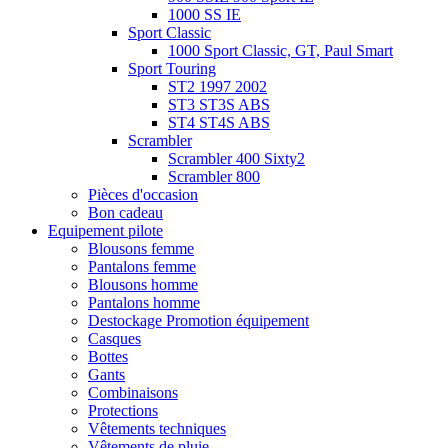
1000 SS IE
Sport Classic
1000 Sport Classic, GT, Paul Smart
Sport Touring
ST2 1997 2002
ST3 ST3S ABS
ST4 ST4S ABS
Scrambler
Scrambler 400 Sixty2
Scrambler 800
Pièces d'occasion
Bon cadeau
Equipement pilote
Blousons femme
Pantalons femme
Blousons homme
Pantalons homme
Destockage Promotion équipement
Casques
Bottes
Gants
Combinaisons
Protections
Vêtements techniques
Vêtements de pluie