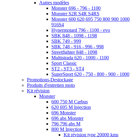
Autres modèles
Monster 696 - 796 - 1100
Monster S2R S4R S4RS
Monster 600 620 695 750 800 900 1000
916S4
Hypermotard 796 - 1100 - evo
SBK 848 - 1098 - 1198
SBK 749 - 999
SBK 748 - 916 - 996 - 998
Streetfighter 848 - 1098
Multistrada 620 - 1000 - 1100
Sport Classic
ST2 - ST3 - ST4
SuperSport 620 - 750 - 800 - 900 - 1000
Promotions-Destockage
Produits d'entretien moto
Kit révision
Monster
600 750 M Carbus
620 695 M Injection
696 Monster
696 abs Monster
796 796 abs M
800 M Injection
Kit révision type 20000 kms