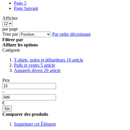
Page
5
Page
Suivant
Afficher
par page
Trier par
Par ordre décroissant
Filtrer par
Affiner les options
Catégorie
T-shirts, polos et débardeurs
10
article
Pulls et vestes
5
article
Apparels divers
29
article
Prix
–
€
Go
Comparer des produits
Supprimer cet Élément