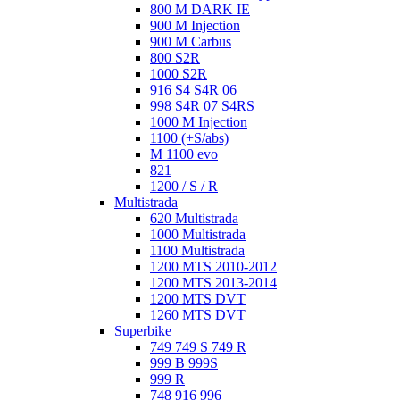
800 M DARK IE
900 M Injection
900 M Carbus
800 S2R
1000 S2R
916 S4 S4R 06
998 S4R 07 S4RS
1000 M Injection
1100 (+S/abs)
M 1100 evo
821
1200 / S / R
Multistrada
620 Multistrada
1000 Multistrada
1100 Multistrada
1200 MTS 2010-2012
1200 MTS 2013-2014
1200 MTS DVT
1260 MTS DVT
Superbike
749 749 S 749 R
999 B 999S
999 R
748 916 996