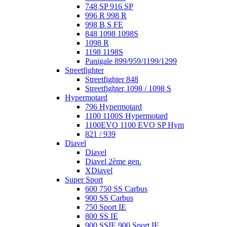
748 SP 916 SP
996 R 998 R
998 B S FE
848 1098 1098S
1098 R
1198 1198S
Panigale 899/959/1199/1299
Streetfighter
Streetfighter 848
Streetfighter 1098 / 1098 S
Hypermotard
796 Hypermotard
1100 1100S Hypermotard
1100EVO 1100 EVO SP Hym
821 / 939
Diavel
Diavel
Diavel 2ème gen.
XDiavel
Super Sport
600 750 SS Carbus
900 SS Carbus
750 Sport IE
800 SS IE
900 SSIE 900 Sport IE