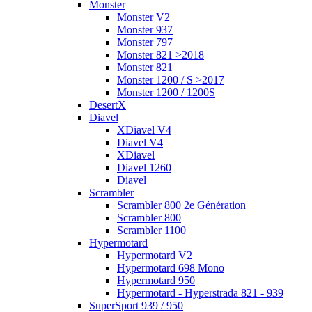
Monster
Monster V2
Monster 937
Monster 797
Monster 821 >2018
Monster 821
Monster 1200 / S >2017
Monster 1200 / 1200S
DesertX
Diavel
XDiavel V4
Diavel V4
XDiavel
Diavel 1260
Diavel
Scrambler
Scrambler 800 2e Génération
Scrambler 800
Scrambler 1100
Hypermotard
Hypermotard V2
Hypermotard 698 Mono
Hypermotard 950
Hypermotard - Hyperstrada 821 - 939
SuperSport 939 / 950