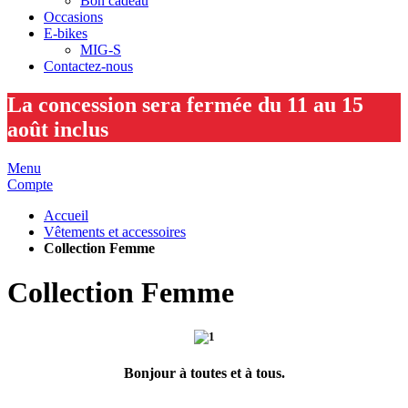
Bon cadeau
Occasions
E-bikes
MIG-S
Contactez-nous
La concession sera fermée du 11 au 15
août inclus
Menu
Compte
Accueil
Vêtements et accessoires
Collection Femme
Collection Femme
Bonjour à toutes et à tous.