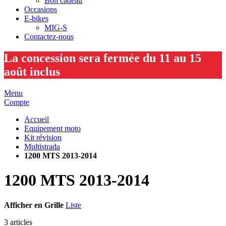
Bon cadeau
Occasions
E-bikes
MIG-S
Contactez-nous
La concession sera fermée du 11 au 15
août inclus
Menu
Compte
Accueil
Equipement moto
Kit révision
Multistrada
1200 MTS 2013-2014
1200 MTS 2013-2014
Afficher en
Grille
Liste
3
articles