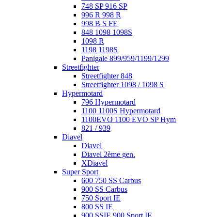
748 SP 916 SP
996 R 998 R
998 B S FE
848 1098 1098S
1098 R
1198 1198S
Panigale 899/959/1199/1299
Streetfighter
Streetfighter 848
Streetfighter 1098 / 1098 S
Hypermotard
796 Hypermotard
1100 1100S Hypermotard
1100EVO 1100 EVO SP Hym
821 / 939
Diavel
Diavel
Diavel 2ème gen.
XDiavel
Super Sport
600 750 SS Carbus
900 SS Carbus
750 Sport IE
800 SS IE
900 SSIE 900 Sport IE