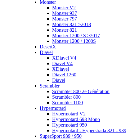
Monster
Monster V2
Monster 937
Monster 797
Monster 821 >2018
Monster 821
Monster 1200 / S >2017
Monster 1200 / 1200S
DesertX
Diavel
XDiavel V4
Diavel V4
XDiavel
Diavel 1260
Diavel
Scrambler
Scrambler 800 2e Génération
Scrambler 800
Scrambler 1100
Hypermotard
Hypermotard V2
Hypermotard 698 Mono
Hypermotard 950
Hypermotard - Hyperstrada 821 - 939
SuperSport 939 / 950