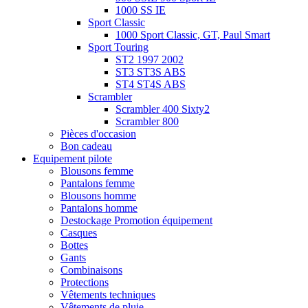
1000 SS IE
Sport Classic
1000 Sport Classic, GT, Paul Smart
Sport Touring
ST2 1997 2002
ST3 ST3S ABS
ST4 ST4S ABS
Scrambler
Scrambler 400 Sixty2
Scrambler 800
Pièces d'occasion
Bon cadeau
Equipement pilote
Blousons femme
Pantalons femme
Blousons homme
Pantalons homme
Destockage Promotion équipement
Casques
Bottes
Gants
Combinaisons
Protections
Vêtements techniques
Vêtements de pluie