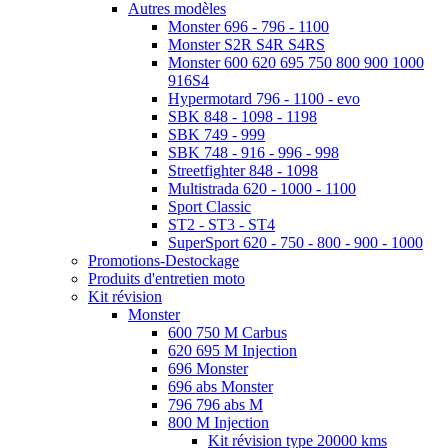
Autres modèles
Monster 696 - 796 - 1100
Monster S2R S4R S4RS
Monster 600 620 695 750 800 900 1000
916S4
Hypermotard 796 - 1100 - evo
SBK 848 - 1098 - 1198
SBK 749 - 999
SBK 748 - 916 - 996 - 998
Streetfighter 848 - 1098
Multistrada 620 - 1000 - 1100
Sport Classic
ST2 - ST3 - ST4
SuperSport 620 - 750 - 800 - 900 - 1000
Promotions-Destockage
Produits d'entretien moto
Kit révision
Monster
600 750 M Carbus
620 695 M Injection
696 Monster
696 abs Monster
796 796 abs M
800 M Injection
Kit révision type 20000 kms