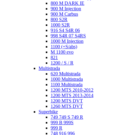
800 M DARK IE
900 M Injection
900 M Carbus
800 S2R
1000 S2R
916 S4 S4R 06
998 S4R 07 S4RS
1000 M Injection
1100 (+S/abs)
M 1100 evo
821
1200 / S / R
Multistrada
620 Multistrada
1000 Multistrada
1100 Multistrada
1200 MTS 2010-2012
1200 MTS 2013-2014
1200 MTS DVT
1260 MTS DVT
Superbike
749 749 S 749 R
999 B 999S
999 R
748 916 996