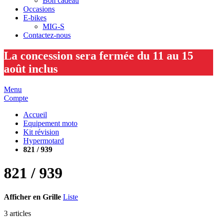
Bon cadeau
Occasions
E-bikes
MIG-S
Contactez-nous
La concession sera fermée du 11 au 15
août inclus
Menu
Compte
Accueil
Equipement moto
Kit révision
Hypermotard
821 / 939
821 / 939
Afficher en
Grille
Liste
3
articles