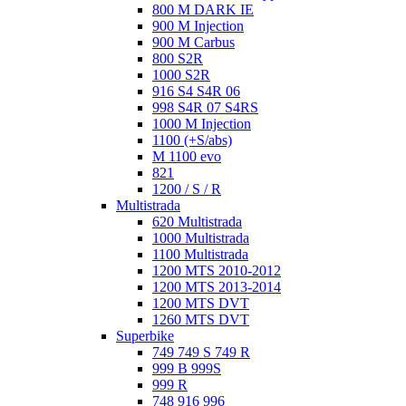
800 M DARK IE
900 M Injection
900 M Carbus
800 S2R
1000 S2R
916 S4 S4R 06
998 S4R 07 S4RS
1000 M Injection
1100 (+S/abs)
M 1100 evo
821
1200 / S / R
Multistrada
620 Multistrada
1000 Multistrada
1100 Multistrada
1200 MTS 2010-2012
1200 MTS 2013-2014
1200 MTS DVT
1260 MTS DVT
Superbike
749 749 S 749 R
999 B 999S
999 R
748 916 996