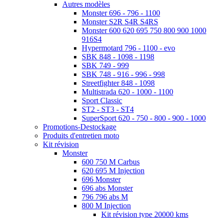
Autres modèles
Monster 696 - 796 - 1100
Monster S2R S4R S4RS
Monster 600 620 695 750 800 900 1000
916S4
Hypermotard 796 - 1100 - evo
SBK 848 - 1098 - 1198
SBK 749 - 999
SBK 748 - 916 - 996 - 998
Streetfighter 848 - 1098
Multistrada 620 - 1000 - 1100
Sport Classic
ST2 - ST3 - ST4
SuperSport 620 - 750 - 800 - 900 - 1000
Promotions-Destockage
Produits d'entretien moto
Kit révision
Monster
600 750 M Carbus
620 695 M Injection
696 Monster
696 abs Monster
796 796 abs M
800 M Injection
Kit révision type 20000 kms