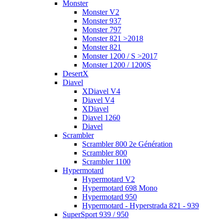
Monster
Monster V2
Monster 937
Monster 797
Monster 821 >2018
Monster 821
Monster 1200 / S >2017
Monster 1200 / 1200S
DesertX
Diavel
XDiavel V4
Diavel V4
XDiavel
Diavel 1260
Diavel
Scrambler
Scrambler 800 2e Génération
Scrambler 800
Scrambler 1100
Hypermotard
Hypermotard V2
Hypermotard 698 Mono
Hypermotard 950
Hypermotard - Hyperstrada 821 - 939
SuperSport 939 / 950