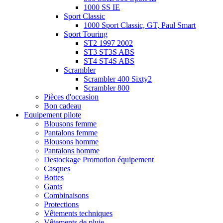
1000 SS IE
Sport Classic
1000 Sport Classic, GT, Paul Smart
Sport Touring
ST2 1997 2002
ST3 ST3S ABS
ST4 ST4S ABS
Scrambler
Scrambler 400 Sixty2
Scrambler 800
Pièces d'occasion
Bon cadeau
Equipement pilote
Blousons femme
Pantalons femme
Blousons homme
Pantalons homme
Destockage Promotion équipement
Casques
Bottes
Gants
Combinaisons
Protections
Vêtements techniques
Vêtements de pluie