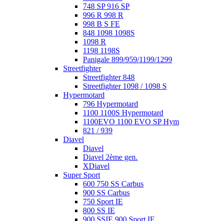
748 SP 916 SP
996 R 998 R
998 B S FE
848 1098 1098S
1098 R
1198 1198S
Panigale 899/959/1199/1299
Streetfighter
Streetfighter 848
Streetfighter 1098 / 1098 S
Hypermotard
796 Hypermotard
1100 1100S Hypermotard
1100EVO 1100 EVO SP Hym
821 / 939
Diavel
Diavel
Diavel 2ème gen.
XDiavel
Super Sport
600 750 SS Carbus
900 SS Carbus
750 Sport IE
800 SS IE
900 SSIE 900 Sport IE