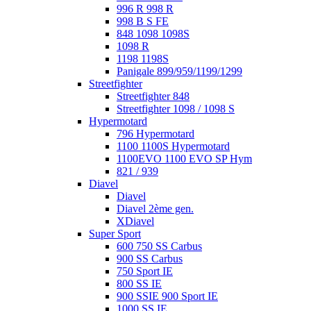
996 R 998 R
998 B S FE
848 1098 1098S
1098 R
1198 1198S
Panigale 899/959/1199/1299
Streetfighter
Streetfighter 848
Streetfighter 1098 / 1098 S
Hypermotard
796 Hypermotard
1100 1100S Hypermotard
1100EVO 1100 EVO SP Hym
821 / 939
Diavel
Diavel
Diavel 2ème gen.
XDiavel
Super Sport
600 750 SS Carbus
900 SS Carbus
750 Sport IE
800 SS IE
900 SSIE 900 Sport IE
1000 SS IE