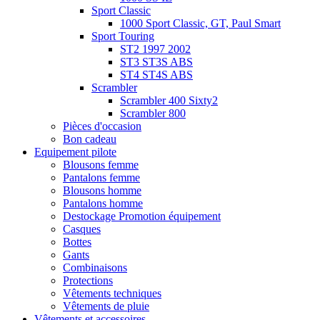
Sport Classic
1000 Sport Classic, GT, Paul Smart
Sport Touring
ST2 1997 2002
ST3 ST3S ABS
ST4 ST4S ABS
Scrambler
Scrambler 400 Sixty2
Scrambler 800
Pièces d'occasion
Bon cadeau
Equipement pilote
Blousons femme
Pantalons femme
Blousons homme
Pantalons homme
Destockage Promotion équipement
Casques
Bottes
Gants
Combinaisons
Protections
Vêtements techniques
Vêtements de pluie
Vêtements et accessoires