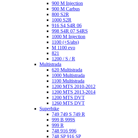
900 M Injection
900 M Carbus
800 S2R
1000 S2R
916 S4 S4R 06
998 S4R 07 S4RS
1000 M Injection
1100 (+S/abs)
M 1100 evo
821
1200 / S / R
Multistrada
620 Multistrada
1000 Multistrada
1100 Multistrada
1200 MTS 2010-2012
1200 MTS 2013-2014
1200 MTS DVT
1260 MTS DVT
Superbike
749 749 S 749 R
999 B 999S
999 R
748 916 996
748 SP 916 SP