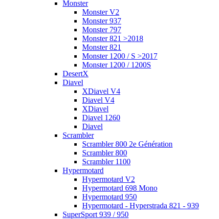
Monster
Monster V2
Monster 937
Monster 797
Monster 821 >2018
Monster 821
Monster 1200 / S >2017
Monster 1200 / 1200S
DesertX
Diavel
XDiavel V4
Diavel V4
XDiavel
Diavel 1260
Diavel
Scrambler
Scrambler 800 2e Génération
Scrambler 800
Scrambler 1100
Hypermotard
Hypermotard V2
Hypermotard 698 Mono
Hypermotard 950
Hypermotard - Hyperstrada 821 - 939
SuperSport 939 / 950