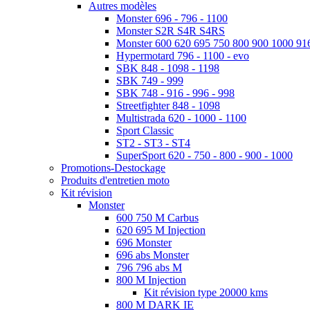
Autres modèles
Monster 696 - 796 - 1100
Monster S2R S4R S4RS
Monster 600 620 695 750 800 900 1000 91
Hypermotard 796 - 1100 - evo
SBK 848 - 1098 - 1198
SBK 749 - 999
SBK 748 - 916 - 996 - 998
Streetfighter 848 - 1098
Multistrada 620 - 1000 - 1100
Sport Classic
ST2 - ST3 - ST4
SuperSport 620 - 750 - 800 - 900 - 1000
Promotions-Destockage
Produits d'entretien moto
Kit révision
Monster
600 750 M Carbus
620 695 M Injection
696 Monster
696 abs Monster
796 796 abs M
800 M Injection
Kit révision type 20000 kms
800 M DARK IE