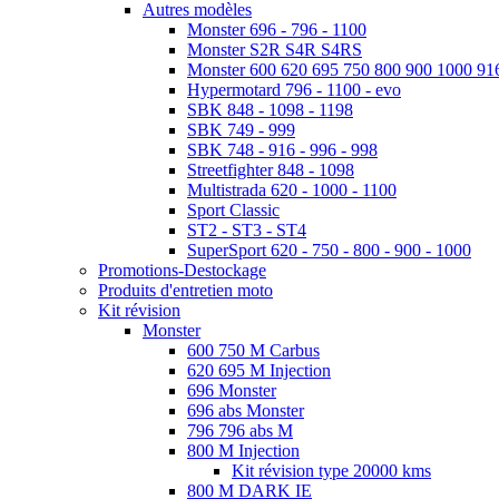
Autres modèles
Monster 696 - 796 - 1100
Monster S2R S4R S4RS
Monster 600 620 695 750 800 900 1000 91
Hypermotard 796 - 1100 - evo
SBK 848 - 1098 - 1198
SBK 749 - 999
SBK 748 - 916 - 996 - 998
Streetfighter 848 - 1098
Multistrada 620 - 1000 - 1100
Sport Classic
ST2 - ST3 - ST4
SuperSport 620 - 750 - 800 - 900 - 1000
Promotions-Destockage
Produits d'entretien moto
Kit révision
Monster
600 750 M Carbus
620 695 M Injection
696 Monster
696 abs Monster
796 796 abs M
800 M Injection
Kit révision type 20000 kms
800 M DARK IE