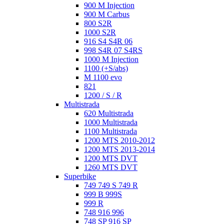
900 M Injection
900 M Carbus
800 S2R
1000 S2R
916 S4 S4R 06
998 S4R 07 S4RS
1000 M Injection
1100 (+S/abs)
M 1100 evo
821
1200 / S / R
Multistrada
620 Multistrada
1000 Multistrada
1100 Multistrada
1200 MTS 2010-2012
1200 MTS 2013-2014
1200 MTS DVT
1260 MTS DVT
Superbike
749 749 S 749 R
999 B 999S
999 R
748 916 996
748 SP 916 SP