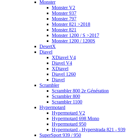
Monster
Monster V2
Monster 937
Monster 797
Monster 821 >2018
Monster 821
Monster 1200 / S >2017
Monster 1200 / 1200S
DesertX
Diavel
XDiavel V4
Diavel V4
XDiavel
Diavel 1260
Diavel
Scrambler
Scrambler 800 2e Génération
Scrambler 800
Scrambler 1100
Hypermotard
Hypermotard V2
Hypermotard 698 Mono
Hypermotard 950
Hypermotard - Hyperstrada 821 - 939
SuperSport 939 / 950