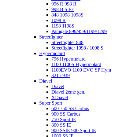
996 R 998 R
998 B S FE
848 1098 1098S
1098 R
1198 1198S
Panigale 899/959/1199/1299
Streetfighter
Streetfighter 848
Streetfighter 1098 / 1098 S
Hypermotard
796 Hypermotard
1100 1100S Hypermotard
1100EVO 1100 EVO SP Hym
821 / 939
Diavel
Diavel
Diavel 2ème gen.
XDiavel
Super Sport
600 750 SS Carbus
900 SS Carbus
750 Sport IE
800 SS IE
900 SSIE 900 Sport IE
1000 SS IE