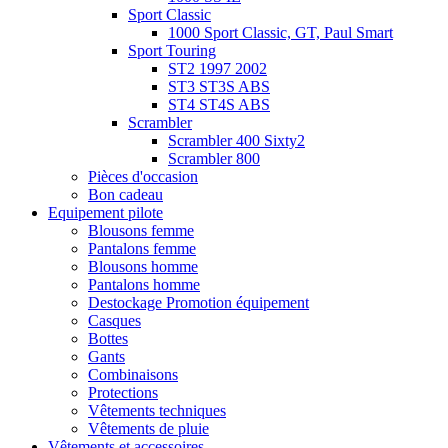
Sport Classic
1000 Sport Classic, GT, Paul Smart
Sport Touring
ST2 1997 2002
ST3 ST3S ABS
ST4 ST4S ABS
Scrambler
Scrambler 400 Sixty2
Scrambler 800
Pièces d'occasion
Bon cadeau
Equipement pilote
Blousons femme
Pantalons femme
Blousons homme
Pantalons homme
Destockage Promotion équipement
Casques
Bottes
Gants
Combinaisons
Protections
Vêtements techniques
Vêtements de pluie
Vêtements et accessoires