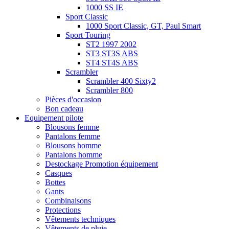
1000 SS IE
Sport Classic
1000 Sport Classic, GT, Paul Smart
Sport Touring
ST2 1997 2002
ST3 ST3S ABS
ST4 ST4S ABS
Scrambler
Scrambler 400 Sixty2
Scrambler 800
Pièces d'occasion
Bon cadeau
Equipement pilote
Blousons femme
Pantalons femme
Blousons homme
Pantalons homme
Destockage Promotion équipement
Casques
Bottes
Gants
Combinaisons
Protections
Vêtements techniques
Vêtements de pluie