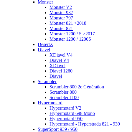
Monster
Monster V2
Monster 937
Monster 797
Monster 821 >2018
Monster 821
Monster 1200 / S >2017
Monster 1200 / 1200S
DesertX
Diavel
XDiavel V4
Diavel V4
XDiavel
Diavel 1260
Diavel
Scrambler
Scrambler 800 2e Génération
Scrambler 800
Scrambler 1100
Hypermotard
Hypermotard V2
Hypermotard 698 Mono
Hypermotard 950
Hypermotard - Hyperstrada 821 - 939
SuperSport 939 / 950