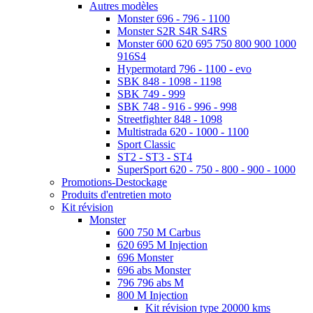
Autres modèles
Monster 696 - 796 - 1100
Monster S2R S4R S4RS
Monster 600 620 695 750 800 900 1000
916S4
Hypermotard 796 - 1100 - evo
SBK 848 - 1098 - 1198
SBK 749 - 999
SBK 748 - 916 - 996 - 998
Streetfighter 848 - 1098
Multistrada 620 - 1000 - 1100
Sport Classic
ST2 - ST3 - ST4
SuperSport 620 - 750 - 800 - 900 - 1000
Promotions-Destockage
Produits d'entretien moto
Kit révision
Monster
600 750 M Carbus
620 695 M Injection
696 Monster
696 abs Monster
796 796 abs M
800 M Injection
Kit révision type 20000 kms