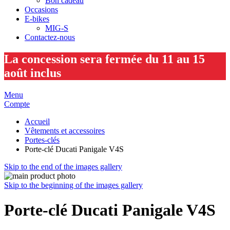
Bon cadeau
Occasions
E-bikes
MIG-S
Contactez-nous
La concession sera fermée du 11 au 15
août inclus
Menu
Compte
Accueil
Vêtements et accessoires
Portes-clés
Porte-clé Ducati Panigale V4S
Skip to the end of the images gallery
Skip to the beginning of the images gallery
Porte-clé Ducati Panigale V4S