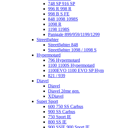
748 SP 916 SP
996 R 998 R
998 B S FE
848 1098 1098S
1098 R
1198 1198S
Panigale 899/959/1199/1299
Streetfighter
Streetfighter 848
Streetfighter 1098 / 1098 S
Hypermotard
796 Hypermotard
1100 1100S Hypermotard
1100EVO 1100 EVO SP Hym
821 / 939
Diavel
Diavel
Diavel 2ème gen.
XDiavel
Super Sport
600 750 SS Carbus
900 SS Carbus
750 Sport IE
800 SS IE
900 SSIE 900 Sport IE