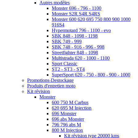
Autres modèles
Monster 696 - 796 - 1100
Monster S2R S4R S4RS
Monster 600 620 695 750 800 900 1000
916S4
Hypermotard 796 - 1100 - evo
SBK 848 - 1098 - 1198
SBK 749 - 999
SBK 748 - 916 - 996 - 998
Streetfighter 848 - 1098
Multistrada 620 - 1000 - 1100
Sport Classic
ST2 - ST3 - ST4
SuperSport 620 - 750 - 800 - 900 - 1000
Promotions-Destockage
Produits d'entretien moto
Kit révision
Monster
600 750 M Carbus
620 695 M Injection
696 Monster
696 abs Monster
796 796 abs M
800 M Injection
Kit révision type 20000 kms