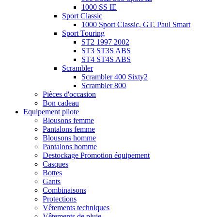
1000 SS IE
Sport Classic
1000 Sport Classic, GT, Paul Smart
Sport Touring
ST2 1997 2002
ST3 ST3S ABS
ST4 ST4S ABS
Scrambler
Scrambler 400 Sixty2
Scrambler 800
Pièces d'occasion
Bon cadeau
Equipement pilote
Blousons femme
Pantalons femme
Blousons homme
Pantalons homme
Destockage Promotion équipement
Casques
Bottes
Gants
Combinaisons
Protections
Vêtements techniques
Vêtements de pluie