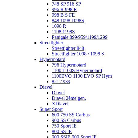
748 SP 916 SP
996 R 998 R
998 B S FE
848 1098 1098S
1098 R
1198 1198S
Panigale 899/959/1199/1299
Streetfighter
Streetfighter 848
Streetfighter 1098 / 1098 S
Hypermotard
796 Hypermotard
1100 1100S Hypermotard
1100EVO 1100 EVO SP Hym
821 / 939
Diavel
Diavel
Diavel 2ème gen.
XDiavel
Super Sport
600 750 SS Carbus
900 SS Carbus
750 Sport IE
800 SS IE
900 SSIE 900 Sport IE