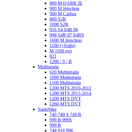
800 M DARK IE
900 M Injection
900 M Carbus
800 S2R
1000 S2R
916 S4 S4R 06
998 S4R 07 S4RS
1000 M Injection
1100 (+S/abs)
M 1100 evo
821
1200 / S / R
Multistrada
620 Multistrada
1000 Multistrada
1100 Multistrada
1200 MTS 2010-2012
1200 MTS 2013-2014
1200 MTS DVT
1260 MTS DVT
Superbike
749 749 S 749 R
999 B 999S
999 R
748 916 996