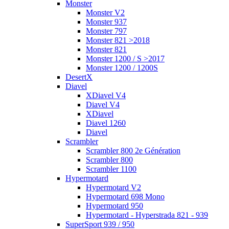
Monster
Monster V2
Monster 937
Monster 797
Monster 821 >2018
Monster 821
Monster 1200 / S >2017
Monster 1200 / 1200S
DesertX
Diavel
XDiavel V4
Diavel V4
XDiavel
Diavel 1260
Diavel
Scrambler
Scrambler 800 2e Génération
Scrambler 800
Scrambler 1100
Hypermotard
Hypermotard V2
Hypermotard 698 Mono
Hypermotard 950
Hypermotard - Hyperstrada 821 - 939
SuperSport 939 / 950