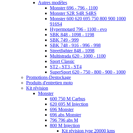
Autres modèles
Monster 696 - 796 - 1100
Monster S2R S4R S4RS
Monster 600 620 695 750 800 900 1000
916S4
Hypermotard 796 - 1100 - evo
SBK 848 - 1098 - 1198
SBK 749 - 999
SBK 748 - 916 - 996 - 998
Streetfighter 848 - 1098
Multistrada 620 - 1000 - 1100
Sport Classic
ST2 - ST3 - ST4
SuperSport 620 - 750 - 800 - 900 - 1000
Promotions-Destockage
Produits d'entretien moto
Kit révision
Monster
600 750 M Carbus
620 695 M Injection
696 Monster
696 abs Monster
796 796 abs M
800 M Injection
Kit révision type 20000 kms