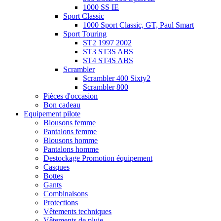
1000 SS IE
Sport Classic
1000 Sport Classic, GT, Paul Smart
Sport Touring
ST2 1997 2002
ST3 ST3S ABS
ST4 ST4S ABS
Scrambler
Scrambler 400 Sixty2
Scrambler 800
Pièces d'occasion
Bon cadeau
Equipement pilote
Blousons femme
Pantalons femme
Blousons homme
Pantalons homme
Destockage Promotion équipement
Casques
Bottes
Gants
Combinaisons
Protections
Vêtements techniques
Vêtements de pluie