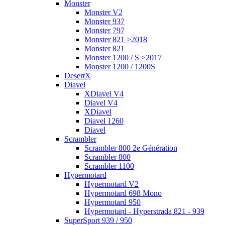
Monster
Monster V2
Monster 937
Monster 797
Monster 821 >2018
Monster 821
Monster 1200 / S >2017
Monster 1200 / 1200S
DesertX
Diavel
XDiavel V4
Diavel V4
XDiavel
Diavel 1260
Diavel
Scrambler
Scrambler 800 2e Génération
Scrambler 800
Scrambler 1100
Hypermotard
Hypermotard V2
Hypermotard 698 Mono
Hypermotard 950
Hypermotard - Hyperstrada 821 - 939
SuperSport 939 / 950