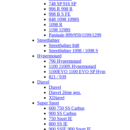
748 SP 916 SP
996 R 998 R
998 B S FE
848 1098 1098S
1098 R
1198 1198S
Panigale 899/959/1199/1299
Streetfighter
Streetfighter 848
Streetfighter 1098 / 1098 S
Hypermotard
796 Hypermotard
1100 1100S Hypermotard
1100EVO 1100 EVO SP Hym
821 / 939
Diavel
Diavel
Diavel 2ème gen.
XDiavel
Super Sport
600 750 SS Carbus
900 SS Carbus
750 Sport IE
800 SS IE
900 SSIE 900 Sport IE