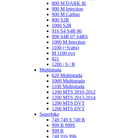
800 M DARK IE
900 M Injection
900 M Carbus
800 S2R
1000 S2R
916 S4 S4R 06
998 S4R 07 S4RS
1000 M Injection
1100 (+S/abs)
M 1100 evo
821
1200 / S / R
Multistrada
620 Multistrada
1000 Multistrada
1100 Multistrada
1200 MTS 2010-2012
1200 MTS 2013-2014
1200 MTS DVT
1260 MTS DVT
Superbike
749 749 S 749 R
999 B 999S
999 R
748 916 996