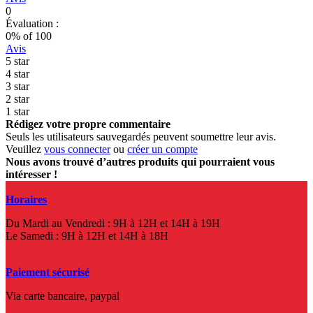
0
Évaluation :
0
% of
100
Avis
5 star
4 star
3 star
2 star
1 star
Rédigez votre propre commentaire
Seuls les utilisateurs sauvegardés peuvent soumettre leur avis.
Veuillez
vous connecter
ou
créer un compte
Nous avons trouvé d’autres produits qui pourraient vous
intéresser !
Horaires
Du Mardi au Vendredi : 9H à 12H et 14H à 19H
Le Samedi : 9H à 12H et 14H à 18H
Paiement sécurisé
Via carte bancaire, paypal