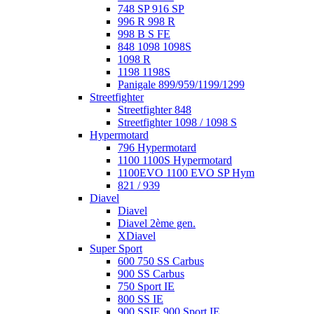
748 SP 916 SP
996 R 998 R
998 B S FE
848 1098 1098S
1098 R
1198 1198S
Panigale 899/959/1199/1299
Streetfighter
Streetfighter 848
Streetfighter 1098 / 1098 S
Hypermotard
796 Hypermotard
1100 1100S Hypermotard
1100EVO 1100 EVO SP Hym
821 / 939
Diavel
Diavel
Diavel 2ème gen.
XDiavel
Super Sport
600 750 SS Carbus
900 SS Carbus
750 Sport IE
800 SS IE
900 SSIE 900 Sport IE