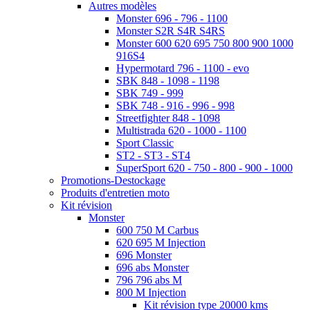
Autres modèles
Monster 696 - 796 - 1100
Monster S2R S4R S4RS
Monster 600 620 695 750 800 900 1000
916S4
Hypermotard 796 - 1100 - evo
SBK 848 - 1098 - 1198
SBK 749 - 999
SBK 748 - 916 - 996 - 998
Streetfighter 848 - 1098
Multistrada 620 - 1000 - 1100
Sport Classic
ST2 - ST3 - ST4
SuperSport 620 - 750 - 800 - 900 - 1000
Promotions-Destockage
Produits d'entretien moto
Kit révision
Monster
600 750 M Carbus
620 695 M Injection
696 Monster
696 abs Monster
796 796 abs M
800 M Injection
Kit révision type 20000 kms