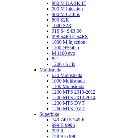
800 M DARK IE
900 M Injection
900 M Carbus
800 S2R
1000 S2R
916 S4 S4R 06
998 S4R 07 S4RS
1000 M Injection
1100 (+S/abs)
M 1100 evo
821
1200 / S / R
Multistrada
620 Multistrada
1000 Multistrada
1100 Multistrada
1200 MTS 2010-2012
1200 MTS 2013-2014
1200 MTS DVT
1260 MTS DVT
Superbike
749 749 S 749 R
999 B 999S
999 R
748 916 996