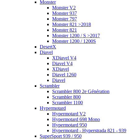
Monster
Monster V2
Monster 937
Monster 797
Monster 821 >2018
Monster 821
Monster 1200 / S >2017
Monster 1200 / 1200S
DesertX
Diavel
XDiavel V4
Diavel V4
XDiavel
Diavel 1260
Diavel
Scrambler
Scrambler 800 2e Génération
Scrambler 800
Scrambler 1100
Hypermotard
Hypermotard V2
Hypermotard 698 Mono
Hypermotard 950
Hypermotard - Hyperstrada 821 - 939
SuperSport 939 / 950