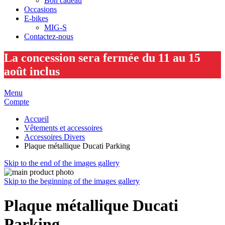
Bon cadeau
Occasions
E-bikes
MIG-S
Contactez-nous
La concession sera fermée du 11 au 15
août inclus
Menu
Compte
Accueil
Vêtements et accessoires
Accessoires Divers
Plaque métallique Ducati Parking
Skip to the end of the images gallery
Skip to the beginning of the images gallery
Plaque métallique Ducati
Parking