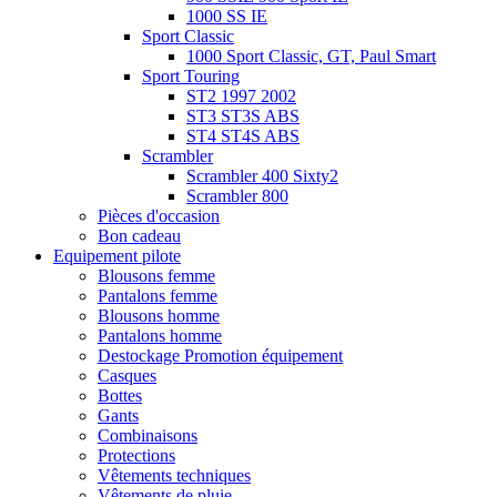
1000 SS IE
Sport Classic
1000 Sport Classic, GT, Paul Smart
Sport Touring
ST2 1997 2002
ST3 ST3S ABS
ST4 ST4S ABS
Scrambler
Scrambler 400 Sixty2
Scrambler 800
Pièces d'occasion
Bon cadeau
Equipement pilote
Blousons femme
Pantalons femme
Blousons homme
Pantalons homme
Destockage Promotion équipement
Casques
Bottes
Gants
Combinaisons
Protections
Vêtements techniques
Vêtements de pluie