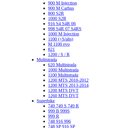
900 M Injection
900 M Carbus
800 S2R
1000 S2R
916 S4 S4R 06
998 S4R 07 S4RS
1000 M Injection
1100 (+S/abs)
M 1100 evo
821
1200 / S / R
Multistrada
620 Multistrada
1000 Multistrada
1100 Multistrada
1200 MTS 2010-2012
1200 MTS 2013-2014
1200 MTS DVT
1260 MTS DVT
Superbike
749 749 S 749 R
999 B 999S
999 R
748 916 996
748 SP 916 SP