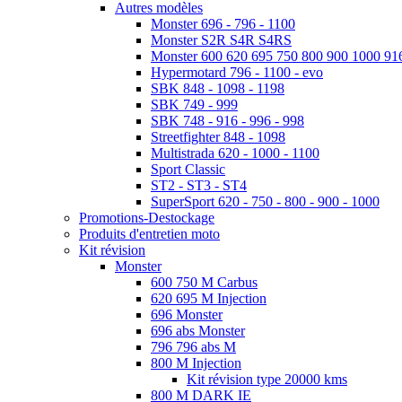
Autres modèles
Monster 696 - 796 - 1100
Monster S2R S4R S4RS
Monster 600 620 695 750 800 900 1000 91
Hypermotard 796 - 1100 - evo
SBK 848 - 1098 - 1198
SBK 749 - 999
SBK 748 - 916 - 996 - 998
Streetfighter 848 - 1098
Multistrada 620 - 1000 - 1100
Sport Classic
ST2 - ST3 - ST4
SuperSport 620 - 750 - 800 - 900 - 1000
Promotions-Destockage
Produits d'entretien moto
Kit révision
Monster
600 750 M Carbus
620 695 M Injection
696 Monster
696 abs Monster
796 796 abs M
800 M Injection
Kit révision type 20000 kms
800 M DARK IE