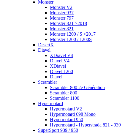
Monster
Monster V2
Monster 937
Monster 797
Monster 821 >2018
Monster 821
Monster 1200 / S >2017
Monster 1200 / 1200S
DesertX
Diavel
XDiavel V4
Diavel V4
XDiavel
Diavel 1260
Diavel
Scrambler
Scrambler 800 2e Génération
Scrambler 800
Scrambler 1100
Hypermotard
Hypermotard V2
Hypermotard 698 Mono
Hypermotard 950
Hypermotard - Hyperstrada 821 - 939
SuperSport 939 / 950