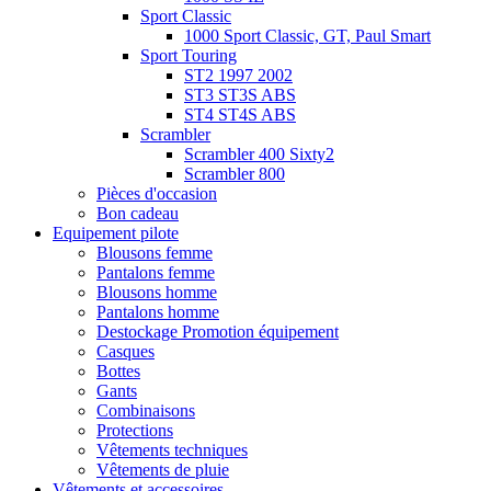
Sport Classic
1000 Sport Classic, GT, Paul Smart
Sport Touring
ST2 1997 2002
ST3 ST3S ABS
ST4 ST4S ABS
Scrambler
Scrambler 400 Sixty2
Scrambler 800
Pièces d'occasion
Bon cadeau
Equipement pilote
Blousons femme
Pantalons femme
Blousons homme
Pantalons homme
Destockage Promotion équipement
Casques
Bottes
Gants
Combinaisons
Protections
Vêtements techniques
Vêtements de pluie
Vêtements et accessoires