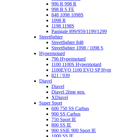
996 R 998 R
998 B S FE
848 1098 1098S
1098 R
1198 1198S
Panigale 899/959/1199/1299
Streetfighter
Streetfighter 848
Streetfighter 1098 / 1098 S
Hypermotard
796 Hypermotard
1100 1100S Hypermotard
1100EVO 1100 EVO SP Hym
821 / 939
Diavel
Diavel
Diavel 2ème gen.
XDiavel
Super Sport
600 750 SS Carbus
900 SS Carbus
750 Sport IE
800 SS IE
900 SSIE 900 Sport IE
1000 SS IE