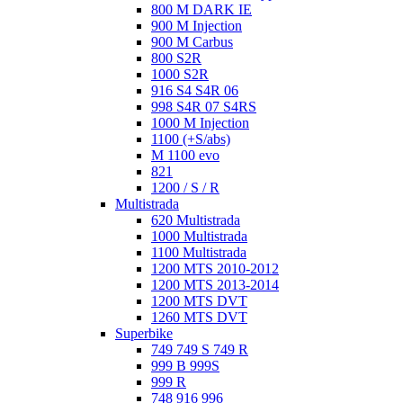
800 M DARK IE
900 M Injection
900 M Carbus
800 S2R
1000 S2R
916 S4 S4R 06
998 S4R 07 S4RS
1000 M Injection
1100 (+S/abs)
M 1100 evo
821
1200 / S / R
Multistrada
620 Multistrada
1000 Multistrada
1100 Multistrada
1200 MTS 2010-2012
1200 MTS 2013-2014
1200 MTS DVT
1260 MTS DVT
Superbike
749 749 S 749 R
999 B 999S
999 R
748 916 996