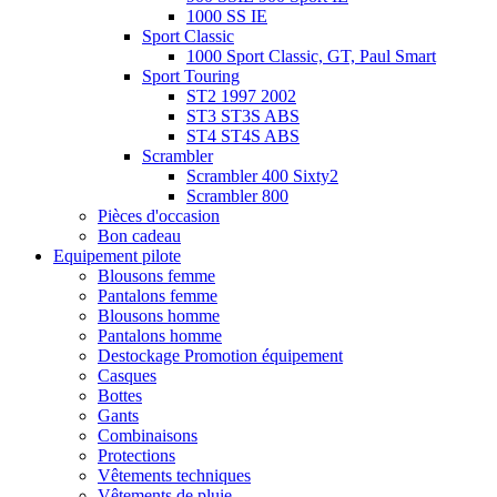
1000 SS IE
Sport Classic
1000 Sport Classic, GT, Paul Smart
Sport Touring
ST2 1997 2002
ST3 ST3S ABS
ST4 ST4S ABS
Scrambler
Scrambler 400 Sixty2
Scrambler 800
Pièces d'occasion
Bon cadeau
Equipement pilote
Blousons femme
Pantalons femme
Blousons homme
Pantalons homme
Destockage Promotion équipement
Casques
Bottes
Gants
Combinaisons
Protections
Vêtements techniques
Vêtements de pluie