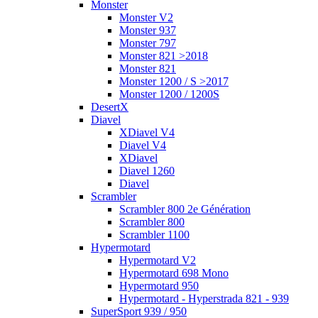
Monster
Monster V2
Monster 937
Monster 797
Monster 821 >2018
Monster 821
Monster 1200 / S >2017
Monster 1200 / 1200S
DesertX
Diavel
XDiavel V4
Diavel V4
XDiavel
Diavel 1260
Diavel
Scrambler
Scrambler 800 2e Génération
Scrambler 800
Scrambler 1100
Hypermotard
Hypermotard V2
Hypermotard 698 Mono
Hypermotard 950
Hypermotard - Hyperstrada 821 - 939
SuperSport 939 / 950