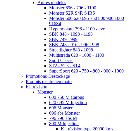
Autres modèles
Monster 696 - 796 - 1100
Monster S2R S4R S4RS
Monster 600 620 695 750 800 900 1000
916S4
Hypermotard 796 - 1100 - evo
SBK 848 - 1098 - 1198
SBK 749 - 999
SBK 748 - 916 - 996 - 998
Streetfighter 848 - 1098
Multistrada 620 - 1000 - 1100
Sport Classic
ST2 - ST3 - ST4
SuperSport 620 - 750 - 800 - 900 - 1000
Promotions-Destockage
Produits d'entretien moto
Kit révision
Monster
600 750 M Carbus
620 695 M Injection
696 Monster
696 abs Monster
796 796 abs M
800 M Injection
Kit révision type 20000 kms