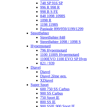
748 SP 916 SP
996 R 998 R
998 B S FE
848 1098 1098S
1098 R
1198 1198S
Panigale 899/959/1199/1299
Streetfighter
Streetfighter 848
Streetfighter 1098 / 1098 S
Hypermotard
796 Hypermotard
1100 1100S Hypermotard
1100EVO 1100 EVO SP Hym
821 / 939
Diavel
Diavel
Diavel 2ème gen.
XDiavel
Super Sport
600 750 SS Carbus
900 SS Carbus
750 Sport IE
800 SS IE
900 SSIE 900 Sport IE