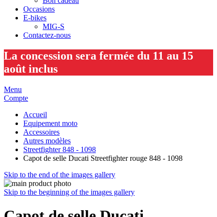
Bon cadeau
Occasions
E-bikes
MIG-S
Contactez-nous
La concession sera fermée du 11 au 15
août inclus
Menu
Compte
Accueil
Equipement moto
Accessoires
Autres modèles
Streetfighter 848 - 1098
Capot de selle Ducati Streetfighter rouge 848 - 1098
Skip to the end of the images gallery
Skip to the beginning of the images gallery
Capot de selle Ducati