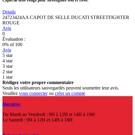
Capot de selle rouge pour Streefighter 848 et 1098.
Details
24723424AA CAPOT DE SELLE DUCATI STREETFIGHTER
ROUGE
Avis
0
Évaluation :
0
% of
100
Avis
5 star
4 star
3 star
2 star
1 star
Rédigez votre propre commentaire
Seuls les utilisateurs sauvegardés peuvent soumettre leur avis.
Veuillez
vous connecter
ou
créer un compte
Horaires
Du Mardi au Vendredi : 9H à 12H et 14H à 19H
Le Samedi : 9H à 12H et 14H à 18H