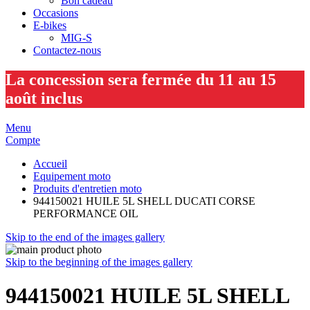
Bon cadeau
Occasions
E-bikes
MIG-S
Contactez-nous
La concession sera fermée du 11 au 15
août inclus
Menu
Compte
Accueil
Equipement moto
Produits d'entretien moto
944150021 HUILE 5L SHELL DUCATI CORSE
PERFORMANCE OIL
Skip to the end of the images gallery
Skip to the beginning of the images gallery
944150021 HUILE 5L SHELL