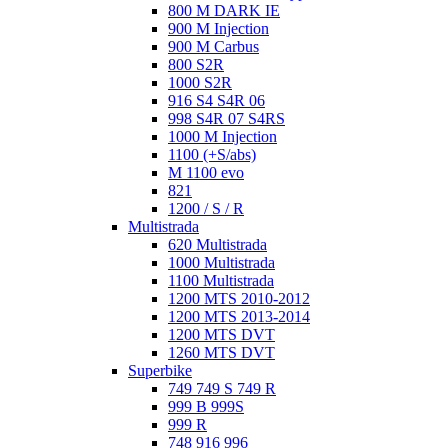
800 M DARK IE
900 M Injection
900 M Carbus
800 S2R
1000 S2R
916 S4 S4R 06
998 S4R 07 S4RS
1000 M Injection
1100 (+S/abs)
M 1100 evo
821
1200 / S / R
Multistrada
620 Multistrada
1000 Multistrada
1100 Multistrada
1200 MTS 2010-2012
1200 MTS 2013-2014
1200 MTS DVT
1260 MTS DVT
Superbike
749 749 S 749 R
999 B 999S
999 R
748 916 996