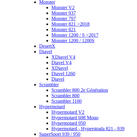
Monster
Monster V2
Monster 937
Monster 797
Monster 821 >2018
Monster 821
Monster 1200 / S >2017
Monster 1200 / 1200S
DesertX
Diavel
XDiavel V4
Diavel V4
XDiavel
Diavel 1260
Diavel
Scrambler
Scrambler 800 2e Génération
Scrambler 800
Scrambler 1100
Hypermotard
Hypermotard V2
Hypermotard 698 Mono
Hypermotard 950
Hypermotard - Hyperstrada 821 - 939
SuperSport 939 / 950