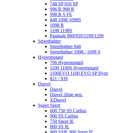
748 SP 916 SP
996 R 998 R
998 B S FE
848 1098 1098S
1098 R
1198 1198S
Panigale 899/959/1199/1299
Streetfighter
Streetfighter 848
Streetfighter 1098 / 1098 S
Hypermotard
796 Hypermotard
1100 1100S Hypermotard
1100EVO 1100 EVO SP Hym
821 / 939
Diavel
Diavel
Diavel 2ème gen.
XDiavel
Super Sport
600 750 SS Carbus
900 SS Carbus
750 Sport IE
800 SS IE
900 SSIE 900 Sport IE