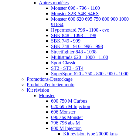
Autres modèles
Monster 696 - 796 - 1100
Monster S2R S4R S4RS
Monster 600 620 695 750 800 900 1000
916S4
Hypermotard 796 - 1100 - evo
SBK 848 - 1098 - 1198
SBK 749 - 999
SBK 748 - 916 - 996 - 998
Streetfighter 848 - 1098
Multistrada 620 - 1000 - 1100
Sport Classic
ST2 - ST3 - ST4
SuperSport 620 - 750 - 800 - 900 - 1000
Promotions-Destockage
Produits d'entretien moto
Kit révision
Monster
600 750 M Carbus
620 695 M Injection
696 Monster
696 abs Monster
796 796 abs M
800 M Injection
Kit révision type 20000 kms