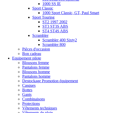
1000 SS IE
Sport Classic
1000 Sport Classic, GT, Paul Smart
Sport Touring
ST2 1997 2002
ST3 ST3S ABS
ST4 ST4S ABS
Scrambler
Scrambler 400 Sixty2
Scrambler 800
Pièces d'occasion
Bon cadeau
Equipement pilote
Blousons femme
Pantalons femme
Blousons homme
Pantalons homme
Destockage Promotion équipement
Casques
Bottes
Gants
Combinaisons
Protections
Vêtements techniques
Vêtements de pluie