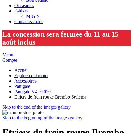
Bon cadeau
Occasions
E-bikes
MIG-S
Contactez-nous
La concession sera fermée du 11 au 15
août inclus
Menu
Compte
Accueil
Equipement moto
Accessoires
Panigale
Panigale V4 >2020
Etriers de frein rouge Brembo Stylema
Skip to the end of the images gallery
Skip to the beginning of the images gallery
Etriers de frein rouge Brembo