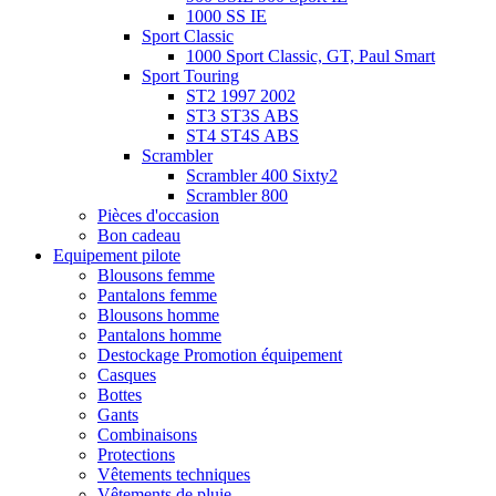
1000 SS IE
Sport Classic
1000 Sport Classic, GT, Paul Smart
Sport Touring
ST2 1997 2002
ST3 ST3S ABS
ST4 ST4S ABS
Scrambler
Scrambler 400 Sixty2
Scrambler 800
Pièces d'occasion
Bon cadeau
Equipement pilote
Blousons femme
Pantalons femme
Blousons homme
Pantalons homme
Destockage Promotion équipement
Casques
Bottes
Gants
Combinaisons
Protections
Vêtements techniques
Vêtements de pluie