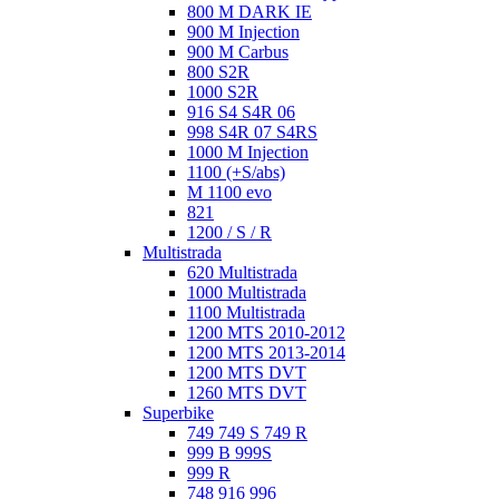
800 M DARK IE
900 M Injection
900 M Carbus
800 S2R
1000 S2R
916 S4 S4R 06
998 S4R 07 S4RS
1000 M Injection
1100 (+S/abs)
M 1100 evo
821
1200 / S / R
Multistrada
620 Multistrada
1000 Multistrada
1100 Multistrada
1200 MTS 2010-2012
1200 MTS 2013-2014
1200 MTS DVT
1260 MTS DVT
Superbike
749 749 S 749 R
999 B 999S
999 R
748 916 996