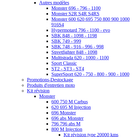
Autres modèles
Monster 696 - 796 - 1100
Monster S2R S4R S4RS
Monster 600 620 695 750 800 900 1000
916S4
Hypermotard 796 - 1100 - evo
SBK 848 - 1098 - 1198
SBK 749 - 999
SBK 748 - 916 - 996 - 998
Streetfighter 848 - 1098
Multistrada 620 - 1000 - 1100
Sport Classic
ST2 - ST3 - ST4
SuperSport 620 - 750 - 800 - 900 - 1000
Promotions-Destockage
Produits d'entretien moto
Kit révision
Monster
600 750 M Carbus
620 695 M Injection
696 Monster
696 abs Monster
796 796 abs M
800 M Injection
Kit révision type 20000 kms