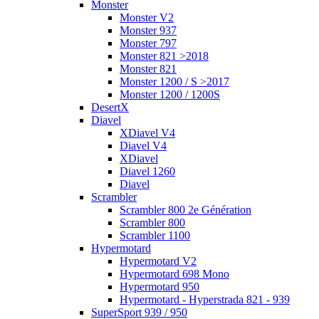
Monster
Monster V2
Monster 937
Monster 797
Monster 821 >2018
Monster 821
Monster 1200 / S >2017
Monster 1200 / 1200S
DesertX
Diavel
XDiavel V4
Diavel V4
XDiavel
Diavel 1260
Diavel
Scrambler
Scrambler 800 2e Génération
Scrambler 800
Scrambler 1100
Hypermotard
Hypermotard V2
Hypermotard 698 Mono
Hypermotard 950
Hypermotard - Hyperstrada 821 - 939
SuperSport 939 / 950