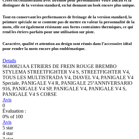
Créés en collaboration avec Brembo pour personnaliser votre Ducati et la
distinguer de la version standard, en lui donnant un look encore plus unique.
Tout en conservant les performances de freinage de la version standard, la
peinture spéciale ne se contente pas de mettre en valeur la personnalité de la
moto, elle est également résistante aux fortes contraintes thermiques, ce qui
rend les étriers parfaits pour une utilisation sur piste.
Caractère, qualité et attention au design sont réunis dans l’accessoire idéal
pour rendre la moto encore plus emblématique.
Details
96180821AA ETRIERS DE FREIN ROUGE BREMBO
STYLEMA STREETFIGHTER V4 S, STREETFIGHTER V4,
TOUS LES MULTISTRADA V4, DIAVEL V4, PANIGALE V4
Speciale, PANIGALE V4 R, PANIGALE 25°ANNIVERSARIO
916, PANIGALE V4 SP, PANIGALE V4, PANIGALE V4 S,
PANIGALE V4 S CORSE
Avis
0
Évaluation :
0
% of
100
Avis
5 star
4 star
3 star