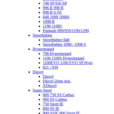
748 SP 916 SP
996 R 998 R
998 B S FE
848 1098 1098S
1098 R
1198 1198S
Panigale 899/959/1199/1299
Streetfighter
Streetfighter 848
Streetfighter 1098 / 1098 S
Hypermotard
796 Hypermotard
1100 1100S Hypermotard
1100EVO 1100 EVO SP Hym
821 / 939
Diavel
Diavel
Diavel 2ème gen.
XDiavel
Super Sport
600 750 SS Carbus
900 SS Carbus
750 Sport IE
800 SS IE
900 SSIE 900 Sport IE