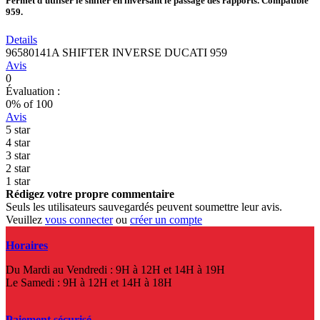
Permet d'utiliser le shifter en inversant le passage des rapports. Compatible
959.
Details
96580141A SHIFTER INVERSE DUCATI 959
Avis
0
Évaluation :
0
% of
100
Avis
5 star
4 star
3 star
2 star
1 star
Rédigez votre propre commentaire
Seuls les utilisateurs sauvegardés peuvent soumettre leur avis.
Veuillez
vous connecter
ou
créer un compte
Horaires
Du Mardi au Vendredi : 9H à 12H et 14H à 19H
Le Samedi : 9H à 12H et 14H à 18H
Paiement sécurisé