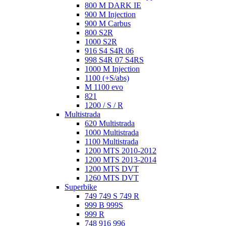
800 M DARK IE
900 M Injection
900 M Carbus
800 S2R
1000 S2R
916 S4 S4R 06
998 S4R 07 S4RS
1000 M Injection
1100 (+S/abs)
M 1100 evo
821
1200 / S / R
Multistrada
620 Multistrada
1000 Multistrada
1100 Multistrada
1200 MTS 2010-2012
1200 MTS 2013-2014
1200 MTS DVT
1260 MTS DVT
Superbike
749 749 S 749 R
999 B 999S
999 R
748 916 996