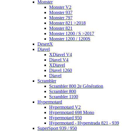
Monster
Monster V2
Monster 937
Monster 797
Monster 821 >2018
Monster 821
Monster 1200 / S >2017
Monster 1200 / 1200S
DesertX
Diavel
XDiavel V4
Diavel V4
XDiavel
Diavel 1260
Diavel
Scrambler
Scrambler 800 2e Génération
Scrambler 800
Scrambler 1100
Hypermotard
Hypermotard V2
Hypermotard 698 Mono
Hypermotard 950
Hypermotard - Hyperstrada 821 - 939
SuperSport 939 / 950