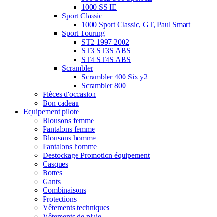
1000 SS IE
Sport Classic
1000 Sport Classic, GT, Paul Smart
Sport Touring
ST2 1997 2002
ST3 ST3S ABS
ST4 ST4S ABS
Scrambler
Scrambler 400 Sixty2
Scrambler 800
Pièces d'occasion
Bon cadeau
Equipement pilote
Blousons femme
Pantalons femme
Blousons homme
Pantalons homme
Destockage Promotion équipement
Casques
Bottes
Gants
Combinaisons
Protections
Vêtements techniques
Vêtements de pluie