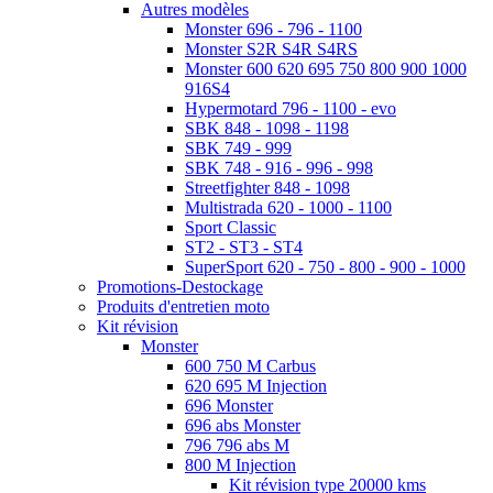
Autres modèles
Monster 696 - 796 - 1100
Monster S2R S4R S4RS
Monster 600 620 695 750 800 900 1000
916S4
Hypermotard 796 - 1100 - evo
SBK 848 - 1098 - 1198
SBK 749 - 999
SBK 748 - 916 - 996 - 998
Streetfighter 848 - 1098
Multistrada 620 - 1000 - 1100
Sport Classic
ST2 - ST3 - ST4
SuperSport 620 - 750 - 800 - 900 - 1000
Promotions-Destockage
Produits d'entretien moto
Kit révision
Monster
600 750 M Carbus
620 695 M Injection
696 Monster
696 abs Monster
796 796 abs M
800 M Injection
Kit révision type 20000 kms