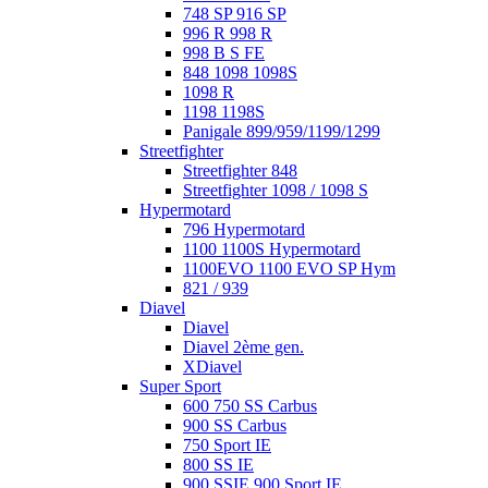
748 SP 916 SP
996 R 998 R
998 B S FE
848 1098 1098S
1098 R
1198 1198S
Panigale 899/959/1199/1299
Streetfighter
Streetfighter 848
Streetfighter 1098 / 1098 S
Hypermotard
796 Hypermotard
1100 1100S Hypermotard
1100EVO 1100 EVO SP Hym
821 / 939
Diavel
Diavel
Diavel 2ème gen.
XDiavel
Super Sport
600 750 SS Carbus
900 SS Carbus
750 Sport IE
800 SS IE
900 SSIE 900 Sport IE