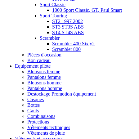
Sport Classic
1000 Sport Classic, GT, Paul Smart
Sport Touring
ST2 1997 2002
ST3 ST3S ABS
ST4 ST4S ABS
Scrambler
Scrambler 400 Sixty2
Scrambler 800
Pièces d'occasion
Bon cadeau
Equipement pilote
Blousons femme
Pantalons femme
Blousons homme
Pantalons homme
Destockage Promotion équipement
Casques
Bottes
Gants
Combinaisons
Protections
Vêtements techniques
Vêtements de pluie
Vêtements et accessoires