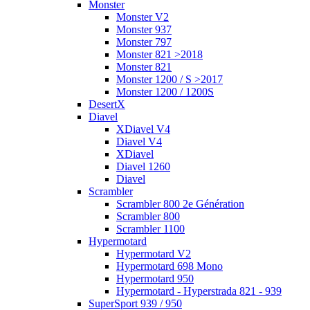
Monster
Monster V2
Monster 937
Monster 797
Monster 821 >2018
Monster 821
Monster 1200 / S >2017
Monster 1200 / 1200S
DesertX
Diavel
XDiavel V4
Diavel V4
XDiavel
Diavel 1260
Diavel
Scrambler
Scrambler 800 2e Génération
Scrambler 800
Scrambler 1100
Hypermotard
Hypermotard V2
Hypermotard 698 Mono
Hypermotard 950
Hypermotard - Hyperstrada 821 - 939
SuperSport 939 / 950