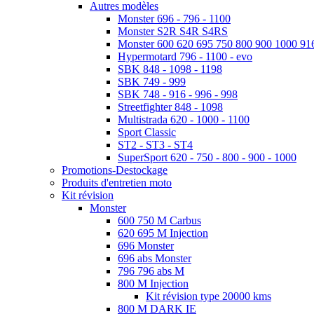
Autres modèles
Monster 696 - 796 - 1100
Monster S2R S4R S4RS
Monster 600 620 695 750 800 900 1000 91
Hypermotard 796 - 1100 - evo
SBK 848 - 1098 - 1198
SBK 749 - 999
SBK 748 - 916 - 996 - 998
Streetfighter 848 - 1098
Multistrada 620 - 1000 - 1100
Sport Classic
ST2 - ST3 - ST4
SuperSport 620 - 750 - 800 - 900 - 1000
Promotions-Destockage
Produits d'entretien moto
Kit révision
Monster
600 750 M Carbus
620 695 M Injection
696 Monster
696 abs Monster
796 796 abs M
800 M Injection
Kit révision type 20000 kms
800 M DARK IE