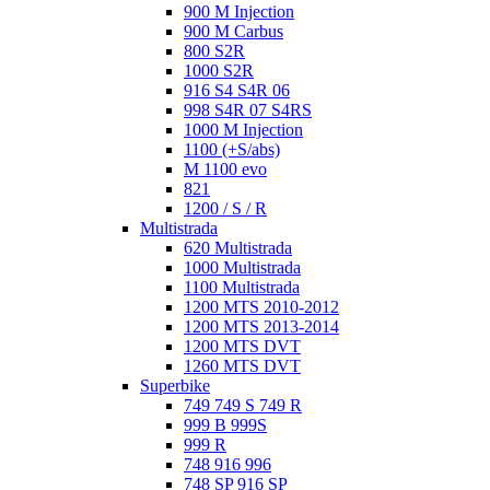
900 M Injection
900 M Carbus
800 S2R
1000 S2R
916 S4 S4R 06
998 S4R 07 S4RS
1000 M Injection
1100 (+S/abs)
M 1100 evo
821
1200 / S / R
Multistrada
620 Multistrada
1000 Multistrada
1100 Multistrada
1200 MTS 2010-2012
1200 MTS 2013-2014
1200 MTS DVT
1260 MTS DVT
Superbike
749 749 S 749 R
999 B 999S
999 R
748 916 996
748 SP 916 SP