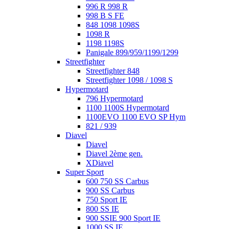
996 R 998 R
998 B S FE
848 1098 1098S
1098 R
1198 1198S
Panigale 899/959/1199/1299
Streetfighter
Streetfighter 848
Streetfighter 1098 / 1098 S
Hypermotard
796 Hypermotard
1100 1100S Hypermotard
1100EVO 1100 EVO SP Hym
821 / 939
Diavel
Diavel
Diavel 2ème gen.
XDiavel
Super Sport
600 750 SS Carbus
900 SS Carbus
750 Sport IE
800 SS IE
900 SSIE 900 Sport IE
1000 SS IE