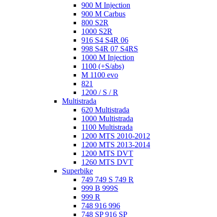
900 M Injection
900 M Carbus
800 S2R
1000 S2R
916 S4 S4R 06
998 S4R 07 S4RS
1000 M Injection
1100 (+S/abs)
M 1100 evo
821
1200 / S / R
Multistrada
620 Multistrada
1000 Multistrada
1100 Multistrada
1200 MTS 2010-2012
1200 MTS 2013-2014
1200 MTS DVT
1260 MTS DVT
Superbike
749 749 S 749 R
999 B 999S
999 R
748 916 996
748 SP 916 SP