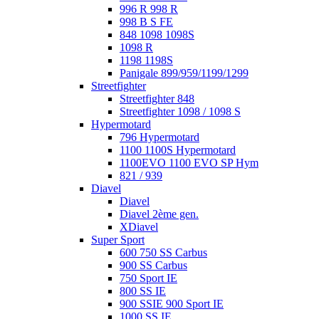
996 R 998 R
998 B S FE
848 1098 1098S
1098 R
1198 1198S
Panigale 899/959/1199/1299
Streetfighter
Streetfighter 848
Streetfighter 1098 / 1098 S
Hypermotard
796 Hypermotard
1100 1100S Hypermotard
1100EVO 1100 EVO SP Hym
821 / 939
Diavel
Diavel
Diavel 2ème gen.
XDiavel
Super Sport
600 750 SS Carbus
900 SS Carbus
750 Sport IE
800 SS IE
900 SSIE 900 Sport IE
1000 SS IE