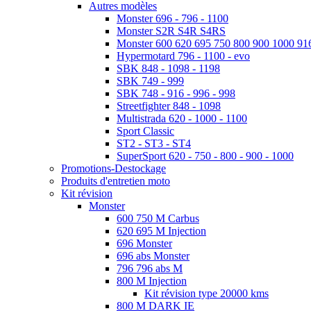
Autres modèles
Monster 696 - 796 - 1100
Monster S2R S4R S4RS
Monster 600 620 695 750 800 900 1000 91
Hypermotard 796 - 1100 - evo
SBK 848 - 1098 - 1198
SBK 749 - 999
SBK 748 - 916 - 996 - 998
Streetfighter 848 - 1098
Multistrada 620 - 1000 - 1100
Sport Classic
ST2 - ST3 - ST4
SuperSport 620 - 750 - 800 - 900 - 1000
Promotions-Destockage
Produits d'entretien moto
Kit révision
Monster
600 750 M Carbus
620 695 M Injection
696 Monster
696 abs Monster
796 796 abs M
800 M Injection
Kit révision type 20000 kms
800 M DARK IE