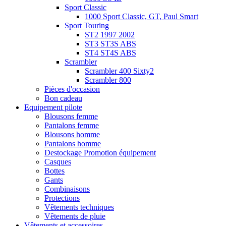
Sport Classic
1000 Sport Classic, GT, Paul Smart
Sport Touring
ST2 1997 2002
ST3 ST3S ABS
ST4 ST4S ABS
Scrambler
Scrambler 400 Sixty2
Scrambler 800
Pièces d'occasion
Bon cadeau
Equipement pilote
Blousons femme
Pantalons femme
Blousons homme
Pantalons homme
Destockage Promotion équipement
Casques
Bottes
Gants
Combinaisons
Protections
Vêtements techniques
Vêtements de pluie
Vêtements et accessoires