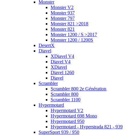
Monster
Monster V2
Monster 937
Monster 797
Monster 821 >2018
Monster 821
Monster 1200 / S >2017
Monster 1200 / 1200S
DesertX
Diavel
XDiavel V4
Diavel V4
XDiavel
Diavel 1260
Diavel
Scrambler
Scrambler 800 2e Génération
Scrambler 800
Scrambler 1100
Hypermotard
Hypermotard V2
Hypermotard 698 Mono
Hypermotard 950
Hypermotard - Hyperstrada 821 - 939
SuperSport 939 / 950