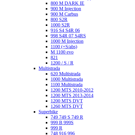
800 M DARK IE
900 M Injection
900 M Carbus
800 S2R
1000 S2R
916 S4 S4R 06
998 S4R 07 S4RS
1000 M Injection
1100 (+S/abs)
M 1100 evo
821
1200 / S / R
Multistrada
620 Multistrada
1000 Multistrada
1100 Multistrada
1200 MTS 2010-2012
1200 MTS 2013-2014
1200 MTS DVT
1260 MTS DVT
Superbike
749 749 S 749 R
999 B 999S
999 R
748 916 996