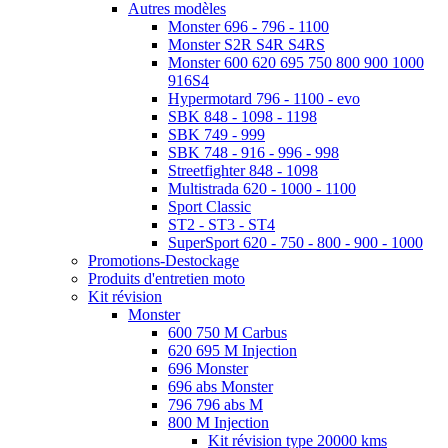
Autres modèles
Monster 696 - 796 - 1100
Monster S2R S4R S4RS
Monster 600 620 695 750 800 900 1000
916S4
Hypermotard 796 - 1100 - evo
SBK 848 - 1098 - 1198
SBK 749 - 999
SBK 748 - 916 - 996 - 998
Streetfighter 848 - 1098
Multistrada 620 - 1000 - 1100
Sport Classic
ST2 - ST3 - ST4
SuperSport 620 - 750 - 800 - 900 - 1000
Promotions-Destockage
Produits d'entretien moto
Kit révision
Monster
600 750 M Carbus
620 695 M Injection
696 Monster
696 abs Monster
796 796 abs M
800 M Injection
Kit révision type 20000 kms