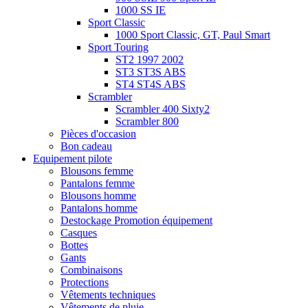
1000 SS IE
Sport Classic
1000 Sport Classic, GT, Paul Smart
Sport Touring
ST2 1997 2002
ST3 ST3S ABS
ST4 ST4S ABS
Scrambler
Scrambler 400 Sixty2
Scrambler 800
Pièces d'occasion
Bon cadeau
Equipement pilote
Blousons femme
Pantalons femme
Blousons homme
Pantalons homme
Destockage Promotion équipement
Casques
Bottes
Gants
Combinaisons
Protections
Vêtements techniques
Vêtements de pluie