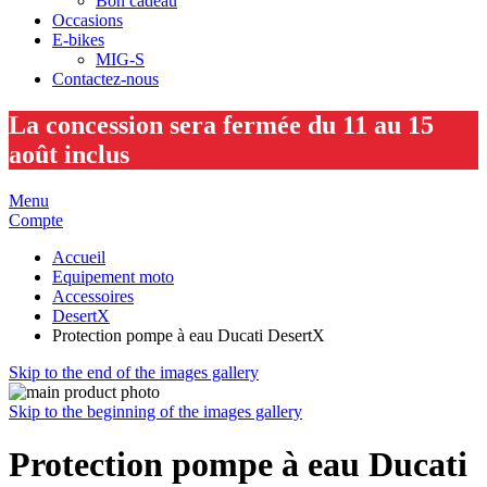
Bon cadeau
Occasions
E-bikes
MIG-S
Contactez-nous
La concession sera fermée du 11 au 15
août inclus
Menu
Compte
Accueil
Equipement moto
Accessoires
DesertX
Protection pompe à eau Ducati DesertX
Skip to the end of the images gallery
Skip to the beginning of the images gallery
Protection pompe à eau Ducati