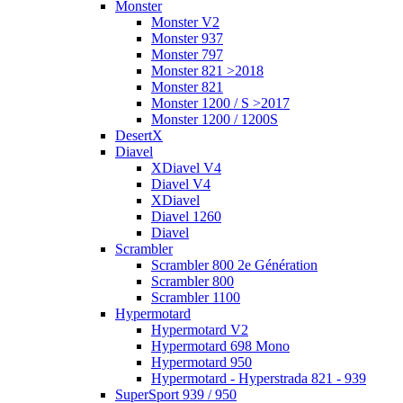
Monster
Monster V2
Monster 937
Monster 797
Monster 821 >2018
Monster 821
Monster 1200 / S >2017
Monster 1200 / 1200S
DesertX
Diavel
XDiavel V4
Diavel V4
XDiavel
Diavel 1260
Diavel
Scrambler
Scrambler 800 2e Génération
Scrambler 800
Scrambler 1100
Hypermotard
Hypermotard V2
Hypermotard 698 Mono
Hypermotard 950
Hypermotard - Hyperstrada 821 - 939
SuperSport 939 / 950