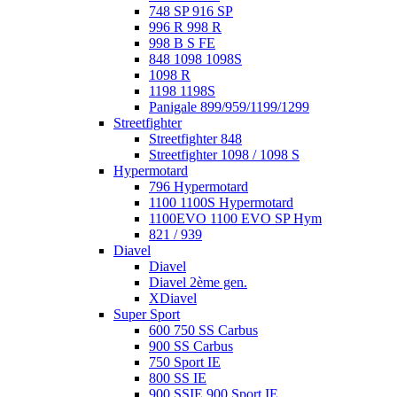
748 SP 916 SP
996 R 998 R
998 B S FE
848 1098 1098S
1098 R
1198 1198S
Panigale 899/959/1199/1299
Streetfighter
Streetfighter 848
Streetfighter 1098 / 1098 S
Hypermotard
796 Hypermotard
1100 1100S Hypermotard
1100EVO 1100 EVO SP Hym
821 / 939
Diavel
Diavel
Diavel 2ème gen.
XDiavel
Super Sport
600 750 SS Carbus
900 SS Carbus
750 Sport IE
800 SS IE
900 SSIE 900 Sport IE