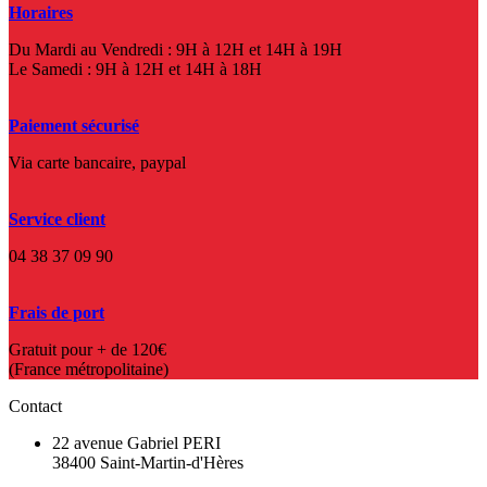
Horaires
Du Mardi au Vendredi : 9H à 12H et 14H à 19H
Le Samedi : 9H à 12H et 14H à 18H
Paiement sécurisé
Via carte bancaire, paypal
Service client
04 38 37 09 90
Frais de port
Gratuit pour + de 120€
(France métropolitaine)
Contact
22 avenue Gabriel PERI
38400 Saint-Martin-d'Hères