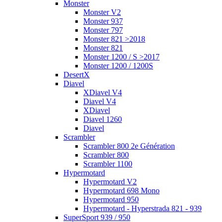
Monster
Monster V2
Monster 937
Monster 797
Monster 821 >2018
Monster 821
Monster 1200 / S >2017
Monster 1200 / 1200S
DesertX
Diavel
XDiavel V4
Diavel V4
XDiavel
Diavel 1260
Diavel
Scrambler
Scrambler 800 2e Génération
Scrambler 800
Scrambler 1100
Hypermotard
Hypermotard V2
Hypermotard 698 Mono
Hypermotard 950
Hypermotard - Hyperstrada 821 - 939
SuperSport 939 / 950