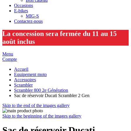
Bon cadeau
Occasions
E-bikes
MIG-S
Contactez-nous
La concession sera fermée du 11 au 15
août inclus
Menu
Compte
Accueil
Equipement moto
Accessoires
Scrambler
Scrambler 800 2e Génération
Sac de réservoir Ducati Scrambler 2 Gen
Skip to the end of the images gallery
Skip to the beginning of the images gallery
Sac de réservoir Ducati