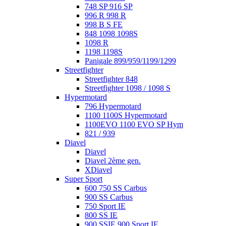
748 SP 916 SP
996 R 998 R
998 B S FE
848 1098 1098S
1098 R
1198 1198S
Panigale 899/959/1199/1299
Streetfighter
Streetfighter 848
Streetfighter 1098 / 1098 S
Hypermotard
796 Hypermotard
1100 1100S Hypermotard
1100EVO 1100 EVO SP Hym
821 / 939
Diavel
Diavel
Diavel 2ème gen.
XDiavel
Super Sport
600 750 SS Carbus
900 SS Carbus
750 Sport IE
800 SS IE
900 SSIE 900 Sport IE