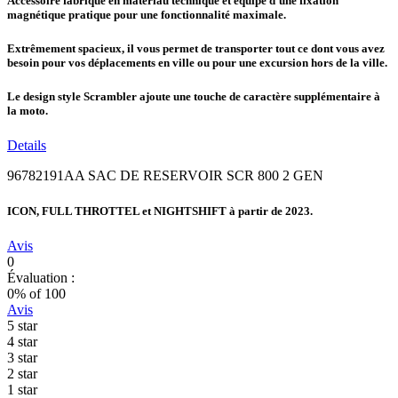
Accessoire fabriqué en matériau technique et équipé d'une fixation
magnétique pratique pour une fonctionnalité maximale.
Extrêmement spacieux, il vous permet de transporter tout ce dont vous avez
besoin pour vos déplacements en ville ou pour une excursion hors de la ville.
Le design style Scrambler ajoute une touche de caractère supplémentaire à
la moto.
Details
96782191AA SAC DE RESERVOIR SCR 800 2 GEN
ICON, FULL THROTTEL et NIGHTSHIFT à partir de 2023.
Avis
0
Évaluation :
0
% of
100
Avis
5 star
4 star
3 star
2 star
1 star