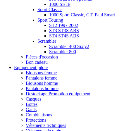
1000 SS IE
Sport Classic
1000 Sport Classic, GT, Paul Smart
Sport Touring
ST2 1997 2002
ST3 ST3S ABS
ST4 ST4S ABS
Scrambler
Scrambler 400 Sixty2
Scrambler 800
Pièces d'occasion
Bon cadeau
Equipement pilote
Blousons femme
Pantalons femme
Blousons homme
Pantalons homme
Destockage Promotion équipement
Casques
Bottes
Gants
Combinaisons
Protections
Vêtements techniques
Vêtements de pluie