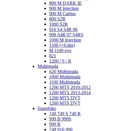
800 M DARK IE
900 M Injection
900 M Carbus
800 S2R
1000 S2R
916 S4 S4R 06
998 S4R 07 S4RS
1000 M Injection
1100 (+S/abs)
M 1100 evo
821
1200 / S / R
Multistrada
620 Multistrada
1000 Multistrada
1100 Multistrada
1200 MTS 2010-2012
1200 MTS 2013-2014
1200 MTS DVT
1260 MTS DVT
Superbike
749 749 S 749 R
999 B 999S
999 R
748 916 996