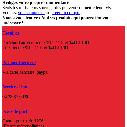
Rédigez votre propre commentaire
Seuls les utilisateurs sauvegardés peuvent soumettre leur avis.
Veuillez
vous connecter
ou
créer un compte
Nous avons trouvé d’autres produits qui pourraient vous
intéresser !
Horaires
Du Mardi au Vendredi : 9H à 12H et 14H à 19H
Le Samedi : 9H à 12H et 14H à 18H
Paiement sécurisé
Via carte bancaire, paypal
Service client
04 38 37 09 90
Frais de port
Gratuit pour + de 120€
(France métropolitaine)