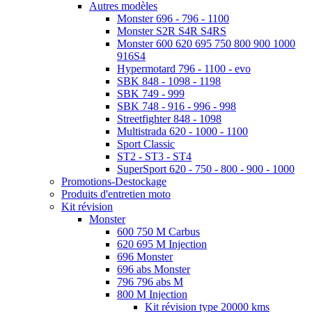
Autres modèles
Monster 696 - 796 - 1100
Monster S2R S4R S4RS
Monster 600 620 695 750 800 900 1000
916S4
Hypermotard 796 - 1100 - evo
SBK 848 - 1098 - 1198
SBK 749 - 999
SBK 748 - 916 - 996 - 998
Streetfighter 848 - 1098
Multistrada 620 - 1000 - 1100
Sport Classic
ST2 - ST3 - ST4
SuperSport 620 - 750 - 800 - 900 - 1000
Promotions-Destockage
Produits d'entretien moto
Kit révision
Monster
600 750 M Carbus
620 695 M Injection
696 Monster
696 abs Monster
796 796 abs M
800 M Injection
Kit révision type 20000 kms