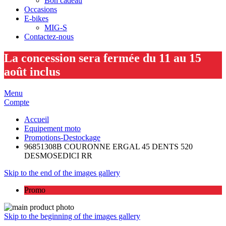
Bon cadeau
Occasions
E-bikes
MIG-S
Contactez-nous
La concession sera fermée du 11 au 15
août inclus
Menu
Compte
Accueil
Equipement moto
Promotions-Destockage
96851308B COURONNE ERGAL 45 DENTS 520
DESMOSEDICI RR
Skip to the end of the images gallery
Promo
Skip to the beginning of the images gallery