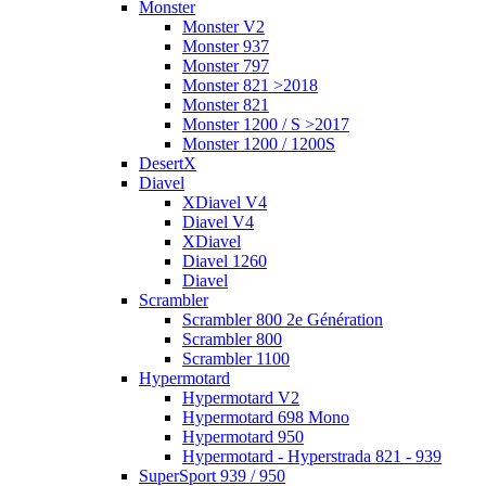
Monster
Monster V2
Monster 937
Monster 797
Monster 821 >2018
Monster 821
Monster 1200 / S >2017
Monster 1200 / 1200S
DesertX
Diavel
XDiavel V4
Diavel V4
XDiavel
Diavel 1260
Diavel
Scrambler
Scrambler 800 2e Génération
Scrambler 800
Scrambler 1100
Hypermotard
Hypermotard V2
Hypermotard 698 Mono
Hypermotard 950
Hypermotard - Hyperstrada 821 - 939
SuperSport 939 / 950