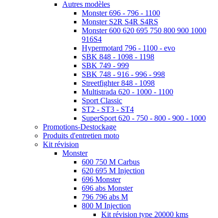
Autres modèles
Monster 696 - 796 - 1100
Monster S2R S4R S4RS
Monster 600 620 695 750 800 900 1000
916S4
Hypermotard 796 - 1100 - evo
SBK 848 - 1098 - 1198
SBK 749 - 999
SBK 748 - 916 - 996 - 998
Streetfighter 848 - 1098
Multistrada 620 - 1000 - 1100
Sport Classic
ST2 - ST3 - ST4
SuperSport 620 - 750 - 800 - 900 - 1000
Promotions-Destockage
Produits d'entretien moto
Kit révision
Monster
600 750 M Carbus
620 695 M Injection
696 Monster
696 abs Monster
796 796 abs M
800 M Injection
Kit révision type 20000 kms