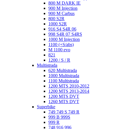
800 M DARK IE
900 M Injection
900 M Carbus
800 S2R
1000 S2R
916 S4 S4R 06
998 S4R 07 S4RS
1000 M Injection
1100 (+S/abs)
M 1100 evo
821
1200 / S / R
Multistrada
620 Multistrada
1000 Multistrada
1100 Multistrada
1200 MTS 2010-2012
1200 MTS 2013-2014
1200 MTS DVT
1260 MTS DVT
Superbike
749 749 S 749 R
999 B 999S
999 R
748 916 996