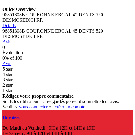
Quick Overview
96851308B COURONNE ERGAL 45 DENTS 520
DESMOSEDICI RR
Details
96851308B COURONNE ERGAL 45 DENTS 520
DESMOSEDICI RR
Avis
0
Évaluation :
0
% of
100
Avis
5 star
4 star
3 star
2 star
1 star
Rédigez votre propre commentaire
Seuls les utilisateurs sauvegardés peuvent soumettre leur avis.
Veuillez
vous connecter
ou
créer un compte
Horaires
Du Mardi au Vendredi : 9H à 12H et 14H à 19H
Le Samedi : 9H à 12H et 14H à 18H