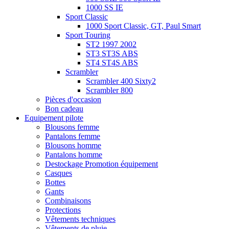
1000 SS IE
Sport Classic
1000 Sport Classic, GT, Paul Smart
Sport Touring
ST2 1997 2002
ST3 ST3S ABS
ST4 ST4S ABS
Scrambler
Scrambler 400 Sixty2
Scrambler 800
Pièces d'occasion
Bon cadeau
Equipement pilote
Blousons femme
Pantalons femme
Blousons homme
Pantalons homme
Destockage Promotion équipement
Casques
Bottes
Gants
Combinaisons
Protections
Vêtements techniques
Vêtements de pluie