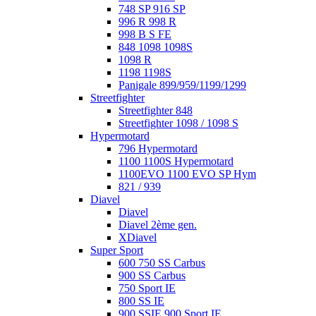
748 SP 916 SP
996 R 998 R
998 B S FE
848 1098 1098S
1098 R
1198 1198S
Panigale 899/959/1199/1299
Streetfighter
Streetfighter 848
Streetfighter 1098 / 1098 S
Hypermotard
796 Hypermotard
1100 1100S Hypermotard
1100EVO 1100 EVO SP Hym
821 / 939
Diavel
Diavel
Diavel 2ème gen.
XDiavel
Super Sport
600 750 SS Carbus
900 SS Carbus
750 Sport IE
800 SS IE
900 SSIE 900 Sport IE