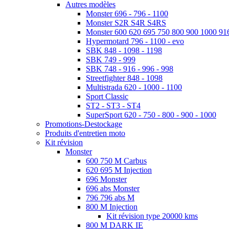
Autres modèles
Monster 696 - 796 - 1100
Monster S2R S4R S4RS
Monster 600 620 695 750 800 900 1000 91
Hypermotard 796 - 1100 - evo
SBK 848 - 1098 - 1198
SBK 749 - 999
SBK 748 - 916 - 996 - 998
Streetfighter 848 - 1098
Multistrada 620 - 1000 - 1100
Sport Classic
ST2 - ST3 - ST4
SuperSport 620 - 750 - 800 - 900 - 1000
Promotions-Destockage
Produits d'entretien moto
Kit révision
Monster
600 750 M Carbus
620 695 M Injection
696 Monster
696 abs Monster
796 796 abs M
800 M Injection
Kit révision type 20000 kms
800 M DARK IE