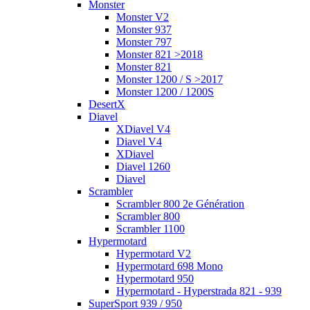
Monster
Monster V2
Monster 937
Monster 797
Monster 821 >2018
Monster 821
Monster 1200 / S >2017
Monster 1200 / 1200S
DesertX
Diavel
XDiavel V4
Diavel V4
XDiavel
Diavel 1260
Diavel
Scrambler
Scrambler 800 2e Génération
Scrambler 800
Scrambler 1100
Hypermotard
Hypermotard V2
Hypermotard 698 Mono
Hypermotard 950
Hypermotard - Hyperstrada 821 - 939
SuperSport 939 / 950