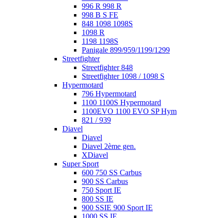
996 R 998 R
998 B S FE
848 1098 1098S
1098 R
1198 1198S
Panigale 899/959/1199/1299
Streetfighter
Streetfighter 848
Streetfighter 1098 / 1098 S
Hypermotard
796 Hypermotard
1100 1100S Hypermotard
1100EVO 1100 EVO SP Hym
821 / 939
Diavel
Diavel
Diavel 2ème gen.
XDiavel
Super Sport
600 750 SS Carbus
900 SS Carbus
750 Sport IE
800 SS IE
900 SSIE 900 Sport IE
1000 SS IE