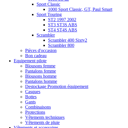
Sport Classic
1000 Sport Classic, GT, Paul Smart
Sport Touring
ST2 1997 2002
ST3 ST3S ABS
ST4 ST4S ABS
Scrambler
Scrambler 400 Sixty2
Scrambler 800
Pièces d'occasion
Bon cadeau
Equipement pilote
Blousons femme
Pantalons femme
Blousons homme
Pantalons homme
Destockage Promotion équipement
Casques
Bottes
Gants
Combinaisons
Protections
Vêtements techniques
Vêtements de pluie
Vêtements et accessoires