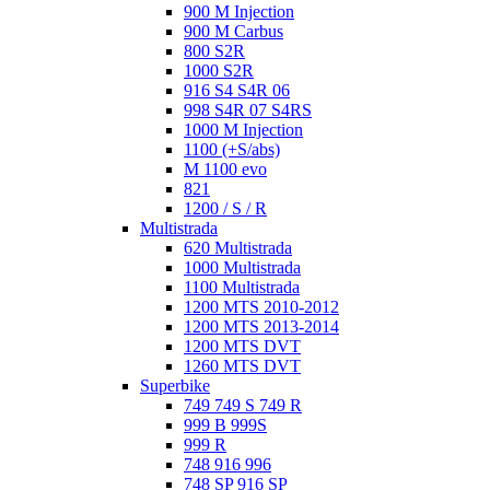
900 M Injection
900 M Carbus
800 S2R
1000 S2R
916 S4 S4R 06
998 S4R 07 S4RS
1000 M Injection
1100 (+S/abs)
M 1100 evo
821
1200 / S / R
Multistrada
620 Multistrada
1000 Multistrada
1100 Multistrada
1200 MTS 2010-2012
1200 MTS 2013-2014
1200 MTS DVT
1260 MTS DVT
Superbike
749 749 S 749 R
999 B 999S
999 R
748 916 996
748 SP 916 SP