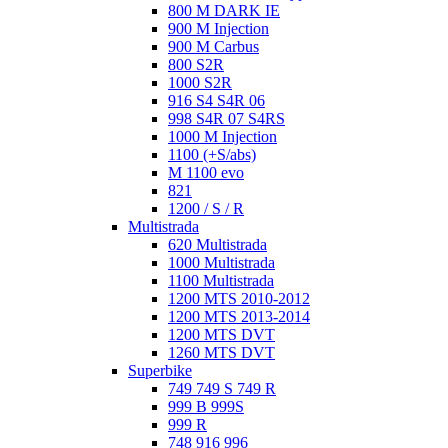
800 M DARK IE
900 M Injection
900 M Carbus
800 S2R
1000 S2R
916 S4 S4R 06
998 S4R 07 S4RS
1000 M Injection
1100 (+S/abs)
M 1100 evo
821
1200 / S / R
Multistrada
620 Multistrada
1000 Multistrada
1100 Multistrada
1200 MTS 2010-2012
1200 MTS 2013-2014
1200 MTS DVT
1260 MTS DVT
Superbike
749 749 S 749 R
999 B 999S
999 R
748 916 996