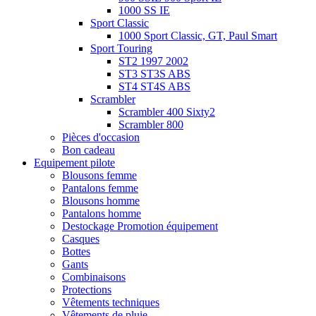
1000 SS IE
Sport Classic
1000 Sport Classic, GT, Paul Smart
Sport Touring
ST2 1997 2002
ST3 ST3S ABS
ST4 ST4S ABS
Scrambler
Scrambler 400 Sixty2
Scrambler 800
Pièces d'occasion
Bon cadeau
Equipement pilote
Blousons femme
Pantalons femme
Blousons homme
Pantalons homme
Destockage Promotion équipement
Casques
Bottes
Gants
Combinaisons
Protections
Vêtements techniques
Vêtements de pluie