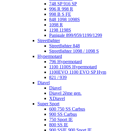
748 SP 916 SP
996 R 998 R
998 B S FE
848 1098 1098S
1098 R
1198 1198S
Panigale 899/959/1199/1299
Streetfighter
Streetfighter 848
Streetfighter 1098 / 1098 S
Hypermotard
796 Hypermotard
1100 1100S Hypermotard
1100EVO 1100 EVO SP Hym
821 / 939
Diavel
Diavel
Diavel 2ème gen.
XDiavel
Super Sport
600 750 SS Carbus
900 SS Carbus
750 Sport IE
800 SS IE
900 SSIE 900 Sport IE