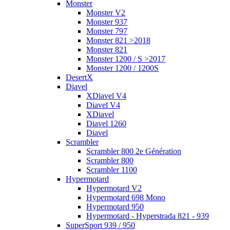
Monster
Monster V2
Monster 937
Monster 797
Monster 821 >2018
Monster 821
Monster 1200 / S >2017
Monster 1200 / 1200S
DesertX
Diavel
XDiavel V4
Diavel V4
XDiavel
Diavel 1260
Diavel
Scrambler
Scrambler 800 2e Génération
Scrambler 800
Scrambler 1100
Hypermotard
Hypermotard V2
Hypermotard 698 Mono
Hypermotard 950
Hypermotard - Hyperstrada 821 - 939
SuperSport 939 / 950