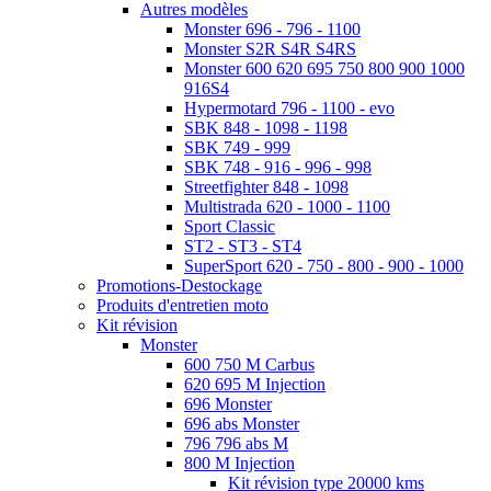
Autres modèles
Monster 696 - 796 - 1100
Monster S2R S4R S4RS
Monster 600 620 695 750 800 900 1000
916S4
Hypermotard 796 - 1100 - evo
SBK 848 - 1098 - 1198
SBK 749 - 999
SBK 748 - 916 - 996 - 998
Streetfighter 848 - 1098
Multistrada 620 - 1000 - 1100
Sport Classic
ST2 - ST3 - ST4
SuperSport 620 - 750 - 800 - 900 - 1000
Promotions-Destockage
Produits d'entretien moto
Kit révision
Monster
600 750 M Carbus
620 695 M Injection
696 Monster
696 abs Monster
796 796 abs M
800 M Injection
Kit révision type 20000 kms