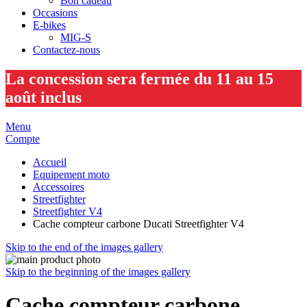
Bon cadeau
Occasions
E-bikes
MIG-S
Contactez-nous
La concession sera fermée du 11 au 15
août inclus
Menu
Compte
Accueil
Equipement moto
Accessoires
Streetfighter
Streetfighter V4
Cache compteur carbone Ducati Streetfighter V4
Skip to the end of the images gallery
Skip to the beginning of the images gallery
Cache compteur carbone