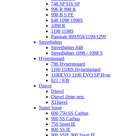
748 SP 916 SP
996 R 998 R
998 B S FE
848 1098 1098S
1098 R
1198 1198S
Panigale 899/959/1199/1299
Streetfighter
Streetfighter 848
Streetfighter 1098 / 1098 S
Hypermotard
796 Hypermotard
1100 1100S Hypermotard
1100EVO 1100 EVO SP Hym
821 / 939
Diavel
Diavel
Diavel 2ème gen.
XDiavel
Super Sport
600 750 SS Carbus
900 SS Carbus
750 Sport IE
800 SS IE
900 SSIE 900 Sport IE