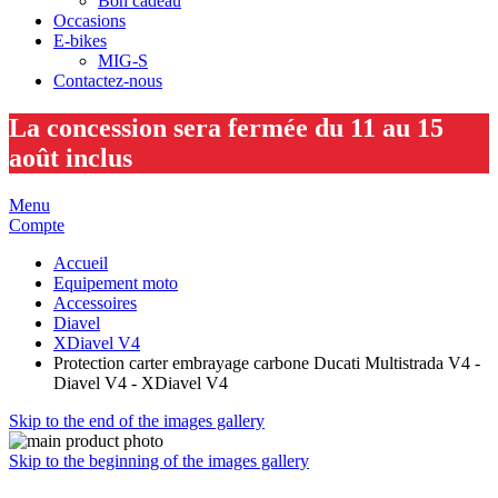
Bon cadeau
Occasions
E-bikes
MIG-S
Contactez-nous
La concession sera fermée du 11 au 15
août inclus
Menu
Compte
Accueil
Equipement moto
Accessoires
Diavel
XDiavel V4
Protection carter embrayage carbone Ducati Multistrada V4 -
Diavel V4 - XDiavel V4
Skip to the end of the images gallery
Skip to the beginning of the images gallery