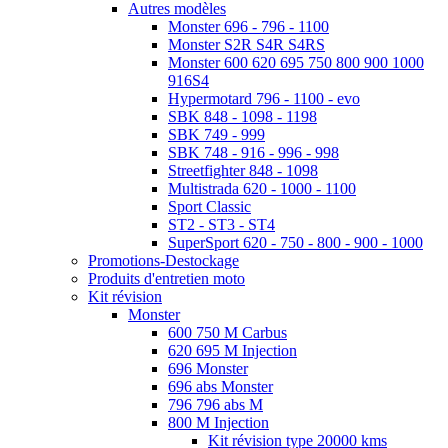
Autres modèles
Monster 696 - 796 - 1100
Monster S2R S4R S4RS
Monster 600 620 695 750 800 900 1000
916S4
Hypermotard 796 - 1100 - evo
SBK 848 - 1098 - 1198
SBK 749 - 999
SBK 748 - 916 - 996 - 998
Streetfighter 848 - 1098
Multistrada 620 - 1000 - 1100
Sport Classic
ST2 - ST3 - ST4
SuperSport 620 - 750 - 800 - 900 - 1000
Promotions-Destockage
Produits d'entretien moto
Kit révision
Monster
600 750 M Carbus
620 695 M Injection
696 Monster
696 abs Monster
796 796 abs M
800 M Injection
Kit révision type 20000 kms