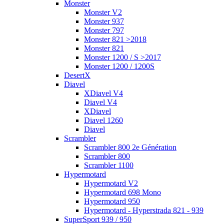
Monster
Monster V2
Monster 937
Monster 797
Monster 821 >2018
Monster 821
Monster 1200 / S >2017
Monster 1200 / 1200S
DesertX
Diavel
XDiavel V4
Diavel V4
XDiavel
Diavel 1260
Diavel
Scrambler
Scrambler 800 2e Génération
Scrambler 800
Scrambler 1100
Hypermotard
Hypermotard V2
Hypermotard 698 Mono
Hypermotard 950
Hypermotard - Hyperstrada 821 - 939
SuperSport 939 / 950