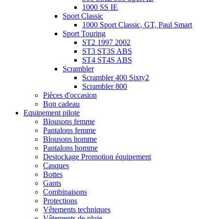
1000 SS IE
Sport Classic
1000 Sport Classic, GT, Paul Smart
Sport Touring
ST2 1997 2002
ST3 ST3S ABS
ST4 ST4S ABS
Scrambler
Scrambler 400 Sixty2
Scrambler 800
Pièces d'occasion
Bon cadeau
Equipement pilote
Blousons femme
Pantalons femme
Blousons homme
Pantalons homme
Destockage Promotion équipement
Casques
Bottes
Gants
Combinaisons
Protections
Vêtements techniques
Vêtements de pluie