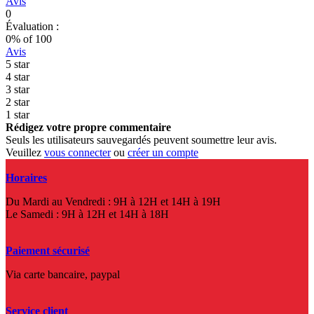
Avis
0
Évaluation :
0
% of
100
Avis
5 star
4 star
3 star
2 star
1 star
Rédigez votre propre commentaire
Seuls les utilisateurs sauvegardés peuvent soumettre leur avis.
Veuillez
vous connecter
ou
créer un compte
Horaires
Du Mardi au Vendredi : 9H à 12H et 14H à 19H
Le Samedi : 9H à 12H et 14H à 18H
Paiement sécurisé
Via carte bancaire, paypal
Service client