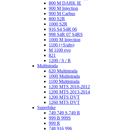
800 M DARK IE
900 M Injection
900 M Carbus
800 S2R
1000 S2R
916 S4 S4R 06
998 S4R 07 S4RS
1000 M Injection
1100 (+S/abs)
M 1100 evo
821
1200 / S / R
Multistrada
620 Multistrada
1000 Multistrada
1100 Multistrada
1200 MTS 2010-2012
1200 MTS 2013-2014
1200 MTS DVT
1260 MTS DVT
Superbike
749 749 S 749 R
999 B 999S
999 R
748 916 996