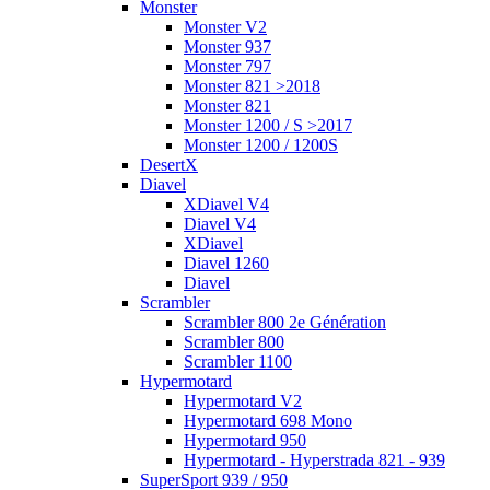
Monster
Monster V2
Monster 937
Monster 797
Monster 821 >2018
Monster 821
Monster 1200 / S >2017
Monster 1200 / 1200S
DesertX
Diavel
XDiavel V4
Diavel V4
XDiavel
Diavel 1260
Diavel
Scrambler
Scrambler 800 2e Génération
Scrambler 800
Scrambler 1100
Hypermotard
Hypermotard V2
Hypermotard 698 Mono
Hypermotard 950
Hypermotard - Hyperstrada 821 - 939
SuperSport 939 / 950