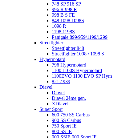
748 SP 916 SP
996 R 998 R
998 B S FE
848 1098 1098S
1098 R
1198 1198S
Panigale 899/959/1199/1299
Streetfighter
Streetfighter 848
Streetfighter 1098 / 1098 S
Hypermotard
796 Hypermotard
1100 1100S Hypermotard
1100EVO 1100 EVO SP Hym
821 / 939
Diavel
Diavel
Diavel 2ème gen.
XDiavel
Super Sport
600 750 SS Carbus
900 SS Carbus
750 Sport IE
800 SS IE
900 SSIE 900 Sport IE