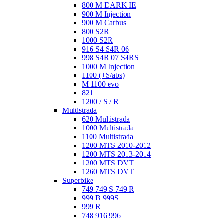
800 M DARK IE
900 M Injection
900 M Carbus
800 S2R
1000 S2R
916 S4 S4R 06
998 S4R 07 S4RS
1000 M Injection
1100 (+S/abs)
M 1100 evo
821
1200 / S / R
Multistrada
620 Multistrada
1000 Multistrada
1100 Multistrada
1200 MTS 2010-2012
1200 MTS 2013-2014
1200 MTS DVT
1260 MTS DVT
Superbike
749 749 S 749 R
999 B 999S
999 R
748 916 996