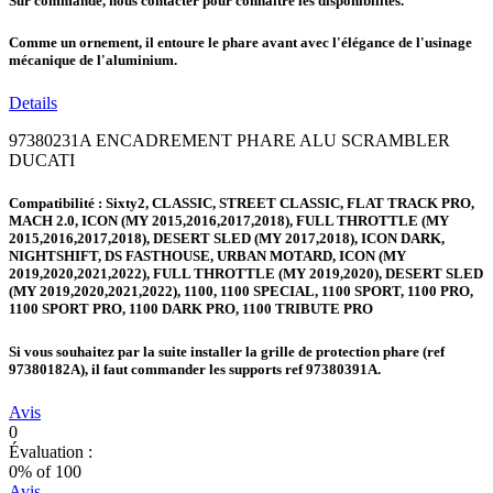
Sur commande, nous contacter pour connaitre les disponibilités.
Comme un ornement, il entoure le phare avant avec l'élégance de l'usinage
mécanique de l'aluminium.
Details
97380231A ENCADREMENT PHARE ALU SCRAMBLER
DUCATI
Compatibilité : Sixty2, CLASSIC, STREET CLASSIC, FLAT TRACK PRO,
MACH 2.0, ICON (MY 2015,2016,2017,2018), FULL THROTTLE (MY
2015,2016,2017,2018), DESERT SLED (MY 2017,2018), ICON DARK,
NIGHTSHIFT, DS FASTHOUSE, URBAN MOTARD, ICON (MY
2019,2020,2021,2022), FULL THROTTLE (MY 2019,2020), DESERT SLED
(MY 2019,2020,2021,2022), 1100, 1100 SPECIAL, 1100 SPORT, 1100 PRO,
1100 SPORT PRO, 1100 DARK PRO, 1100 TRIBUTE PRO
Si vous souhaitez par la suite installer la grille de protection phare (ref
97380182A
), il faut commander les supports ref
97380391A
.
Avis
0
Évaluation :
0
% of
100
Avis