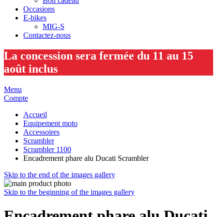
Bon cadeau
Occasions
E-bikes
MIG-S
Contactez-nous
La concession sera fermée du 11 au 15
août inclus
Menu
Compte
Accueil
Equipement moto
Accessoires
Scrambler
Scrambler 1100
Encadrement phare alu Ducati Scrambler
Skip to the end of the images gallery
Skip to the beginning of the images gallery
Encadrement phare alu Ducati