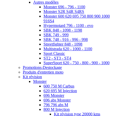
Autres modèles
Monster 696 - 796 - 1100
Monster S2R S4R S4RS
Monster 600 620 695 750 800 900 1000
916S4
Hypermotard 796 - 1100 - evo
SBK 848 - 1098 - 1198
SBK 749 - 999
SBK 748 - 916 - 996 - 998
Streetfighter 848 - 1098
Multistrada 620 - 1000 - 1100
Sport Classic
ST2 - ST3 - ST4
SuperSport 620 - 750 - 800 - 900 - 1000
Promotions-Destockage
Produits d'entretien moto
Kit révision
Monster
600 750 M Carbus
620 695 M Injection
696 Monster
696 abs Monster
796 796 abs M
800 M Injection
Kit révision type 20000 kms