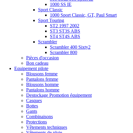
1000 SS IE
Sport Classic
1000 Sport Classic, GT, Paul Smart
Sport Touring
ST2 1997 2002
ST3 ST3S ABS
ST4 ST4S ABS
Scrambler
Scrambler 400 Sixty2
Scrambler 800
Pièces d'occasion
Bon cadeau
Equipement pilote
Blousons femme
Pantalons femme
Blousons homme
Pantalons homme
Destockage Promotion équipement
Casques
Bottes
Gants
Combinaisons
Protections
Vêtements techniques
Vêtements de pluie