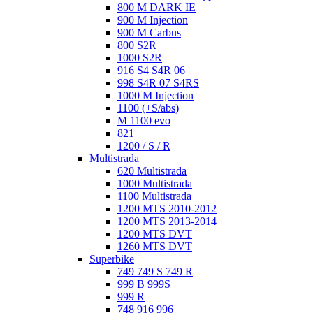
800 M DARK IE
900 M Injection
900 M Carbus
800 S2R
1000 S2R
916 S4 S4R 06
998 S4R 07 S4RS
1000 M Injection
1100 (+S/abs)
M 1100 evo
821
1200 / S / R
Multistrada
620 Multistrada
1000 Multistrada
1100 Multistrada
1200 MTS 2010-2012
1200 MTS 2013-2014
1200 MTS DVT
1260 MTS DVT
Superbike
749 749 S 749 R
999 B 999S
999 R
748 916 996