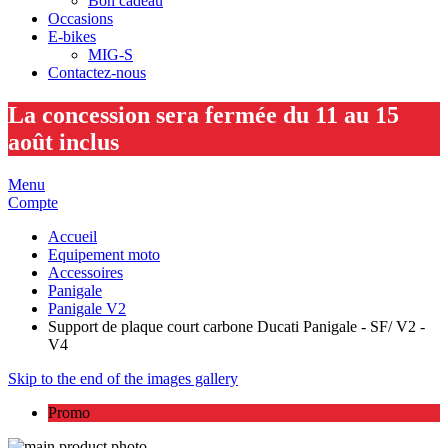
Bon cadeau
Occasions
E-bikes
MIG-S
Contactez-nous
La concession sera fermée du 11 au 15
août inclus
Menu
Compte
Accueil
Equipement moto
Accessoires
Panigale
Panigale V2
Support de plaque court carbone Ducati Panigale - SF/ V2 -
V4
Skip to the end of the images gallery
Promo