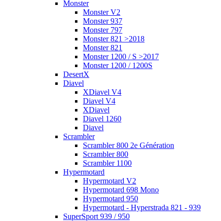
Monster
Monster V2
Monster 937
Monster 797
Monster 821 >2018
Monster 821
Monster 1200 / S >2017
Monster 1200 / 1200S
DesertX
Diavel
XDiavel V4
Diavel V4
XDiavel
Diavel 1260
Diavel
Scrambler
Scrambler 800 2e Génération
Scrambler 800
Scrambler 1100
Hypermotard
Hypermotard V2
Hypermotard 698 Mono
Hypermotard 950
Hypermotard - Hyperstrada 821 - 939
SuperSport 939 / 950