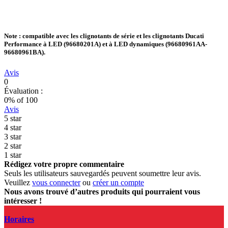
Note : compatible avec les clignotants de série et les clignotants Ducati
Performance à LED (96680201A) et à LED dynamiques (96680961AA-
96680961BA).
Avis
0
Évaluation :
0
% of
100
Avis
5 star
4 star
3 star
2 star
1 star
Rédigez votre propre commentaire
Seuls les utilisateurs sauvegardés peuvent soumettre leur avis.
Veuillez
vous connecter
ou
créer un compte
Nous avons trouvé d’autres produits qui pourraient vous
intéresser !
Horaires