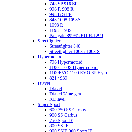
748 SP 916 SP
996 R 998 R
998 B S FE
848 1098 1098S
1098 R
1198 1198S
Panigale 899/959/1199/1299
Streetfighter
Streetfighter 848
Streetfighter 1098 / 1098 S
Hypermotard
796 Hypermotard
1100 1100S Hypermotard
1100EVO 1100 EVO SP Hym
821 / 939
Diavel
Diavel
Diavel 2ème gen.
XDiavel
Super Sport
600 750 SS Carbus
900 SS Carbus
750 Sport IE
800 SS IE
900 SSIE 900 Sport IE