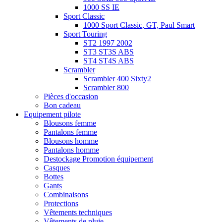
1000 SS IE
Sport Classic
1000 Sport Classic, GT, Paul Smart
Sport Touring
ST2 1997 2002
ST3 ST3S ABS
ST4 ST4S ABS
Scrambler
Scrambler 400 Sixty2
Scrambler 800
Pièces d'occasion
Bon cadeau
Equipement pilote
Blousons femme
Pantalons femme
Blousons homme
Pantalons homme
Destockage Promotion équipement
Casques
Bottes
Gants
Combinaisons
Protections
Vêtements techniques
Vêtements de pluie