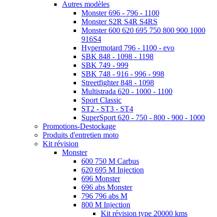
Autres modèles
Monster 696 - 796 - 1100
Monster S2R S4R S4RS
Monster 600 620 695 750 800 900 1000
916S4
Hypermotard 796 - 1100 - evo
SBK 848 - 1098 - 1198
SBK 749 - 999
SBK 748 - 916 - 996 - 998
Streetfighter 848 - 1098
Multistrada 620 - 1000 - 1100
Sport Classic
ST2 - ST3 - ST4
SuperSport 620 - 750 - 800 - 900 - 1000
Promotions-Destockage
Produits d'entretien moto
Kit révision
Monster
600 750 M Carbus
620 695 M Injection
696 Monster
696 abs Monster
796 796 abs M
800 M Injection
Kit révision type 20000 kms