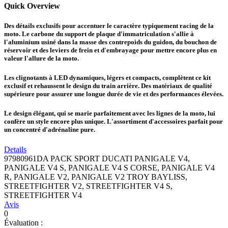
Quick Overview
Des détails exclusifs pour accentuer le caractère typiquement racing de la
moto. Le carbone du support de plaque d'immatriculation s'allie à
l'aluminium usiné dans la masse des contrepoids du guidon, du bouchon de
réservoir et des leviers de frein et d'embrayage pour mettre encore plus en
valeur l'allure de la moto.
Les clignotants à LED dynamiques, légers et compacts, complètent ce kit
exclusif et rehaussent le design du train arrière. Des matériaux de qualité
supérieure pour assurer une longue durée de vie et des performances élevées.
Le design élégant, qui se marie parfaitement avec les lignes de la moto, lui
confère un style encore plus unique. L'assortiment d'accessoires parfait pour
un concentré d'adrénaline pure.
Details
97980961DA PACK SPORT DUCATI PANIGALE V4,
PANIGALE V4 S, PANIGALE V4 S CORSE, PANIGALE V4
R, PANIGALE V2, PANIGALE V2 TROY BAYLISS,
STREETFIGHTER V2, STREETFIGHTER V4 S,
STREETFIGHTER V4
Avis
0
Évaluation :