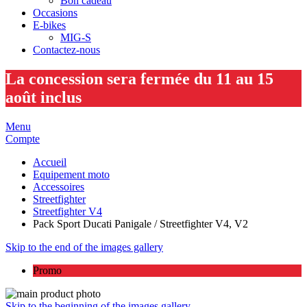
Bon cadeau
Occasions
E-bikes
MIG-S
Contactez-nous
La concession sera fermée du 11 au 15
août inclus
Menu
Compte
Accueil
Equipement moto
Accessoires
Streetfighter
Streetfighter V4
Pack Sport Ducati Panigale / Streetfighter V4, V2
Skip to the end of the images gallery
Promo
Skip to the beginning of the images gallery