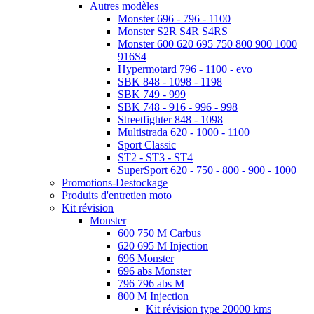
Autres modèles
Monster 696 - 796 - 1100
Monster S2R S4R S4RS
Monster 600 620 695 750 800 900 1000
916S4
Hypermotard 796 - 1100 - evo
SBK 848 - 1098 - 1198
SBK 749 - 999
SBK 748 - 916 - 996 - 998
Streetfighter 848 - 1098
Multistrada 620 - 1000 - 1100
Sport Classic
ST2 - ST3 - ST4
SuperSport 620 - 750 - 800 - 900 - 1000
Promotions-Destockage
Produits d'entretien moto
Kit révision
Monster
600 750 M Carbus
620 695 M Injection
696 Monster
696 abs Monster
796 796 abs M
800 M Injection
Kit révision type 20000 kms