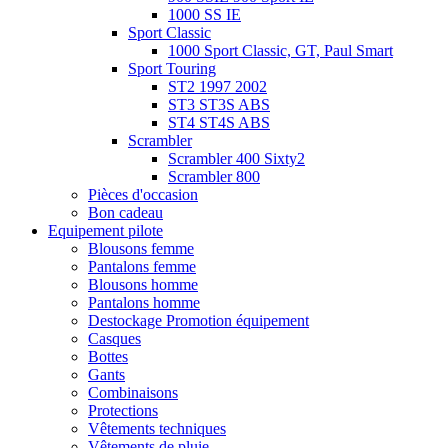
1000 SS IE
Sport Classic
1000 Sport Classic, GT, Paul Smart
Sport Touring
ST2 1997 2002
ST3 ST3S ABS
ST4 ST4S ABS
Scrambler
Scrambler 400 Sixty2
Scrambler 800
Pièces d'occasion
Bon cadeau
Equipement pilote
Blousons femme
Pantalons femme
Blousons homme
Pantalons homme
Destockage Promotion équipement
Casques
Bottes
Gants
Combinaisons
Protections
Vêtements techniques
Vêtements de pluie