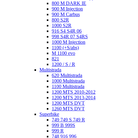
800 M DARK IE
900 M Injection
900 M Carbus
800 S2R
1000 S2R
916 S4 S4R 06
998 S4R 07 S4RS
1000 M Injection
1100 (+S/abs)
M 1100 evo
821
1200 / S / R
Multistrada
620 Multistrada
1000 Multistrada
1100 Multistrada
1200 MTS 2010-2012
1200 MTS 2013-2014
1200 MTS DVT
1260 MTS DVT
Superbike
749 749 S 749 R
999 B 999S
999 R
748 916 996