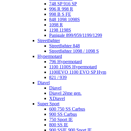
748 SP 916 SP
996 R 998 R
998 B S FE
848 1098 1098S
1098 R
1198 1198S
Panigale 899/959/1199/1299
Streetfighter
Streetfighter 848
Streetfighter 1098 / 1098 S
Hypermotard
796 Hypermotard
1100 1100S Hypermotard
1100EVO 1100 EVO SP Hym
821 / 939
Diavel
Diavel
Diavel 2ème gen.
XDiavel
Super Sport
600 750 SS Carbus
900 SS Carbus
750 Sport IE
800 SS IE
900 SSIE 900 Sport IE