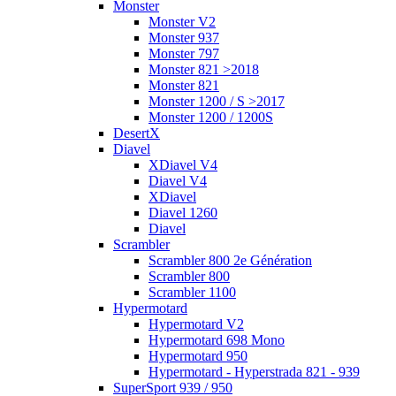
Monster
Monster V2
Monster 937
Monster 797
Monster 821 >2018
Monster 821
Monster 1200 / S >2017
Monster 1200 / 1200S
DesertX
Diavel
XDiavel V4
Diavel V4
XDiavel
Diavel 1260
Diavel
Scrambler
Scrambler 800 2e Génération
Scrambler 800
Scrambler 1100
Hypermotard
Hypermotard V2
Hypermotard 698 Mono
Hypermotard 950
Hypermotard - Hyperstrada 821 - 939
SuperSport 939 / 950