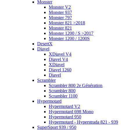
Monster
Monster V2
Monster 937
Monster 797
Monster 821 >2018
Monster 821
Monster 1200 / S >2017
Monster 1200 / 1200S
DesertX
Diavel
XDiavel V4
Diavel V4
XDiavel
Diavel 1260
Diavel
Scrambler
Scrambler 800 2e Génération
Scrambler 800
Scrambler 1100
Hypermotard
Hypermotard V2
Hypermotard 698 Mono
Hypermotard 950
Hypermotard - Hyperstrada 821 - 939
SuperSport 939 / 950