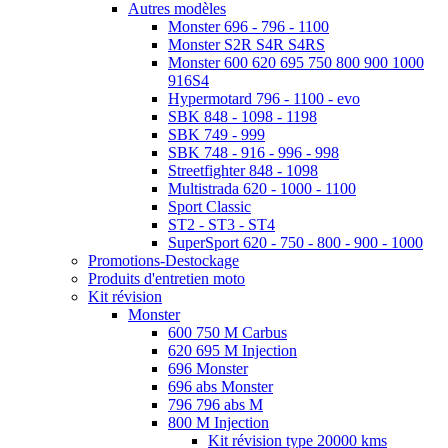
Autres modèles
Monster 696 - 796 - 1100
Monster S2R S4R S4RS
Monster 600 620 695 750 800 900 1000
916S4
Hypermotard 796 - 1100 - evo
SBK 848 - 1098 - 1198
SBK 749 - 999
SBK 748 - 916 - 996 - 998
Streetfighter 848 - 1098
Multistrada 620 - 1000 - 1100
Sport Classic
ST2 - ST3 - ST4
SuperSport 620 - 750 - 800 - 900 - 1000
Promotions-Destockage
Produits d'entretien moto
Kit révision
Monster
600 750 M Carbus
620 695 M Injection
696 Monster
696 abs Monster
796 796 abs M
800 M Injection
Kit révision type 20000 kms