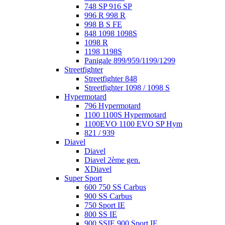
748 SP 916 SP
996 R 998 R
998 B S FE
848 1098 1098S
1098 R
1198 1198S
Panigale 899/959/1199/1299
Streetfighter
Streetfighter 848
Streetfighter 1098 / 1098 S
Hypermotard
796 Hypermotard
1100 1100S Hypermotard
1100EVO 1100 EVO SP Hym
821 / 939
Diavel
Diavel
Diavel 2ème gen.
XDiavel
Super Sport
600 750 SS Carbus
900 SS Carbus
750 Sport IE
800 SS IE
900 SSIE 900 Sport IE