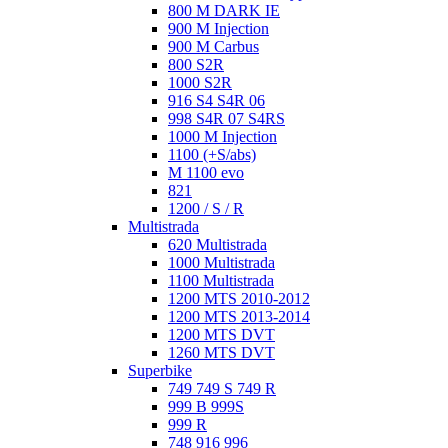
800 M DARK IE
900 M Injection
900 M Carbus
800 S2R
1000 S2R
916 S4 S4R 06
998 S4R 07 S4RS
1000 M Injection
1100 (+S/abs)
M 1100 evo
821
1200 / S / R
Multistrada
620 Multistrada
1000 Multistrada
1100 Multistrada
1200 MTS 2010-2012
1200 MTS 2013-2014
1200 MTS DVT
1260 MTS DVT
Superbike
749 749 S 749 R
999 B 999S
999 R
748 916 996