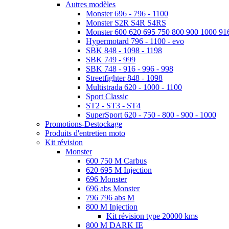
Autres modèles
Monster 696 - 796 - 1100
Monster S2R S4R S4RS
Monster 600 620 695 750 800 900 1000 91
Hypermotard 796 - 1100 - evo
SBK 848 - 1098 - 1198
SBK 749 - 999
SBK 748 - 916 - 996 - 998
Streetfighter 848 - 1098
Multistrada 620 - 1000 - 1100
Sport Classic
ST2 - ST3 - ST4
SuperSport 620 - 750 - 800 - 900 - 1000
Promotions-Destockage
Produits d'entretien moto
Kit révision
Monster
600 750 M Carbus
620 695 M Injection
696 Monster
696 abs Monster
796 796 abs M
800 M Injection
Kit révision type 20000 kms
800 M DARK IE