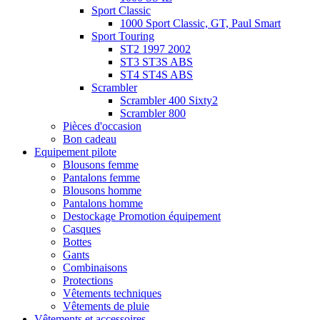
Sport Classic
1000 Sport Classic, GT, Paul Smart
Sport Touring
ST2 1997 2002
ST3 ST3S ABS
ST4 ST4S ABS
Scrambler
Scrambler 400 Sixty2
Scrambler 800
Pièces d'occasion
Bon cadeau
Equipement pilote
Blousons femme
Pantalons femme
Blousons homme
Pantalons homme
Destockage Promotion équipement
Casques
Bottes
Gants
Combinaisons
Protections
Vêtements techniques
Vêtements de pluie
Vêtements et accessoires