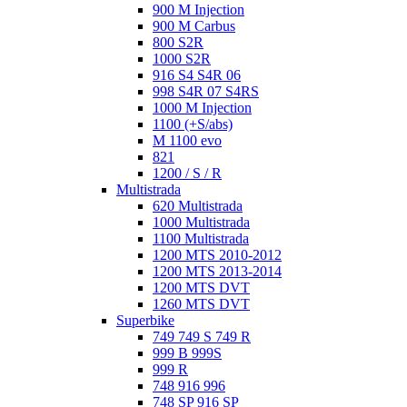
900 M Injection
900 M Carbus
800 S2R
1000 S2R
916 S4 S4R 06
998 S4R 07 S4RS
1000 M Injection
1100 (+S/abs)
M 1100 evo
821
1200 / S / R
Multistrada
620 Multistrada
1000 Multistrada
1100 Multistrada
1200 MTS 2010-2012
1200 MTS 2013-2014
1200 MTS DVT
1260 MTS DVT
Superbike
749 749 S 749 R
999 B 999S
999 R
748 916 996
748 SP 916 SP