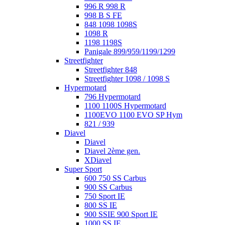
996 R 998 R
998 B S FE
848 1098 1098S
1098 R
1198 1198S
Panigale 899/959/1199/1299
Streetfighter
Streetfighter 848
Streetfighter 1098 / 1098 S
Hypermotard
796 Hypermotard
1100 1100S Hypermotard
1100EVO 1100 EVO SP Hym
821 / 939
Diavel
Diavel
Diavel 2ème gen.
XDiavel
Super Sport
600 750 SS Carbus
900 SS Carbus
750 Sport IE
800 SS IE
900 SSIE 900 Sport IE
1000 SS IE