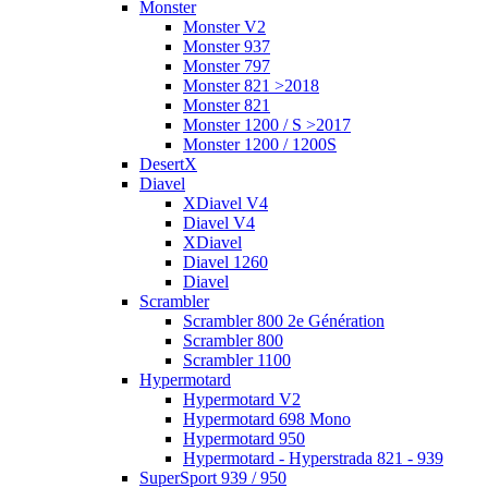
Monster
Monster V2
Monster 937
Monster 797
Monster 821 >2018
Monster 821
Monster 1200 / S >2017
Monster 1200 / 1200S
DesertX
Diavel
XDiavel V4
Diavel V4
XDiavel
Diavel 1260
Diavel
Scrambler
Scrambler 800 2e Génération
Scrambler 800
Scrambler 1100
Hypermotard
Hypermotard V2
Hypermotard 698 Mono
Hypermotard 950
Hypermotard - Hyperstrada 821 - 939
SuperSport 939 / 950