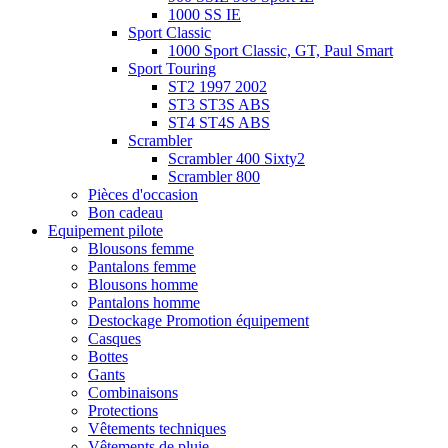
1000 SS IE
Sport Classic
1000 Sport Classic, GT, Paul Smart
Sport Touring
ST2 1997 2002
ST3 ST3S ABS
ST4 ST4S ABS
Scrambler
Scrambler 400 Sixty2
Scrambler 800
Pièces d'occasion
Bon cadeau
Equipement pilote
Blousons femme
Pantalons femme
Blousons homme
Pantalons homme
Destockage Promotion équipement
Casques
Bottes
Gants
Combinaisons
Protections
Vêtements techniques
Vêtements de pluie