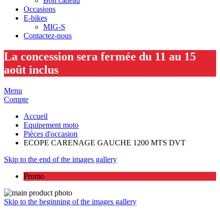
Bon cadeau
Occasions
E-bikes
MIG-S
Contactez-nous
La concession sera fermée du 11 au 15
août inclus
Menu
Compte
Accueil
Equipement moto
Pièces d'occasion
ECOPE CARENAGE GAUCHE 1200 MTS DVT
Skip to the end of the images gallery
Promo
Skip to the beginning of the images gallery