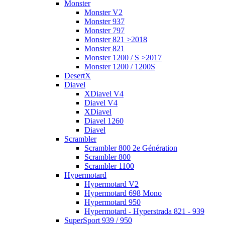
Monster
Monster V2
Monster 937
Monster 797
Monster 821 >2018
Monster 821
Monster 1200 / S >2017
Monster 1200 / 1200S
DesertX
Diavel
XDiavel V4
Diavel V4
XDiavel
Diavel 1260
Diavel
Scrambler
Scrambler 800 2e Génération
Scrambler 800
Scrambler 1100
Hypermotard
Hypermotard V2
Hypermotard 698 Mono
Hypermotard 950
Hypermotard - Hyperstrada 821 - 939
SuperSport 939 / 950