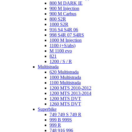
800 M DARK IE
900 M Injection
900 M Carbus
800 S2R
1000 S2R
916 S4 S4R 06
998 S4R 07 S4RS
1000 M Injection
1100 (+S/abs)
M 1100 evo
821
1200 / S / R
Multistrada
620 Multistrada
1000 Multistrada
1100 Multistrada
1200 MTS 2010-2012
1200 MTS 2013-2014
1200 MTS DVT
1260 MTS DVT
Superbike
749 749 S 749 R
999 B 999S
999 R
748 916 996