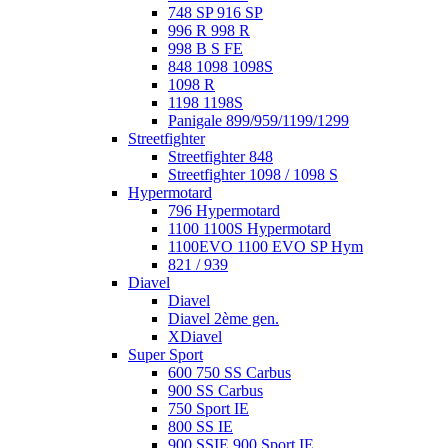
748 SP 916 SP
996 R 998 R
998 B S FE
848 1098 1098S
1098 R
1198 1198S
Panigale 899/959/1199/1299
Streetfighter
Streetfighter 848
Streetfighter 1098 / 1098 S
Hypermotard
796 Hypermotard
1100 1100S Hypermotard
1100EVO 1100 EVO SP Hym
821 / 939
Diavel
Diavel
Diavel 2ème gen.
XDiavel
Super Sport
600 750 SS Carbus
900 SS Carbus
750 Sport IE
800 SS IE
900 SSIE 900 Sport IE