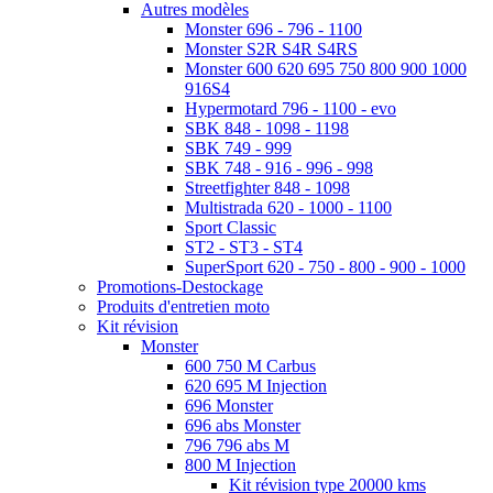
Autres modèles
Monster 696 - 796 - 1100
Monster S2R S4R S4RS
Monster 600 620 695 750 800 900 1000
916S4
Hypermotard 796 - 1100 - evo
SBK 848 - 1098 - 1198
SBK 749 - 999
SBK 748 - 916 - 996 - 998
Streetfighter 848 - 1098
Multistrada 620 - 1000 - 1100
Sport Classic
ST2 - ST3 - ST4
SuperSport 620 - 750 - 800 - 900 - 1000
Promotions-Destockage
Produits d'entretien moto
Kit révision
Monster
600 750 M Carbus
620 695 M Injection
696 Monster
696 abs Monster
796 796 abs M
800 M Injection
Kit révision type 20000 kms