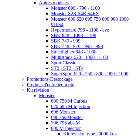
Autres modèles
Monster 696 - 796 - 1100
Monster S2R S4R S4RS
Monster 600 620 695 750 800 900 1000
916S4
Hypermotard 796 - 1100 - evo
SBK 848 - 1098 - 1198
SBK 749 - 999
SBK 748 - 916 - 996 - 998
Streetfighter 848 - 1098
Multistrada 620 - 1000 - 1100
Sport Classic
ST2 - ST3 - ST4
SuperSport 620 - 750 - 800 - 900 - 1000
Promotions-Destockage
Produits d'entretien moto
Kit révision
Monster
600 750 M Carbus
620 695 M Injection
696 Monster
696 abs Monster
796 796 abs M
800 M Injection
Kit révision type 20000 kms