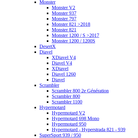
Monster
Monster V2
Monster 937
Monster 797
Monster 821 >2018
Monster 821
Monster 1200 / S >2017
Monster 1200 / 1200S
DesertX
Diavel
XDiavel V4
Diavel V4
XDiavel
Diavel 1260
Diavel
Scrambler
Scrambler 800 2e Génération
Scrambler 800
Scrambler 1100
Hypermotard
Hypermotard V2
Hypermotard 698 Mono
Hypermotard 950
Hypermotard - Hyperstrada 821 - 939
SuperSport 939 / 950