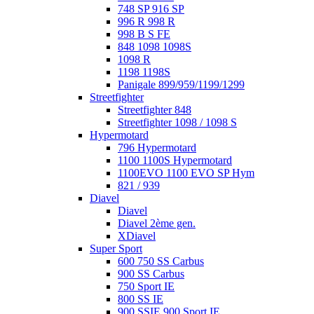
748 SP 916 SP
996 R 998 R
998 B S FE
848 1098 1098S
1098 R
1198 1198S
Panigale 899/959/1199/1299
Streetfighter
Streetfighter 848
Streetfighter 1098 / 1098 S
Hypermotard
796 Hypermotard
1100 1100S Hypermotard
1100EVO 1100 EVO SP Hym
821 / 939
Diavel
Diavel
Diavel 2ème gen.
XDiavel
Super Sport
600 750 SS Carbus
900 SS Carbus
750 Sport IE
800 SS IE
900 SSIE 900 Sport IE