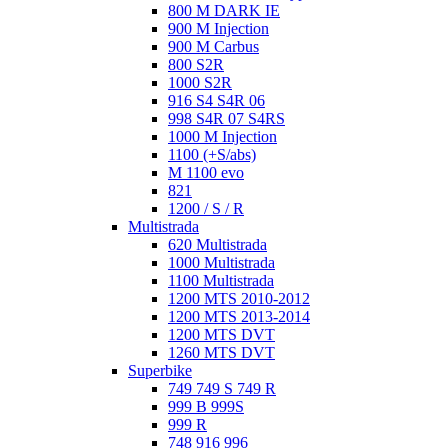
800 M DARK IE
900 M Injection
900 M Carbus
800 S2R
1000 S2R
916 S4 S4R 06
998 S4R 07 S4RS
1000 M Injection
1100 (+S/abs)
M 1100 evo
821
1200 / S / R
Multistrada
620 Multistrada
1000 Multistrada
1100 Multistrada
1200 MTS 2010-2012
1200 MTS 2013-2014
1200 MTS DVT
1260 MTS DVT
Superbike
749 749 S 749 R
999 B 999S
999 R
748 916 996