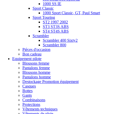
1000 SS IE
Sport Classic
1000 Sport Classic, GT, Paul Smart
Sport Touring
ST2 1997 2002
ST3 ST3S ABS
ST4 ST4S ABS
Scrambler
Scrambler 400 Sixty2
Scrambler 800
Pièces d'occasion
Bon cadeau
Equipement pilote
Blousons femme
Pantalons femme
Blousons homme
Pantalons homme
Destockage Promotion équipement
Casques
Bottes
Gants
Combinaisons
Protections
Vêtements techniques
Vêtements de pluie