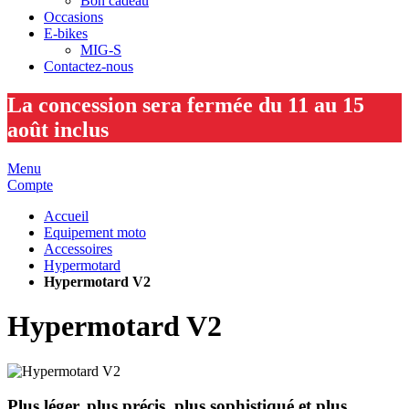
Bon cadeau
Occasions
E-bikes
MIG-S
Contactez-nous
La concession sera fermée du 11 au 15
août inclus
Menu
Compte
Accueil
Equipement moto
Accessoires
Hypermotard
Hypermotard V2
Hypermotard V2
Plus léger, plus précis, plus sophistiqué et plus