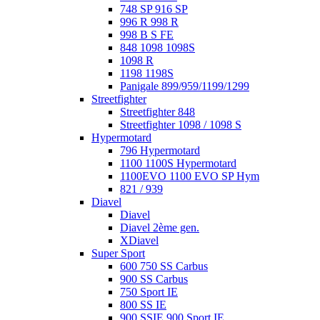
748 SP 916 SP
996 R 998 R
998 B S FE
848 1098 1098S
1098 R
1198 1198S
Panigale 899/959/1199/1299
Streetfighter
Streetfighter 848
Streetfighter 1098 / 1098 S
Hypermotard
796 Hypermotard
1100 1100S Hypermotard
1100EVO 1100 EVO SP Hym
821 / 939
Diavel
Diavel
Diavel 2ème gen.
XDiavel
Super Sport
600 750 SS Carbus
900 SS Carbus
750 Sport IE
800 SS IE
900 SSIE 900 Sport IE