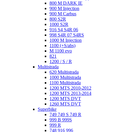
800 M DARK IE
900 M Injection
900 M Carbus
800 S2R
1000 S2R
916 S4 S4R 06
998 S4R 07 S4RS
1000 M Injection
1100 (+S/abs)
M 1100 evo
821
1200 / S / R
Multistrada
620 Multistrada
1000 Multistrada
1100 Multistrada
1200 MTS 2010-2012
1200 MTS 2013-2014
1200 MTS DVT
1260 MTS DVT
Superbike
749 749 S 749 R
999 B 999S
999 R
748 916 996