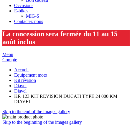
Bon cadeau
Occasions
E-bikes
MIG-S
Contactez-nous
La concession sera fermée du 11 au 15
août inclus
Menu
Compte
Accueil
Equipement moto
Kit révision
Diavel
Diavel
KR-123 KIT REVISION DUCATI TYPE 24 000 KM
DIAVEL
Skip to the end of the images gallery
Skip to the beginning of the images gallery