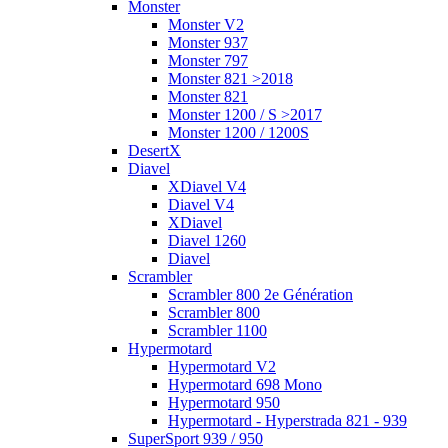
Monster
Monster V2
Monster 937
Monster 797
Monster 821 >2018
Monster 821
Monster 1200 / S >2017
Monster 1200 / 1200S
DesertX
Diavel
XDiavel V4
Diavel V4
XDiavel
Diavel 1260
Diavel
Scrambler
Scrambler 800 2e Génération
Scrambler 800
Scrambler 1100
Hypermotard
Hypermotard V2
Hypermotard 698 Mono
Hypermotard 950
Hypermotard - Hyperstrada 821 - 939
SuperSport 939 / 950