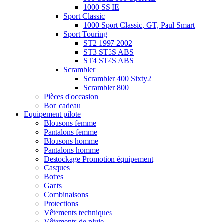
1000 SS IE
Sport Classic
1000 Sport Classic, GT, Paul Smart
Sport Touring
ST2 1997 2002
ST3 ST3S ABS
ST4 ST4S ABS
Scrambler
Scrambler 400 Sixty2
Scrambler 800
Pièces d'occasion
Bon cadeau
Equipement pilote
Blousons femme
Pantalons femme
Blousons homme
Pantalons homme
Destockage Promotion équipement
Casques
Bottes
Gants
Combinaisons
Protections
Vêtements techniques
Vêtements de pluie