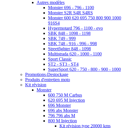
Autres modèles
Monster 696 - 796 - 1100
Monster S2R S4R S4RS
Monster 600 620 695 750 800 900 1000
916S4
Hypermotard 796 - 1100 - evo
SBK 848 - 1098 - 1198
SBK 749 - 999
SBK 748 - 916 - 996 - 998
Streetfighter 848 - 1098
Multistrada 620 - 1000 - 1100
Sport Classic
ST2 - ST3 - ST4
SuperSport 620 - 750 - 800 - 900 - 1000
Promotions-Destockage
Produits d'entretien moto
Kit révision
Monster
600 750 M Carbus
620 695 M Injection
696 Monster
696 abs Monster
796 796 abs M
800 M Injection
Kit révision type 20000 kms