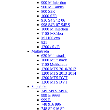
900 M Injection
900 M Carbus
800 S2R
1000 S2R
916 S4 S4R 06
998 S4R 07 S4RS
1000 M Injection
1100 (+S/abs)
M 1100 evo
821
1200 / S / R
Multistrada
620 Multistrada
1000 Multistrada
1100 Multistrada
1200 MTS 2010-2012
1200 MTS 2013-2014
1200 MTS DVT
1260 MTS DVT
Superbike
749 749 S 749 R
999 B 999S
999 R
748 916 996
748 SP 916 SP