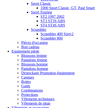
Sport Classic
1000 Sport Classic, GT, Paul Smart
Sport Touring
ST2 1997 2002
ST3 ST3S ABS
ST4 ST4S ABS
Scrambler
Scrambler 400 Sixty2
Scrambler 800
Pièces d'occasion
Bon cadeau
Equipement pilote
Blousons femme
Pantalons femme
Blousons homme
Pantalons homme
Destockage Promotion équipement
Casques
Bottes
Gants
Combinaisons
Protections
Vêtements techniques
Vêtements de pluie
Vêtements et accessoires