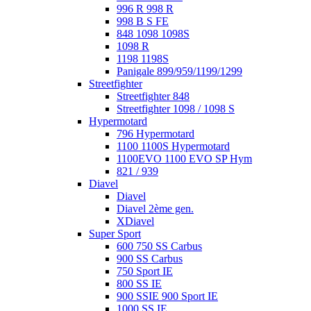
996 R 998 R
998 B S FE
848 1098 1098S
1098 R
1198 1198S
Panigale 899/959/1199/1299
Streetfighter
Streetfighter 848
Streetfighter 1098 / 1098 S
Hypermotard
796 Hypermotard
1100 1100S Hypermotard
1100EVO 1100 EVO SP Hym
821 / 939
Diavel
Diavel
Diavel 2ème gen.
XDiavel
Super Sport
600 750 SS Carbus
900 SS Carbus
750 Sport IE
800 SS IE
900 SSIE 900 Sport IE
1000 SS IE