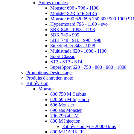
Autres modèles
Monster 696 - 796 - 1100
Monster S2R S4R S4RS
Monster 600 620 695 750 800 900 1000 91
Hypermotard 796 - 1100 - evo
SBK 848 - 1098 - 1198
SBK 749 - 999
SBK 748 - 916 - 996 - 998
Streetfighter 848 - 1098
Multistrada 620 - 1000 - 1100
Sport Classic
ST2 - ST3 - ST4
SuperSport 620 - 750 - 800 - 900 - 1000
Promotions-Destockage
Produits d'entretien moto
Kit révision
Monster
600 750 M Carbus
620 695 M Injection
696 Monster
696 abs Monster
796 796 abs M
800 M Injection
Kit révision type 20000 kms
800 M DARK IE