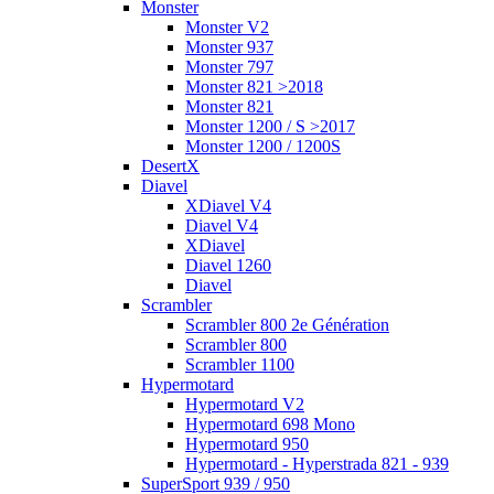
Monster
Monster V2
Monster 937
Monster 797
Monster 821 >2018
Monster 821
Monster 1200 / S >2017
Monster 1200 / 1200S
DesertX
Diavel
XDiavel V4
Diavel V4
XDiavel
Diavel 1260
Diavel
Scrambler
Scrambler 800 2e Génération
Scrambler 800
Scrambler 1100
Hypermotard
Hypermotard V2
Hypermotard 698 Mono
Hypermotard 950
Hypermotard - Hyperstrada 821 - 939
SuperSport 939 / 950