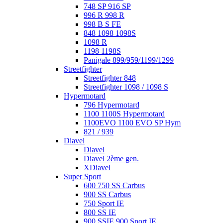
748 SP 916 SP
996 R 998 R
998 B S FE
848 1098 1098S
1098 R
1198 1198S
Panigale 899/959/1199/1299
Streetfighter
Streetfighter 848
Streetfighter 1098 / 1098 S
Hypermotard
796 Hypermotard
1100 1100S Hypermotard
1100EVO 1100 EVO SP Hym
821 / 939
Diavel
Diavel
Diavel 2ème gen.
XDiavel
Super Sport
600 750 SS Carbus
900 SS Carbus
750 Sport IE
800 SS IE
900 SSIE 900 Sport IE