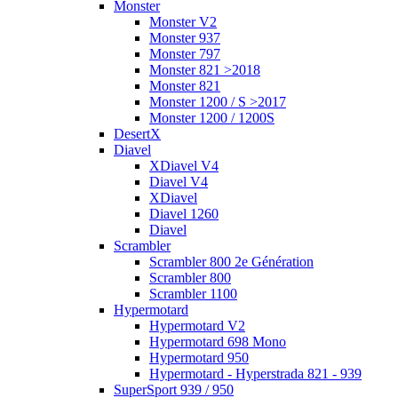
Monster
Monster V2
Monster 937
Monster 797
Monster 821 >2018
Monster 821
Monster 1200 / S >2017
Monster 1200 / 1200S
DesertX
Diavel
XDiavel V4
Diavel V4
XDiavel
Diavel 1260
Diavel
Scrambler
Scrambler 800 2e Génération
Scrambler 800
Scrambler 1100
Hypermotard
Hypermotard V2
Hypermotard 698 Mono
Hypermotard 950
Hypermotard - Hyperstrada 821 - 939
SuperSport 939 / 950