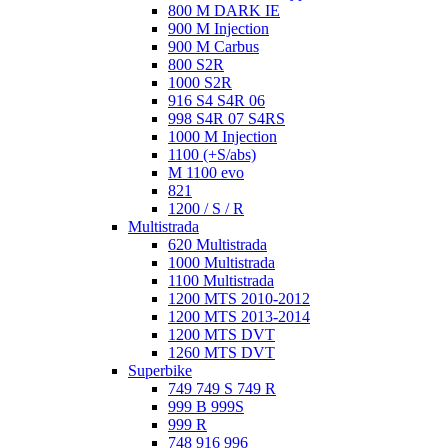
800 M DARK IE
900 M Injection
900 M Carbus
800 S2R
1000 S2R
916 S4 S4R 06
998 S4R 07 S4RS
1000 M Injection
1100 (+S/abs)
M 1100 evo
821
1200 / S / R
Multistrada
620 Multistrada
1000 Multistrada
1100 Multistrada
1200 MTS 2010-2012
1200 MTS 2013-2014
1200 MTS DVT
1260 MTS DVT
Superbike
749 749 S 749 R
999 B 999S
999 R
748 916 996