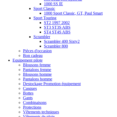
1000 SS IE
Sport Classic
1000 Sport Classic, GT, Paul Smart
Sport Touring
ST2 1997 2002
ST3 ST3S ABS
ST4 ST4S ABS
Scrambler
Scrambler 400 Sixty2
Scrambler 800
Pièces d'occasion
Bon cadeau
Equipement pilote
Blousons femme
Pantalons femme
Blousons homme
Pantalons homme
Destockage Promotion équipement
Casques
Bottes
Gants
Combinaisons
Protections
Vêtements techniques
Vêtements de pluie