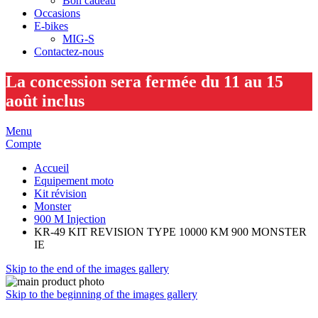
Bon cadeau
Occasions
E-bikes
MIG-S
Contactez-nous
La concession sera fermée du 11 au 15
août inclus
Menu
Compte
Accueil
Equipement moto
Kit révision
Monster
900 M Injection
KR-49 KIT REVISION TYPE 10000 KM 900 MONSTER
IE
Skip to the end of the images gallery
Skip to the beginning of the images gallery