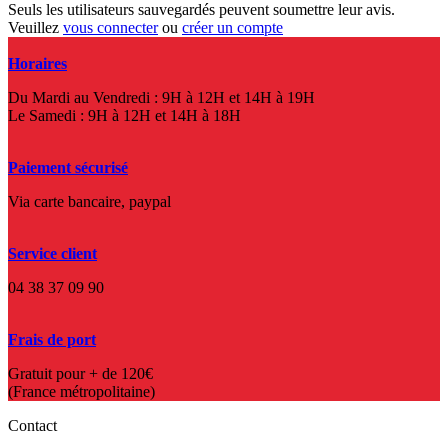
Seuls les utilisateurs sauvegardés peuvent soumettre leur avis.
Veuillez
vous connecter
ou
créer un compte
Horaires
Du Mardi au Vendredi : 9H à 12H et 14H à 19H
Le Samedi : 9H à 12H et 14H à 18H
Paiement sécurisé
Via carte bancaire, paypal
Service client
04 38 37 09 90
Frais de port
Gratuit pour + de 120€
(France métropolitaine)
Contact