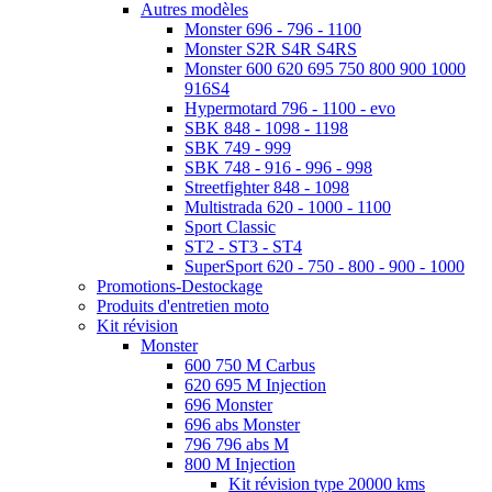
Autres modèles
Monster 696 - 796 - 1100
Monster S2R S4R S4RS
Monster 600 620 695 750 800 900 1000
916S4
Hypermotard 796 - 1100 - evo
SBK 848 - 1098 - 1198
SBK 749 - 999
SBK 748 - 916 - 996 - 998
Streetfighter 848 - 1098
Multistrada 620 - 1000 - 1100
Sport Classic
ST2 - ST3 - ST4
SuperSport 620 - 750 - 800 - 900 - 1000
Promotions-Destockage
Produits d'entretien moto
Kit révision
Monster
600 750 M Carbus
620 695 M Injection
696 Monster
696 abs Monster
796 796 abs M
800 M Injection
Kit révision type 20000 kms