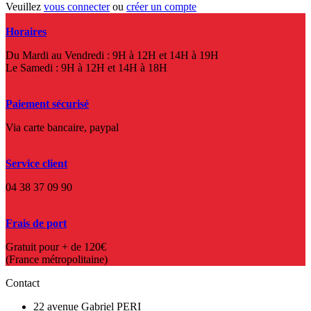
Veuillez
vous connecter
ou
créer un compte
Horaires
Du Mardi au Vendredi : 9H à 12H et 14H à 19H
Le Samedi : 9H à 12H et 14H à 18H
Paiement sécurisé
Via carte bancaire, paypal
Service client
04 38 37 09 90
Frais de port
Gratuit pour + de 120€
(France métropolitaine)
Contact
22 avenue Gabriel PERI