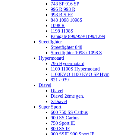
748 SP 916 SP
996 R 998 R
998 B S FE
848 1098 1098S
1098 R
1198 1198S
Panigale 899/959/1199/1299
Streetfighter
Streetfighter 848
Streetfighter 1098 / 1098 S
Hypermotard
796 Hypermotard
1100 1100S Hypermotard
1100EVO 1100 EVO SP Hym
821 / 939
Diavel
Diavel
Diavel 2ème gen.
XDiavel
Super Sport
600 750 SS Carbus
900 SS Carbus
750 Sport IE
800 SS IE
900 SSIE 900 Sport IE