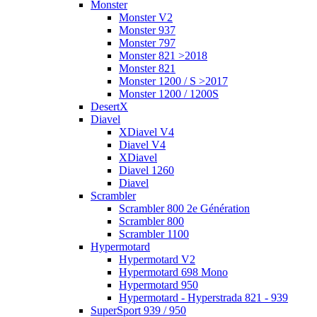
Monster
Monster V2
Monster 937
Monster 797
Monster 821 >2018
Monster 821
Monster 1200 / S >2017
Monster 1200 / 1200S
DesertX
Diavel
XDiavel V4
Diavel V4
XDiavel
Diavel 1260
Diavel
Scrambler
Scrambler 800 2e Génération
Scrambler 800
Scrambler 1100
Hypermotard
Hypermotard V2
Hypermotard 698 Mono
Hypermotard 950
Hypermotard - Hyperstrada 821 - 939
SuperSport 939 / 950