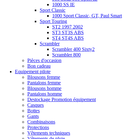
1000 SS IE
Sport Classic
1000 Sport Classic, GT, Paul Smart
Sport Touring
ST2 1997 2002
ST3 ST3S ABS
ST4 ST4S ABS
Scrambler
Scrambler 400 Sixty2
Scrambler 800
Pièces d'occasion
Bon cadeau
Equipement pilote
Blousons femme
Pantalons femme
Blousons homme
Pantalons homme
Destockage Promotion équipement
Casques
Bottes
Gants
Combinaisons
Protections
Vêtements techniques
Vêtements de pluie