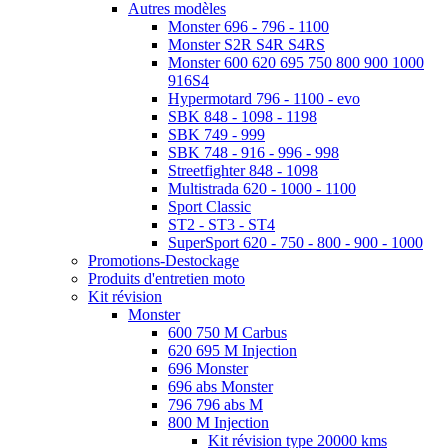
Autres modèles
Monster 696 - 796 - 1100
Monster S2R S4R S4RS
Monster 600 620 695 750 800 900 1000
916S4
Hypermotard 796 - 1100 - evo
SBK 848 - 1098 - 1198
SBK 749 - 999
SBK 748 - 916 - 996 - 998
Streetfighter 848 - 1098
Multistrada 620 - 1000 - 1100
Sport Classic
ST2 - ST3 - ST4
SuperSport 620 - 750 - 800 - 900 - 1000
Promotions-Destockage
Produits d'entretien moto
Kit révision
Monster
600 750 M Carbus
620 695 M Injection
696 Monster
696 abs Monster
796 796 abs M
800 M Injection
Kit révision type 20000 kms