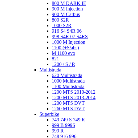
800 M DARK IE
900 M Injection
900 M Carbus
800 S2R
1000 S2R
916 S4 S4R 06
998 S4R 07 S4RS
1000 M Injection
1100 (+S/abs)
M 1100 evo
821
1200 / S / R
Multistrada
620 Multistrada
1000 Multistrada
1100 Multistrada
1200 MTS 2010-2012
1200 MTS 2013-2014
1200 MTS DVT
1260 MTS DVT
Superbike
749 749 S 749 R
999 B 999S
999 R
748 916 996