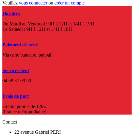
Veuillez
vous connecter
ou
créer un compte
Horaires
Du Mardi au Vendredi : 9H à 12H et 14H à 19H
Le Samedi : 9H à 12H et 14H à 18H
Paiement sécurisé
Via carte bancaire, paypal
Service client
04 38 37 09 90
Frais de port
Gratuit pour + de 120€
(France métropolitaine)
Contact
22 avenue Gabriel PERI