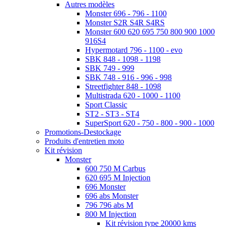
Autres modèles
Monster 696 - 796 - 1100
Monster S2R S4R S4RS
Monster 600 620 695 750 800 900 1000
916S4
Hypermotard 796 - 1100 - evo
SBK 848 - 1098 - 1198
SBK 749 - 999
SBK 748 - 916 - 996 - 998
Streetfighter 848 - 1098
Multistrada 620 - 1000 - 1100
Sport Classic
ST2 - ST3 - ST4
SuperSport 620 - 750 - 800 - 900 - 1000
Promotions-Destockage
Produits d'entretien moto
Kit révision
Monster
600 750 M Carbus
620 695 M Injection
696 Monster
696 abs Monster
796 796 abs M
800 M Injection
Kit révision type 20000 kms