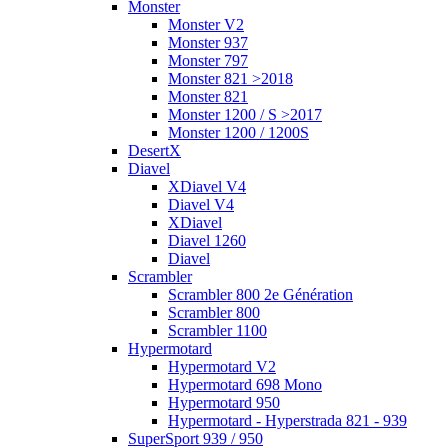
Monster
Monster V2
Monster 937
Monster 797
Monster 821 >2018
Monster 821
Monster 1200 / S >2017
Monster 1200 / 1200S
DesertX
Diavel
XDiavel V4
Diavel V4
XDiavel
Diavel 1260
Diavel
Scrambler
Scrambler 800 2e Génération
Scrambler 800
Scrambler 1100
Hypermotard
Hypermotard V2
Hypermotard 698 Mono
Hypermotard 950
Hypermotard - Hyperstrada 821 - 939
SuperSport 939 / 950