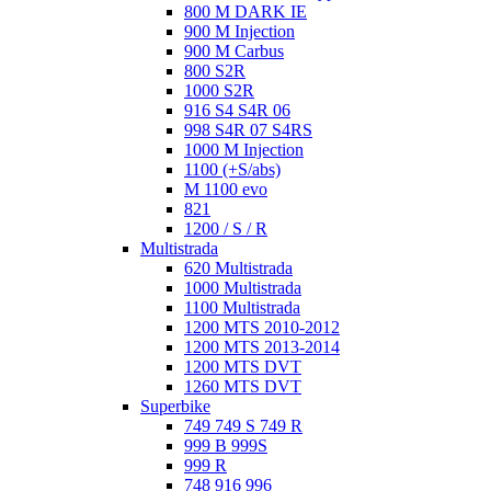
800 M DARK IE
900 M Injection
900 M Carbus
800 S2R
1000 S2R
916 S4 S4R 06
998 S4R 07 S4RS
1000 M Injection
1100 (+S/abs)
M 1100 evo
821
1200 / S / R
Multistrada
620 Multistrada
1000 Multistrada
1100 Multistrada
1200 MTS 2010-2012
1200 MTS 2013-2014
1200 MTS DVT
1260 MTS DVT
Superbike
749 749 S 749 R
999 B 999S
999 R
748 916 996