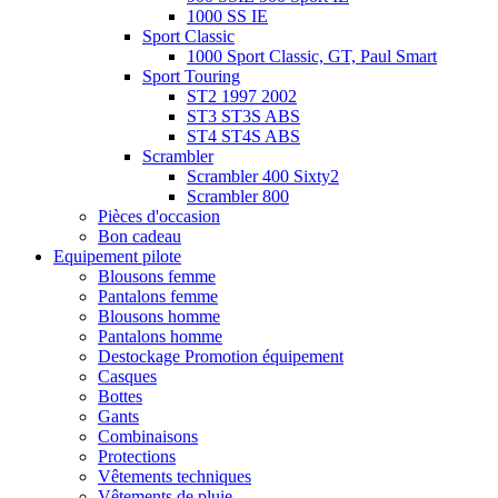
1000 SS IE
Sport Classic
1000 Sport Classic, GT, Paul Smart
Sport Touring
ST2 1997 2002
ST3 ST3S ABS
ST4 ST4S ABS
Scrambler
Scrambler 400 Sixty2
Scrambler 800
Pièces d'occasion
Bon cadeau
Equipement pilote
Blousons femme
Pantalons femme
Blousons homme
Pantalons homme
Destockage Promotion équipement
Casques
Bottes
Gants
Combinaisons
Protections
Vêtements techniques
Vêtements de pluie