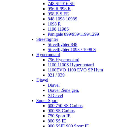
748 SP 916 SP
996 R 998 R
998 B S FE
848 1098 1098S
1098 R
1198 1198S
Panigale 899/959/1199/1299
Streetfighter
Streetfighter 848
Streetfighter 1098 / 1098 S
Hypermotard
796 Hypermotard
1100 1100S Hypermotard
1100EVO 1100 EVO SP Hym
821 / 939
Diavel
Diavel
Diavel 2ème gen.
XDiavel
Super Sport
600 750 SS Carbus
900 SS Carbus
750 Sport IE
800 SS IE
900 SSIE 900 Sport IE