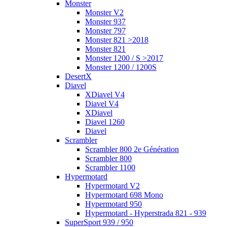
Monster
Monster V2
Monster 937
Monster 797
Monster 821 >2018
Monster 821
Monster 1200 / S >2017
Monster 1200 / 1200S
DesertX
Diavel
XDiavel V4
Diavel V4
XDiavel
Diavel 1260
Diavel
Scrambler
Scrambler 800 2e Génération
Scrambler 800
Scrambler 1100
Hypermotard
Hypermotard V2
Hypermotard 698 Mono
Hypermotard 950
Hypermotard - Hyperstrada 821 - 939
SuperSport 939 / 950