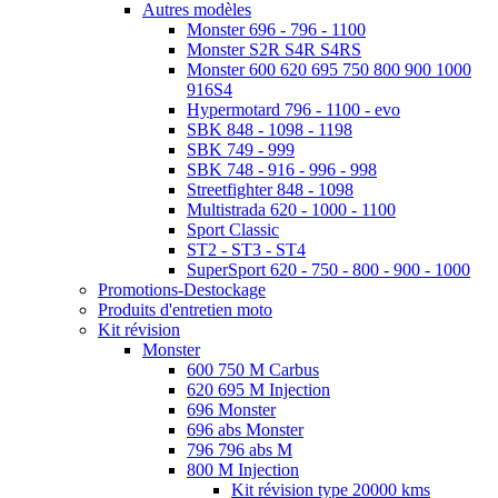
Autres modèles
Monster 696 - 796 - 1100
Monster S2R S4R S4RS
Monster 600 620 695 750 800 900 1000
916S4
Hypermotard 796 - 1100 - evo
SBK 848 - 1098 - 1198
SBK 749 - 999
SBK 748 - 916 - 996 - 998
Streetfighter 848 - 1098
Multistrada 620 - 1000 - 1100
Sport Classic
ST2 - ST3 - ST4
SuperSport 620 - 750 - 800 - 900 - 1000
Promotions-Destockage
Produits d'entretien moto
Kit révision
Monster
600 750 M Carbus
620 695 M Injection
696 Monster
696 abs Monster
796 796 abs M
800 M Injection
Kit révision type 20000 kms