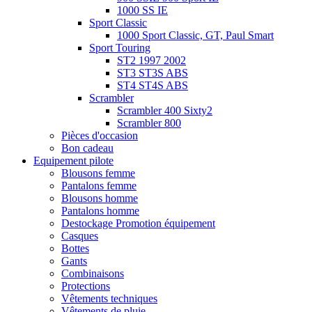
1000 SS IE
Sport Classic
1000 Sport Classic, GT, Paul Smart
Sport Touring
ST2 1997 2002
ST3 ST3S ABS
ST4 ST4S ABS
Scrambler
Scrambler 400 Sixty2
Scrambler 800
Pièces d'occasion
Bon cadeau
Equipement pilote
Blousons femme
Pantalons femme
Blousons homme
Pantalons homme
Destockage Promotion équipement
Casques
Bottes
Gants
Combinaisons
Protections
Vêtements techniques
Vêtements de pluie