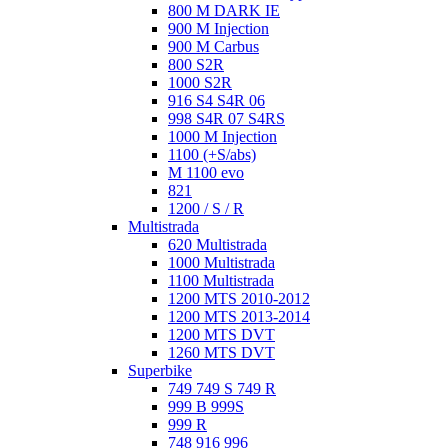
800 M DARK IE
900 M Injection
900 M Carbus
800 S2R
1000 S2R
916 S4 S4R 06
998 S4R 07 S4RS
1000 M Injection
1100 (+S/abs)
M 1100 evo
821
1200 / S / R
Multistrada
620 Multistrada
1000 Multistrada
1100 Multistrada
1200 MTS 2010-2012
1200 MTS 2013-2014
1200 MTS DVT
1260 MTS DVT
Superbike
749 749 S 749 R
999 B 999S
999 R
748 916 996