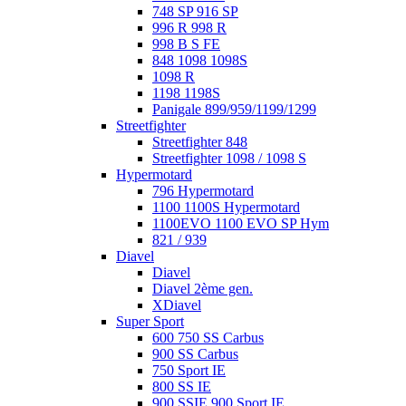
748 SP 916 SP
996 R 998 R
998 B S FE
848 1098 1098S
1098 R
1198 1198S
Panigale 899/959/1199/1299
Streetfighter
Streetfighter 848
Streetfighter 1098 / 1098 S
Hypermotard
796 Hypermotard
1100 1100S Hypermotard
1100EVO 1100 EVO SP Hym
821 / 939
Diavel
Diavel
Diavel 2ème gen.
XDiavel
Super Sport
600 750 SS Carbus
900 SS Carbus
750 Sport IE
800 SS IE
900 SSIE 900 Sport IE