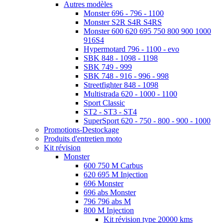
Autres modèles
Monster 696 - 796 - 1100
Monster S2R S4R S4RS
Monster 600 620 695 750 800 900 1000
916S4
Hypermotard 796 - 1100 - evo
SBK 848 - 1098 - 1198
SBK 749 - 999
SBK 748 - 916 - 996 - 998
Streetfighter 848 - 1098
Multistrada 620 - 1000 - 1100
Sport Classic
ST2 - ST3 - ST4
SuperSport 620 - 750 - 800 - 900 - 1000
Promotions-Destockage
Produits d'entretien moto
Kit révision
Monster
600 750 M Carbus
620 695 M Injection
696 Monster
696 abs Monster
796 796 abs M
800 M Injection
Kit révision type 20000 kms