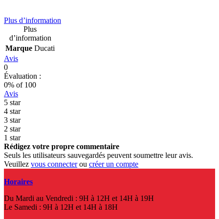
Plus d’information
Plus
d’information
Marque
Ducati
Avis
0
Évaluation :
0
% of
100
Avis
5 star
4 star
3 star
2 star
1 star
Rédigez votre propre commentaire
Seuls les utilisateurs sauvegardés peuvent soumettre leur avis.
Veuillez
vous connecter
ou
créer un compte
Horaires
Du Mardi au Vendredi : 9H à 12H et 14H à 19H
Le Samedi : 9H à 12H et 14H à 18H