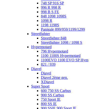
748 SP 916 SP
996 R 998 R
998 B S FE
848 1098 1098S
1098 R
1198 1198S
Panigale 899/959/1199/1299
Streetfighter
Streetfighter 848
Streetfighter 1098 / 1098 S
Hypermotard
796 Hypermotard
1100 1100S Hypermotard
1100EVO 1100 EVO SP Hym
821 / 939
Diavel
Diavel
Diavel 2ème gen.
XDiavel
Super Sport
600 750 SS Carbus
900 SS Carbus
750 Sport IE
800 SS IE
900 SSIE 900 Sport IE