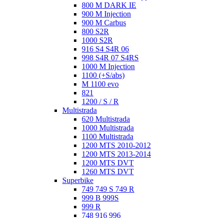
800 M DARK IE
900 M Injection
900 M Carbus
800 S2R
1000 S2R
916 S4 S4R 06
998 S4R 07 S4RS
1000 M Injection
1100 (+S/abs)
M 1100 evo
821
1200 / S / R
Multistrada
620 Multistrada
1000 Multistrada
1100 Multistrada
1200 MTS 2010-2012
1200 MTS 2013-2014
1200 MTS DVT
1260 MTS DVT
Superbike
749 749 S 749 R
999 B 999S
999 R
748 916 996