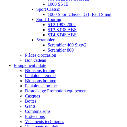
1000 SS IE
Sport Classic
1000 Sport Classic, GT, Paul Smart
Sport Touring
ST2 1997 2002
ST3 ST3S ABS
ST4 ST4S ABS
Scrambler
Scrambler 400 Sixty2
Scrambler 800
Pièces d'occasion
Bon cadeau
Equipement pilote
Blousons femme
Pantalons femme
Blousons homme
Pantalons homme
Destockage Promotion équipement
Casques
Bottes
Gants
Combinaisons
Protections
Vêtements techniques
Vêtements de pluie