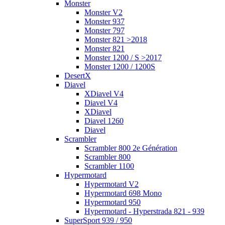
Monster
Monster V2
Monster 937
Monster 797
Monster 821 >2018
Monster 821
Monster 1200 / S >2017
Monster 1200 / 1200S
DesertX
Diavel
XDiavel V4
Diavel V4
XDiavel
Diavel 1260
Diavel
Scrambler
Scrambler 800 2e Génération
Scrambler 800
Scrambler 1100
Hypermotard
Hypermotard V2
Hypermotard 698 Mono
Hypermotard 950
Hypermotard - Hyperstrada 821 - 939
SuperSport 939 / 950