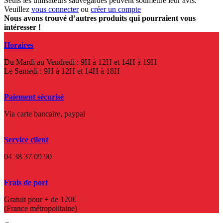
Seuls les utilisateurs sauvegardés peuvent soumettre leur avis.
Veuillez
vous connecter
ou
créer un compte
Nous avons trouvé d’autres produits qui pourraient vous
intéresser !
Horaires
Du Mardi au Vendredi : 9H à 12H et 14H à 19H
Le Samedi : 9H à 12H et 14H à 18H
Paiement sécurisé
Via carte bancaire, paypal
Service client
04 38 37 09 90
Frais de port
Gratuit pour + de 120€
(France métropolitaine)