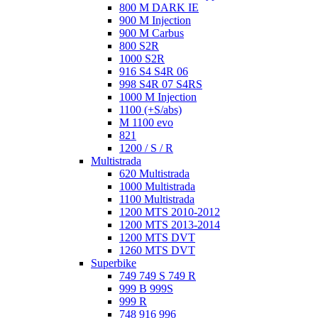
800 M DARK IE
900 M Injection
900 M Carbus
800 S2R
1000 S2R
916 S4 S4R 06
998 S4R 07 S4RS
1000 M Injection
1100 (+S/abs)
M 1100 evo
821
1200 / S / R
Multistrada
620 Multistrada
1000 Multistrada
1100 Multistrada
1200 MTS 2010-2012
1200 MTS 2013-2014
1200 MTS DVT
1260 MTS DVT
Superbike
749 749 S 749 R
999 B 999S
999 R
748 916 996