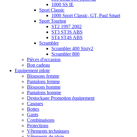
1000 SS IE
Sport Classic
1000 Sport Classic, GT, Paul Smart
Sport Touring
ST2 1997 2002
ST3 ST3S ABS
ST4 ST4S ABS
Scrambler
Scrambler 400 Sixty2
Scrambler 800
Pièces d'occasion
Bon cadeau
Equipement pilote
Blousons femme
Pantalons femme
Blousons homme
Pantalons homme
Destockage Promotion équipement
Casques
Bottes
Gants
Combinaisons
Protections
Vêtements techniques
Vêtements de pluie