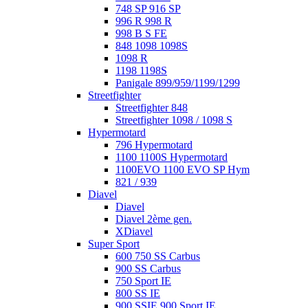
748 SP 916 SP
996 R 998 R
998 B S FE
848 1098 1098S
1098 R
1198 1198S
Panigale 899/959/1199/1299
Streetfighter
Streetfighter 848
Streetfighter 1098 / 1098 S
Hypermotard
796 Hypermotard
1100 1100S Hypermotard
1100EVO 1100 EVO SP Hym
821 / 939
Diavel
Diavel
Diavel 2ème gen.
XDiavel
Super Sport
600 750 SS Carbus
900 SS Carbus
750 Sport IE
800 SS IE
900 SSIE 900 Sport IE