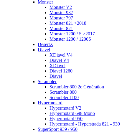
Monster
Monster V2
Monster 937
Monster 797
Monster 821 >2018
Monster 821
Monster 1200 / S >2017
Monster 1200 / 1200S
DesertX
Diavel
XDiavel V4
Diavel V4
XDiavel
Diavel 1260
Diavel
Scrambler
Scrambler 800 2e Génération
Scrambler 800
Scrambler 1100
Hypermotard
Hypermotard V2
Hypermotard 698 Mono
Hypermotard 950
Hypermotard - Hyperstrada 821 - 939
SuperSport 939 / 950