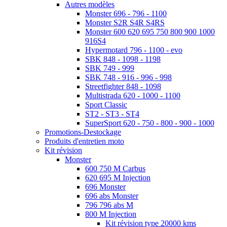
Autres modèles
Monster 696 - 796 - 1100
Monster S2R S4R S4RS
Monster 600 620 695 750 800 900 1000
916S4
Hypermotard 796 - 1100 - evo
SBK 848 - 1098 - 1198
SBK 749 - 999
SBK 748 - 916 - 996 - 998
Streetfighter 848 - 1098
Multistrada 620 - 1000 - 1100
Sport Classic
ST2 - ST3 - ST4
SuperSport 620 - 750 - 800 - 900 - 1000
Promotions-Destockage
Produits d'entretien moto
Kit révision
Monster
600 750 M Carbus
620 695 M Injection
696 Monster
696 abs Monster
796 796 abs M
800 M Injection
Kit révision type 20000 kms