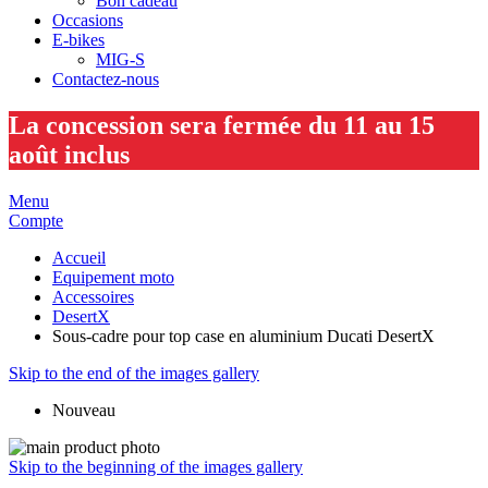
Bon cadeau
Occasions
E-bikes
MIG-S
Contactez-nous
La concession sera fermée du 11 au 15
août inclus
Menu
Compte
Accueil
Equipement moto
Accessoires
DesertX
Sous-cadre pour top case en aluminium Ducati DesertX
Skip to the end of the images gallery
Nouveau
Skip to the beginning of the images gallery