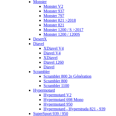
Monster
Monster V2
Monster 937
Monster 797
Monster 821 >2018
Monster 821
Monster 1200 / S >2017
Monster 1200 / 1200S
DesertX
Diavel
XDiavel V4
Diavel V4
XDiavel
Diavel 1260
Diavel
Scrambler
Scrambler 800 2e Génération
Scrambler 800
Scrambler 1100
Hypermotard
Hypermotard V2
Hypermotard 698 Mono
Hypermotard 950
Hypermotard - Hyperstrada 821 - 939
SuperSport 939 / 950