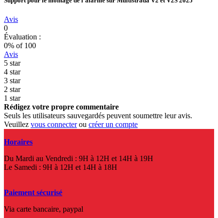
Support pour le montage de l'alarme sur Multistrada V2 et V2S 2025
Avis
0
Évaluation :
0
% of
100
Avis
5 star
4 star
3 star
2 star
1 star
Rédigez votre propre commentaire
Seuls les utilisateurs sauvegardés peuvent soumettre leur avis.
Veuillez
vous connecter
ou
créer un compte
Horaires
Du Mardi au Vendredi : 9H à 12H et 14H à 19H
Le Samedi : 9H à 12H et 14H à 18H
Paiement sécurisé
Via carte bancaire, paypal