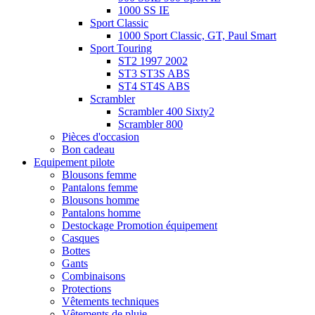
1000 SS IE
Sport Classic
1000 Sport Classic, GT, Paul Smart
Sport Touring
ST2 1997 2002
ST3 ST3S ABS
ST4 ST4S ABS
Scrambler
Scrambler 400 Sixty2
Scrambler 800
Pièces d'occasion
Bon cadeau
Equipement pilote
Blousons femme
Pantalons femme
Blousons homme
Pantalons homme
Destockage Promotion équipement
Casques
Bottes
Gants
Combinaisons
Protections
Vêtements techniques
Vêtements de pluie