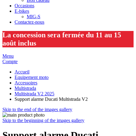
Bon cadeau
Occasions
E-bikes
MIG-S
Contactez-nous
La concession sera fermée du 11 au 15
août inclus
Menu
Compte
Accueil
Equipement moto
Accessoires
Multistrada
Multistrada V2 2025
Support alarme Ducati Multistrada V2
Skip to the end of the images gallery
Skip to the beginning of the images gallery
Support alarme Ducati