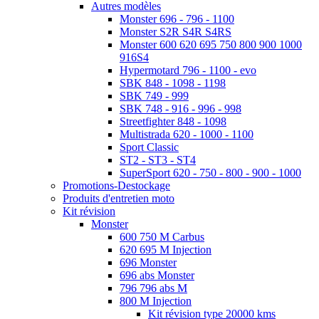
Autres modèles
Monster 696 - 796 - 1100
Monster S2R S4R S4RS
Monster 600 620 695 750 800 900 1000
916S4
Hypermotard 796 - 1100 - evo
SBK 848 - 1098 - 1198
SBK 749 - 999
SBK 748 - 916 - 996 - 998
Streetfighter 848 - 1098
Multistrada 620 - 1000 - 1100
Sport Classic
ST2 - ST3 - ST4
SuperSport 620 - 750 - 800 - 900 - 1000
Promotions-Destockage
Produits d'entretien moto
Kit révision
Monster
600 750 M Carbus
620 695 M Injection
696 Monster
696 abs Monster
796 796 abs M
800 M Injection
Kit révision type 20000 kms