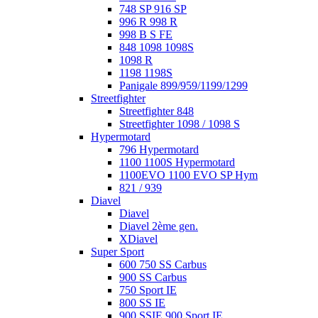
748 SP 916 SP
996 R 998 R
998 B S FE
848 1098 1098S
1098 R
1198 1198S
Panigale 899/959/1199/1299
Streetfighter
Streetfighter 848
Streetfighter 1098 / 1098 S
Hypermotard
796 Hypermotard
1100 1100S Hypermotard
1100EVO 1100 EVO SP Hym
821 / 939
Diavel
Diavel
Diavel 2ème gen.
XDiavel
Super Sport
600 750 SS Carbus
900 SS Carbus
750 Sport IE
800 SS IE
900 SSIE 900 Sport IE