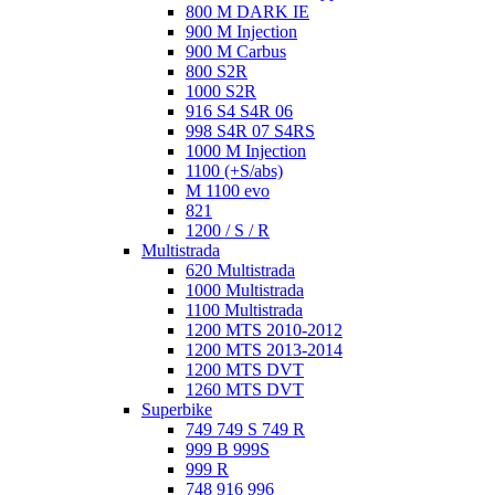
800 M DARK IE
900 M Injection
900 M Carbus
800 S2R
1000 S2R
916 S4 S4R 06
998 S4R 07 S4RS
1000 M Injection
1100 (+S/abs)
M 1100 evo
821
1200 / S / R
Multistrada
620 Multistrada
1000 Multistrada
1100 Multistrada
1200 MTS 2010-2012
1200 MTS 2013-2014
1200 MTS DVT
1260 MTS DVT
Superbike
749 749 S 749 R
999 B 999S
999 R
748 916 996