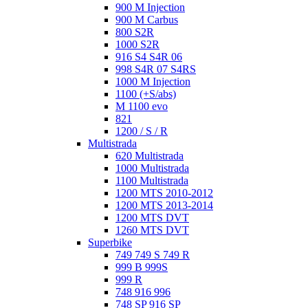
900 M Injection
900 M Carbus
800 S2R
1000 S2R
916 S4 S4R 06
998 S4R 07 S4RS
1000 M Injection
1100 (+S/abs)
M 1100 evo
821
1200 / S / R
Multistrada
620 Multistrada
1000 Multistrada
1100 Multistrada
1200 MTS 2010-2012
1200 MTS 2013-2014
1200 MTS DVT
1260 MTS DVT
Superbike
749 749 S 749 R
999 B 999S
999 R
748 916 996
748 SP 916 SP