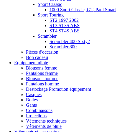
Sport Classic
1000 Sport Classic, GT, Paul Smart
Sport Touring
ST2 1997 2002
ST3 ST3S ABS
ST4 ST4S ABS
Scrambler
Scrambler 400 Sixty2
Scrambler 800
Pièces d'occasion
Bon cadeau
Equipement pilote
Blousons femme
Pantalons femme
Blousons homme
Pantalons homme
Destockage Promotion équipement
Casques
Bottes
Gants
Combinaisons
Protections
Vêtements techniques
Vêtements de pluie
Vêtements et accessoires