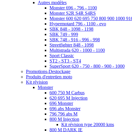
Autres modèles
Monster 696 - 796 - 1100
Monster S2R S4R S4RS
Monster 600 620 695 750 800 900 1000 91
Hypermotard 796 - 1100 - evo
SBK 848 - 1098 - 1198
SBK 749 - 999
SBK 748 - 916 - 996 - 998
Streetfighter 848 - 1098
Multistrada 620 - 1000 - 1100
Sport Classic
ST2 - ST3 - ST4
SuperSport 620 - 750 - 800 - 900 - 1000
Promotions-Destockage
Produits d'entretien moto
Kit révision
Monster
600 750 M Carbus
620 695 M Injection
696 Monster
696 abs Monster
796 796 abs M
800 M Injection
Kit révision type 20000 kms
800 M DARK IE