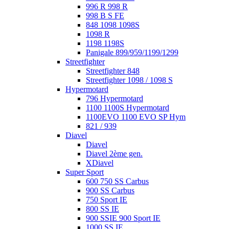
996 R 998 R
998 B S FE
848 1098 1098S
1098 R
1198 1198S
Panigale 899/959/1199/1299
Streetfighter
Streetfighter 848
Streetfighter 1098 / 1098 S
Hypermotard
796 Hypermotard
1100 1100S Hypermotard
1100EVO 1100 EVO SP Hym
821 / 939
Diavel
Diavel
Diavel 2ème gen.
XDiavel
Super Sport
600 750 SS Carbus
900 SS Carbus
750 Sport IE
800 SS IE
900 SSIE 900 Sport IE
1000 SS IE