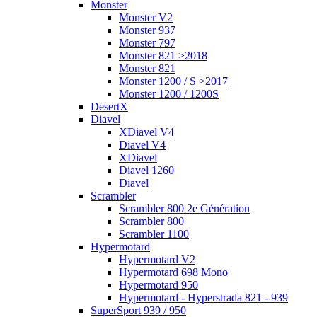
Monster
Monster V2
Monster 937
Monster 797
Monster 821 >2018
Monster 821
Monster 1200 / S >2017
Monster 1200 / 1200S
DesertX
Diavel
XDiavel V4
Diavel V4
XDiavel
Diavel 1260
Diavel
Scrambler
Scrambler 800 2e Génération
Scrambler 800
Scrambler 1100
Hypermotard
Hypermotard V2
Hypermotard 698 Mono
Hypermotard 950
Hypermotard - Hyperstrada 821 - 939
SuperSport 939 / 950