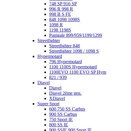
748 SP 916 SP
996 R 998 R
998 B S FE
848 1098 1098S
1098 R
1198 1198S
Panigale 899/959/1199/1299
Streetfighter
Streetfighter 848
Streetfighter 1098 / 1098 S
Hypermotard
796 Hypermotard
1100 1100S Hypermotard
1100EVO 1100 EVO SP Hym
821 / 939
Diavel
Diavel
Diavel 2ème gen.
XDiavel
Super Sport
600 750 SS Carbus
900 SS Carbus
750 Sport IE
800 SS IE
900 SSIE 900 Sport IE