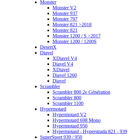
Monster
Monster V2
Monster 937
Monster 797
Monster 821 >2018
Monster 821
Monster 1200 / S >2017
Monster 1200 / 1200S
DesertX
Diavel
XDiavel V4
Diavel V4
XDiavel
Diavel 1260
Diavel
Scrambler
Scrambler 800 2e Génération
Scrambler 800
Scrambler 1100
Hypermotard
Hypermotard V2
Hypermotard 698 Mono
Hypermotard 950
Hypermotard - Hyperstrada 821 - 939
SuperSport 939 / 950