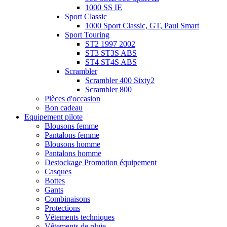
1000 SS IE
Sport Classic
1000 Sport Classic, GT, Paul Smart
Sport Touring
ST2 1997 2002
ST3 ST3S ABS
ST4 ST4S ABS
Scrambler
Scrambler 400 Sixty2
Scrambler 800
Pièces d'occasion
Bon cadeau
Equipement pilote
Blousons femme
Pantalons femme
Blousons homme
Pantalons homme
Destockage Promotion équipement
Casques
Bottes
Gants
Combinaisons
Protections
Vêtements techniques
Vêtements de pluie