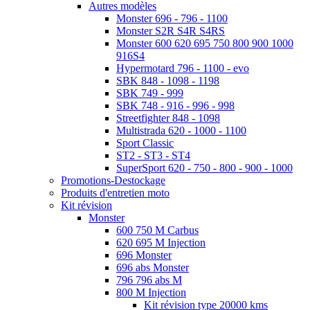
Autres modèles
Monster 696 - 796 - 1100
Monster S2R S4R S4RS
Monster 600 620 695 750 800 900 1000
916S4
Hypermotard 796 - 1100 - evo
SBK 848 - 1098 - 1198
SBK 749 - 999
SBK 748 - 916 - 996 - 998
Streetfighter 848 - 1098
Multistrada 620 - 1000 - 1100
Sport Classic
ST2 - ST3 - ST4
SuperSport 620 - 750 - 800 - 900 - 1000
Promotions-Destockage
Produits d'entretien moto
Kit révision
Monster
600 750 M Carbus
620 695 M Injection
696 Monster
696 abs Monster
796 796 abs M
800 M Injection
Kit révision type 20000 kms