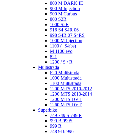
800 M DARK IE
900 M Injection
900 M Carbus
800 S2R
1000 S2R
916 S4 S4R 06
998 S4R 07 S4RS
1000 M Injection
1100 (+S/abs)
M 1100 evo
821
1200 / S / R
Multistrada
620 Multistrada
1000 Multistrada
1100 Multistrada
1200 MTS 2010-2012
1200 MTS 2013-2014
1200 MTS DVT
1260 MTS DVT
Superbike
749 749 S 749 R
999 B 999S
999 R
748 916 996