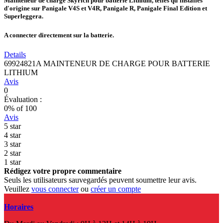
Mainteneur de charge Skyrich pour batterie Lithium, telles qu'installés
d'origine sur Panigale V4S et V4R, Panigale R, Panigale Final Edition et
Superleggera.
A connecter directement sur la batterie.
Details
69924821A MAINTENEUR DE CHARGE POUR BATTERIE
LITHIUM
Avis
0
Évaluation :
0
% of
100
Avis
5 star
4 star
3 star
2 star
1 star
Rédigez votre propre commentaire
Seuls les utilisateurs sauvegardés peuvent soumettre leur avis.
Veuillez
vous connecter
ou
créer un compte
Horaires