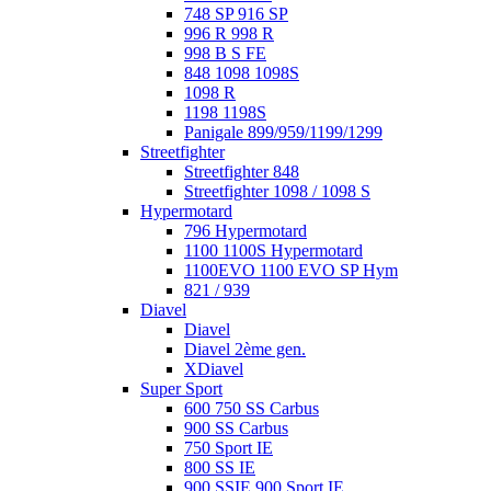
748 SP 916 SP
996 R 998 R
998 B S FE
848 1098 1098S
1098 R
1198 1198S
Panigale 899/959/1199/1299
Streetfighter
Streetfighter 848
Streetfighter 1098 / 1098 S
Hypermotard
796 Hypermotard
1100 1100S Hypermotard
1100EVO 1100 EVO SP Hym
821 / 939
Diavel
Diavel
Diavel 2ème gen.
XDiavel
Super Sport
600 750 SS Carbus
900 SS Carbus
750 Sport IE
800 SS IE
900 SSIE 900 Sport IE