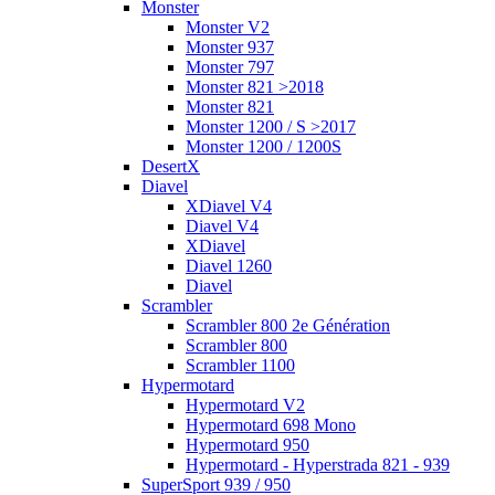
Monster
Monster V2
Monster 937
Monster 797
Monster 821 >2018
Monster 821
Monster 1200 / S >2017
Monster 1200 / 1200S
DesertX
Diavel
XDiavel V4
Diavel V4
XDiavel
Diavel 1260
Diavel
Scrambler
Scrambler 800 2e Génération
Scrambler 800
Scrambler 1100
Hypermotard
Hypermotard V2
Hypermotard 698 Mono
Hypermotard 950
Hypermotard - Hyperstrada 821 - 939
SuperSport 939 / 950