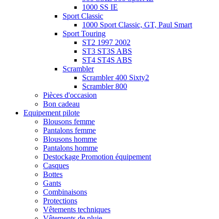
1000 SS IE
Sport Classic
1000 Sport Classic, GT, Paul Smart
Sport Touring
ST2 1997 2002
ST3 ST3S ABS
ST4 ST4S ABS
Scrambler
Scrambler 400 Sixty2
Scrambler 800
Pièces d'occasion
Bon cadeau
Equipement pilote
Blousons femme
Pantalons femme
Blousons homme
Pantalons homme
Destockage Promotion équipement
Casques
Bottes
Gants
Combinaisons
Protections
Vêtements techniques
Vêtements de pluie