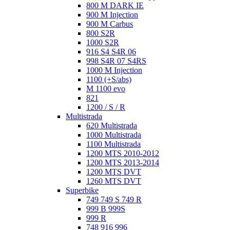
800 M DARK IE
900 M Injection
900 M Carbus
800 S2R
1000 S2R
916 S4 S4R 06
998 S4R 07 S4RS
1000 M Injection
1100 (+S/abs)
M 1100 evo
821
1200 / S / R
Multistrada
620 Multistrada
1000 Multistrada
1100 Multistrada
1200 MTS 2010-2012
1200 MTS 2013-2014
1200 MTS DVT
1260 MTS DVT
Superbike
749 749 S 749 R
999 B 999S
999 R
748 916 996