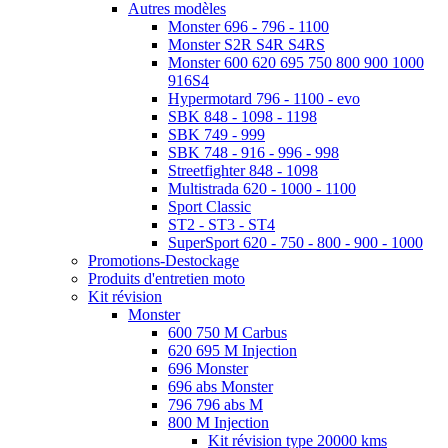
Autres modèles
Monster 696 - 796 - 1100
Monster S2R S4R S4RS
Monster 600 620 695 750 800 900 1000
916S4
Hypermotard 796 - 1100 - evo
SBK 848 - 1098 - 1198
SBK 749 - 999
SBK 748 - 916 - 996 - 998
Streetfighter 848 - 1098
Multistrada 620 - 1000 - 1100
Sport Classic
ST2 - ST3 - ST4
SuperSport 620 - 750 - 800 - 900 - 1000
Promotions-Destockage
Produits d'entretien moto
Kit révision
Monster
600 750 M Carbus
620 695 M Injection
696 Monster
696 abs Monster
796 796 abs M
800 M Injection
Kit révision type 20000 kms